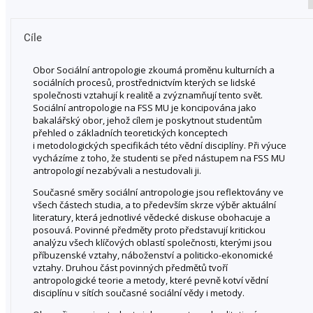
Cíle
Obor Sociální antropologie zkoumá proměnu kulturních a
sociálních procesů, prostřednictvím kterých se lidské
společnosti vztahují k realitě a zvýznamňují tento svět.
Sociální antropologie na FSS MU je koncipována jako
bakalářský obor, jehož cílem je poskytnout studentům
přehled o základních teoretických konceptech
i metodologických specifikách této vědní disciplíny. Při výuce
vycházíme z toho, že studenti se před nástupem na FSS MU
antropologií nezabývali a nestudovali ji.
Současné směry sociální antropologie jsou reflektovány ve
všech částech studia, a to především skrze výběr aktuální
literatury, která jednotlivé vědecké diskuse obohacuje a
posouvá. Povinné předměty proto představují kritickou
analýzu všech klíčových oblastí společnosti, kterými jsou
příbuzenské vztahy, náboženství a politicko-ekonomické
vztahy. Druhou část povinných předmětů tvoří
antropologické teorie a metody, které pevně kotví vědní
disciplínu v sítích současné sociální vědy i metody.