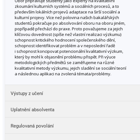
Obor připravuje studenty jako experty na kvalitativní
zkoumání kulturních systémů a sociálních procesů, a to
především lokálních projevů adaptace na širší sociální a
kulturní projevy. Více než polovina našich bakalářských
studentů pokračuje po absolvování oboru na oboru jiném,
popřípadě přechází do praxe. Proto považujeme za jejich
klíčovou dovednost (spíše než vlastní realizaci výzkumu)
schopnost kritického hodnocení společenského dění,
schopnost identifikovat problém a v neposlední řadě
i schopnost koncipovat potencionální kvalitativní výzkum,
který by mohl k objasnění problému přispět. Při výuce
metodologických předmětů se zaměřujeme na různé
kvalitativní metody výzkumu, jejich sladění se sociální teorií
a následnou aplikaci na zvolená témata/problémy.
Výstupy z učení
Uplatnění absolventa
aplikovat teoretickou znalost sociální antropologie v
praxi;
Regulovaná povolání
ze společenského dění abstrahovat zkoumání hodná
témata a na základě podkladových informací připravit