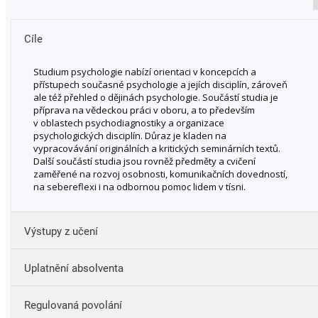
Cíle
Studium psychologie nabízí orientaci v koncepcích a
přístupech současné psychologie a jejích disciplín, zároveň
ale též přehled o dějinách psychologie. Součástí studia je
příprava na vědeckou práci v oboru, a to především
v oblastech psychodiagnostiky a organizace
psychologických disciplín. Důraz je kladen na
vypracovávání originálních a kritických seminárních textů.
Další součástí studia jsou rovněž předměty a cvičení
zaměřené na rozvoj osobnosti, komunikačních dovedností,
na sebereflexi i na odbornou pomoc lidem v tísni.
Výstupy z učení
Uplatnění absolventa
správně používat psychologickou terminologii v těch
disciplínách, které jsou součástí obsahu studia;
Regulovaná povolání
popsat a vysvětlit teoretické základy oboru;