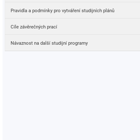
připravit výzkumný projekt v psychologii a vědět, co vše
Bez profesního postavení
Pravidla a podmínky pro vytváření studijních plánů
je potřeba udělat pro jeho zdárnou realizaci;
aplikovat psychologické poznání v každodenním životě;
mít osvojeny a umět použít psychologické dovednosti.
Cíle závěrečných prací
Návaznost na další studijní programy