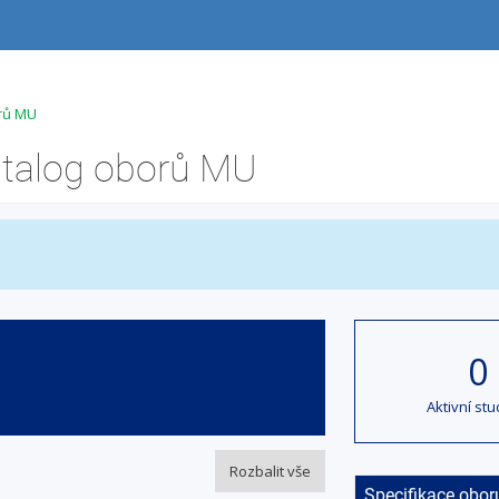
orů MU
atalog oborů MU
0
Aktivní stu
Rozbalit vše
Specifikace obor