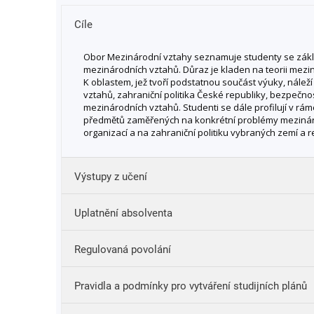
Cíle
Obor Mezinárodní vztahy seznamuje studenty se zák
mezinárodních vztahů. Důraz je kladen na teorii mezi
K oblastem, jež tvoří podstatnou součást výuky, nálež
vztahů, zahraniční politika České republiky, bezpečno
mezinárodních vztahů. Studenti se dále profilují v rá
předmětů zaměřených na konkrétní problémy mezinár
organizací a na zahraniční politiku vybraných zemí a r
Výstupy z učení
Uplatnění absolventa
porozumět teoriím mezinárodních vztahů;
porozumět dějinám mezinárodních vztahů a dokáz
Regulovaná povolání
trendy jejich vývoje;
charakterizovat hlavní dimenze mezinárodní vzta
Bez profesního postavení
Pravidla a podmínky pro vytváření studijních plánů
bezpečnostní, právní), jejich klíčové aspekty a vzt
analyzovat zahraniční politiku států a mezinárodní