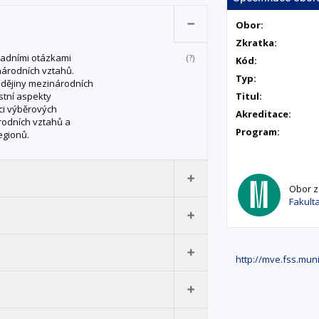
Obor:
Zkratka:
ladními otázkami
(?)
Kód:
národních vztahů.
Typ:
í dějiny mezinárodních
stní aspekty
Titul:
mci výběrových
Akreditace:
odních vztahů a
Program:
egionů.
Obor za
Fakulta
at popsat hlavní
http://mve.fss.muni
hů (ekonomickou,
ahy mezi nimi;
 politiku ve vybraných