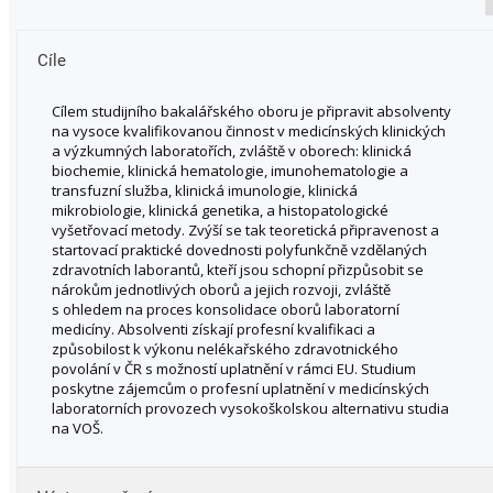
Cíle
Cílem studijního bakalářského oboru je připravit absolventy
na vysoce kvalifikovanou činnost v medicínských klinických
a výzkumných laboratořích, zvláště v oborech: klinická
biochemie, klinická hematologie, imunohematologie a
transfuzní služba, klinická imunologie, klinická
mikrobiologie, klinická genetika, a histopatologické
vyšetřovací metody. Zvýší se tak teoretická připravenost a
startovací praktické dovednosti polyfunkčně vzdělaných
zdravotních laborantů, kteří jsou schopní přizpůsobit se
nárokům jednotlivých oborů a jejich rozvoji, zvláště
s ohledem na proces konsolidace oborů laboratorní
medicíny. Absolventi získají profesní kvalifikaci a
způsobilost k výkonu nelékařského zdravotnického
povolání v ČR s možností uplatnění v rámci EU. Studium
poskytne zájemcům o profesní uplatnění v medicínských
laboratorních provozech vysokoškolskou alternativu studia
na VOŠ.