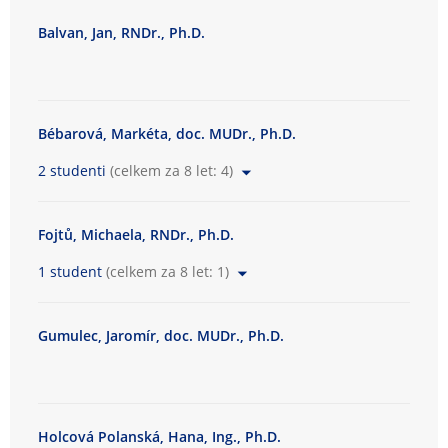
s
Balvan, Jan, RNDr., Ph.D.
k
á
f
a
k
Bébarová, Markéta, doc. MUDr., Ph.D.
u
2 studenti
(celkem za 8 let: 4)
l
t
a
Fojtů, Michaela, RNDr., Ph.D.
1 student
(celkem za 8 let: 1)
Gumulec, Jaromír, doc. MUDr., Ph.D.
Holcová Polanská, Hana, Ing., Ph.D.