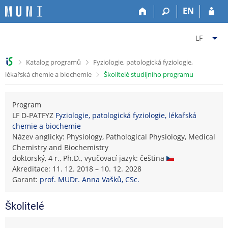
P
P
P
P
EN
ř
ř
ř
ř
e
e
e
e
Z
s
s
s
s
LF
k
k
k
k
m
o
o
o
o
ě
>
>
Katalog programů
Fyziologie, patologická fyziologie,
č
č
č
č
n
>
lékařská chemie a biochemie
Školitelé studijního programu
i
i
i
i
i
t
t
t
t
t
n
n
n
n
f
Program
a
a
a
a
a
LF D-PATFYZ
Fyziologie, patologická fyziologie, lékařská
h
h
o
p
chemie a biochemie
k
o
l
b
a
Název anglicky: Physiology, Pathological Physiology, Medical
u
r
a
s
t
Chemistry and Biochemistry
l
n
v
a
i
doktorský, 4 r., Ph.D., vyučovací jazyk: čeština
t
í
i
h
č
Akreditace: 11. 12. 2018 – 10. 12. 2028
u
l
č
k
Garant:
prof. MUDr. Anna Vašků, CSc.
L
i
k
u
é
š
u
k
Školitelé
t
a
u
ř