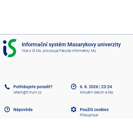
I
Informační systém Masarykovy univerzity
S
Více o IS MU
, provozuje
Fakulta informatiky MU
M
U
Potřebujete poradit?
6. 8. 2026
|
23:24
istech@fi.muni.cz
Aktuální datum a čas
Nápověda
Použití cookies
Přístupnost
Klasický IS