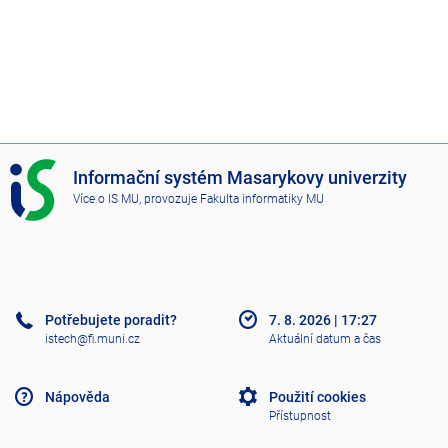
I
Informační systém Masarykovy univerzity
S
Více o IS MU
, provozuje
Fakulta informatiky MU
M
U
Potřebujete poradit?
7. 8. 2026
|
17:27
istech@fi.muni.cz
Aktuální datum a čas
Nápověda
Použití cookies
Přístupnost