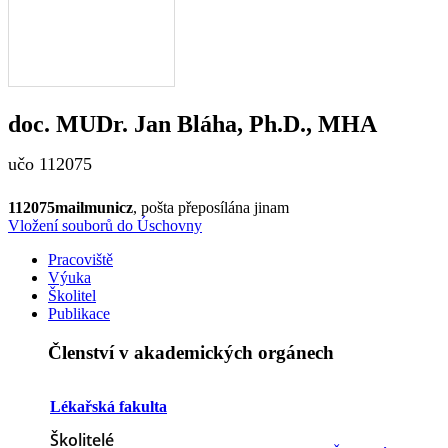
doc. MUDr.
Jan
Bláha
,
Ph.D., MHA
učo 112075
1120
75
mail
m
uni
cz
, pošta přeposílána jinam
Vložení souborů do Úschovny
Pracoviště
Výuka
Školitel
Publikace
Členství v akademických orgánech
Lékařská fakulta
Školitelé