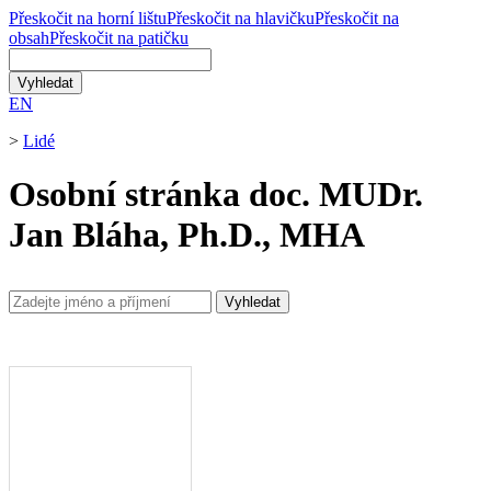
Přeskočit na horní lištu
Přeskočit na hlavičku
Přeskočit na
obsah
Přeskočit na patičku
EN
>
Lidé
Osobní stránka doc. MUDr.
Jan Bláha, Ph.D., MHA
Vyhledat