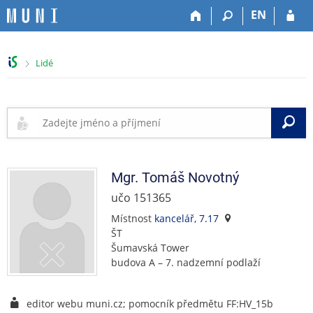
P
P
P
P
EN
ř
ř
ř
ř
e
e
e
e
s
s
s
s
>
Lidé
k
k
k
k
o
o
o
o
č
č
č
č
i
i
i
i
V
t
t
t
t
n
n
n
n
a
a
a
a
h
h
o
p
Mgr.
Tomáš
Novotný
o
l
b
a
učo 151365
r
a
s
t
n
v
a
i
Místnost
kancelář, 7.17
í
i
h
č
ŠT
l
č
k
Šumavská Tower
i
k
u
budova A – 7. nadzemní podlaží
š
u
t
u
editor webu muni.cz; pomocník předmětu FF:HV_15b