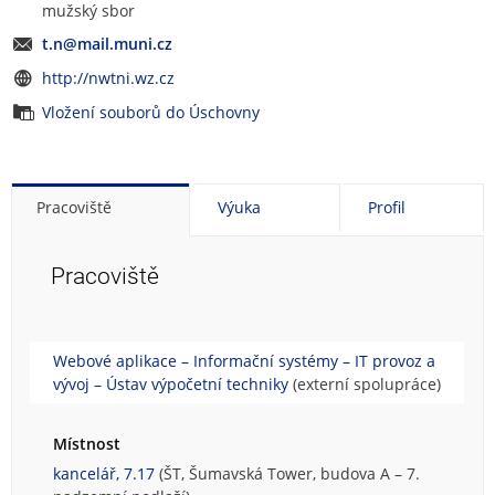
mužský sbor
t.n@mail.muni.cz
http://nwtni.wz.cz
Vložení souborů do Úschovny
Pracoviště
Výuka
Profil
Pracoviště
Webové aplikace – Informační systémy – IT provoz a
vývoj – Ústav výpočetní techniky
(externí spolupráce)
Místnost
kancelář, 7.17
(ŠT, Šumavská Tower, budova A – 7.