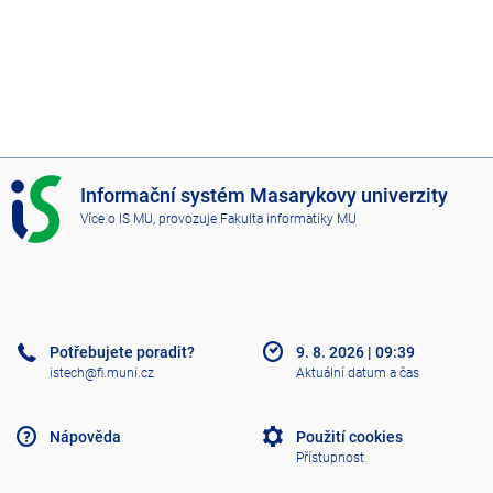
I
Informační systém Masarykovy univerzity
S
Více o IS MU
, provozuje
Fakulta informatiky MU
M
U
Potřebujete poradit?
9. 8. 2026
|
09:39
istech@fi.muni.cz
Aktuální datum a čas
Nápověda
Použití cookies
Přístupnost