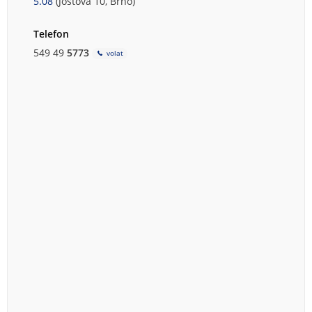
5.08
(Joštova 10, Brno)
Telefon
549 49
5773
volat