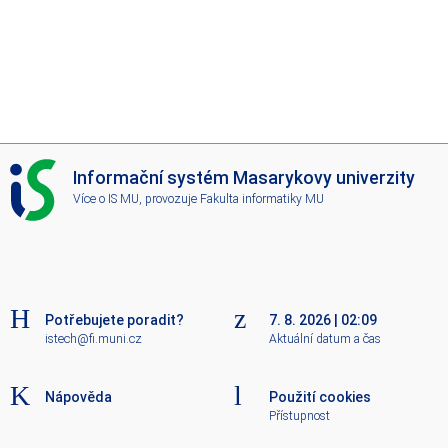
I
Informační systém Masarykovy univerzity
S
Více o IS MU
, provozuje
Fakulta informatiky MU
M
U
Potřebujete poradit?
7. 8. 2026
|
02:09
istech@fi.muni.cz
Aktuální datum a čas
Nápověda
Použití cookies
Přístupnost