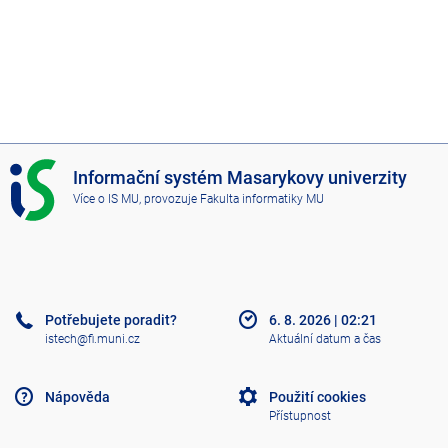
I
Informační systém Masarykovy univerzity
S
Více o IS MU
, provozuje
Fakulta informatiky MU
M
U
Potřebujete poradit?
6. 8. 2026
|
02:21
istech@fi.muni.cz
Aktuální datum a čas
Nápověda
Použití cookies
Přístupnost