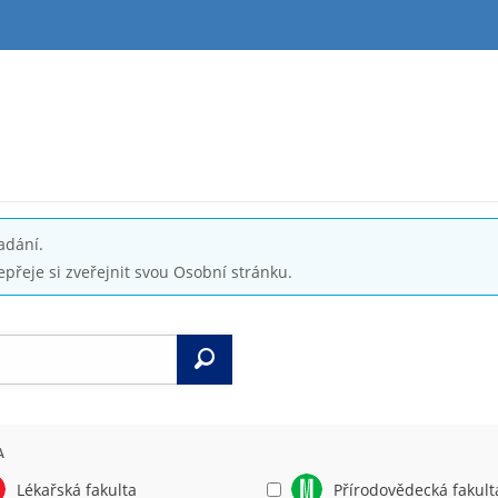
adání.
epřeje si zveřejnit svou Osobní stránku.
Vyhledat
A
Lékařská fakulta
Přírodovědecká fakult