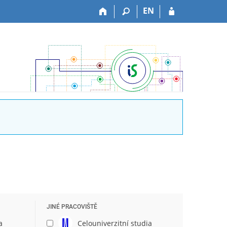
EN
JINÉ PRACOVIŠTĚ
a
Celouniverzitní studia