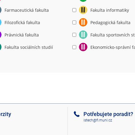
Farmaceutická fakulta
Fakulta informatiky
Filozofická fakulta
Pedagogická fakulta
Právnická fakulta
Fakulta sportovních st
Fakulta sociálních studií
Ekonomicko-správní f
rzity
Potřebujete poradit?
istech@fi.muni.cz