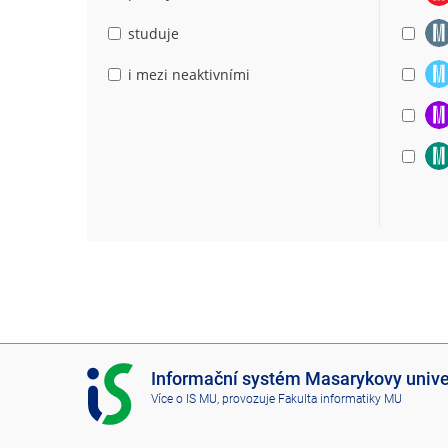
studuje
i mezi neaktivními
I
Informační systém Masarykovy unive
S
Více o IS MU
, provozuje
Fakulta informatiky MU
M
U