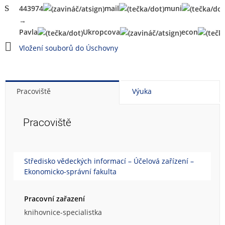
44
3974
ma
il
muni
→
Pa
vla
Ukr
opcova
econ
Vložení souborů do Úschovny
Pracoviště
Výuka
Pracoviště
Středisko vědeckých informací – Účelová zařízení –
Ekonomicko-správní fakulta
Pracovní zařazení
knihovnice-specialistka