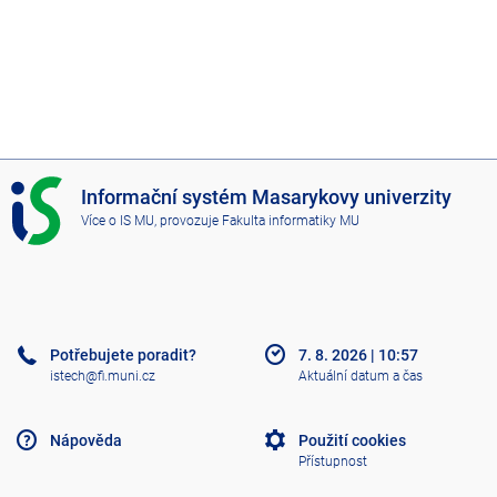
I
Informační systém Masarykovy univerzity
S
Více o IS MU
, provozuje
Fakulta informatiky MU
M
U
Potřebujete poradit?
7. 8. 2026
|
10:57
istech@fi.muni.cz
Aktuální datum a čas
Nápověda
Použití cookies
Přístupnost