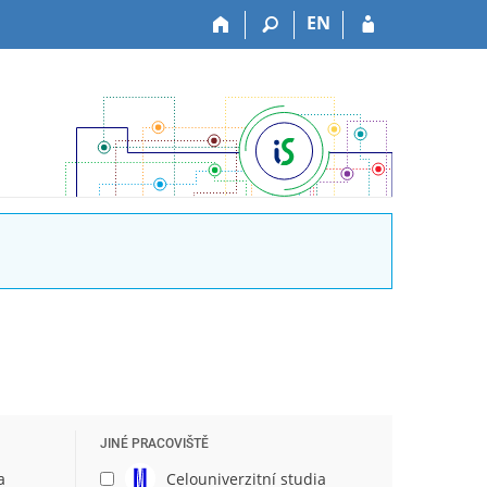
EN
JINÉ PRACOVIŠTĚ
a
Celouniverzitní studia