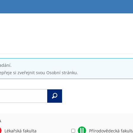
adání.
epřeje si zveřejnit svou Osobní stránku.
Vyhledat
A
Lékařská fakulta
Přírodovědecká fakult