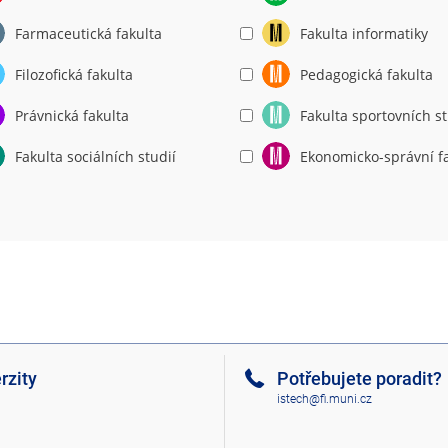
Farmaceutická fakulta
Fakulta informatiky
Filozofická fakulta
Pedagogická fakulta
Právnická fakulta
Fakulta sportovních st
Fakulta sociálních studií
Ekonomicko-správní f
rzity
Potřebujete poradit?
istech@fi.muni.cz