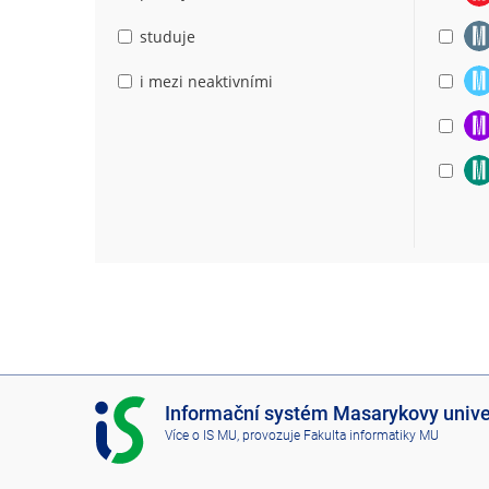
studuje
i mezi neaktivními
I
Informační systém Masarykovy unive
S
Více o IS MU
, provozuje
Fakulta informatiky MU
M
U