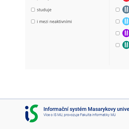
studuje
i mezi neaktivními
I
Informační systém Masarykovy unive
S
Více o IS MU
, provozuje
Fakulta informatiky MU
M
U