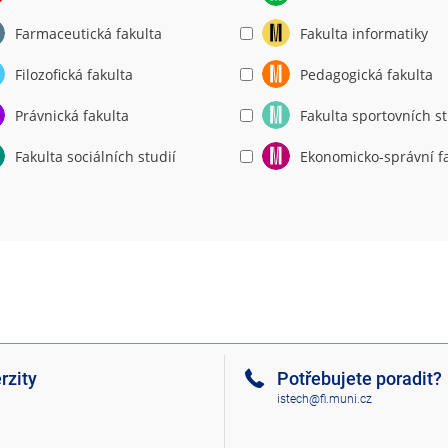
Farmaceutická fakulta
Fakulta informatiky
Filozofická fakulta
Pedagogická fakulta
Právnická fakulta
Fakulta sportovních st
Fakulta sociálních studií
Ekonomicko-správní f
rzity
Potřebujete poradit?
istech@fi.muni.cz