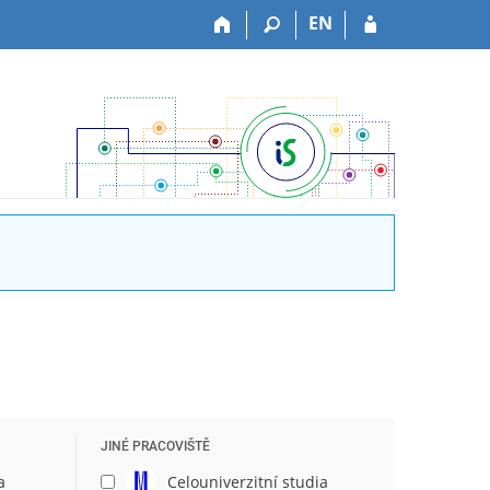
EN
JINÉ PRACOVIŠTĚ
a
Celouniverzitní studia