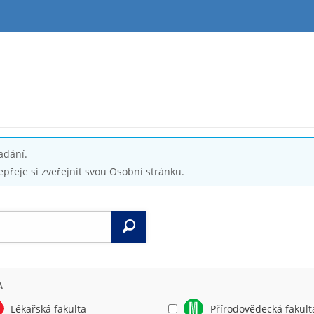
adání.
epřeje si zveřejnit svou Osobní stránku.
Vyhledat
A
Lékařská fakulta
Přírodovědecká fakult