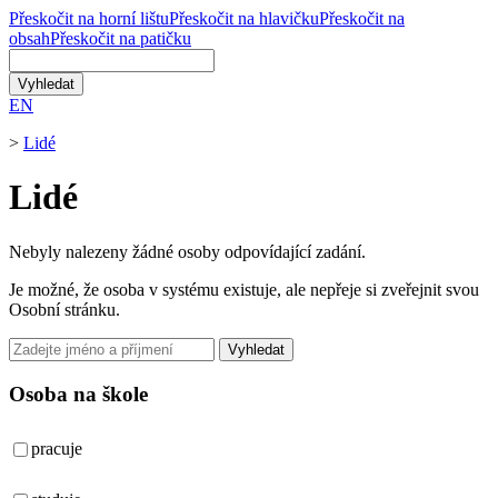
Přeskočit na horní lištu
Přeskočit na hlavičku
Přeskočit na
obsah
Přeskočit na patičku
EN
>
Lidé
Lidé
Nebyly nalezeny žádné osoby odpovídající zadání.
Je možné, že osoba v systému existuje, ale nepřeje si zveřejnit svou
Osobní stránku.
Vyhledat
Osoba na škole
pracuje