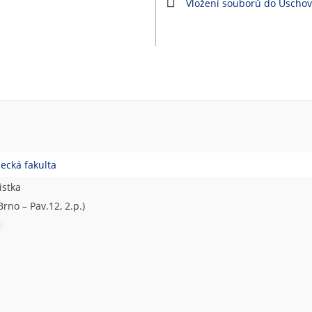
Vložení souborů do Úscho
decká fakulta
istka
Brno – Pav.12, 2.p.)
t