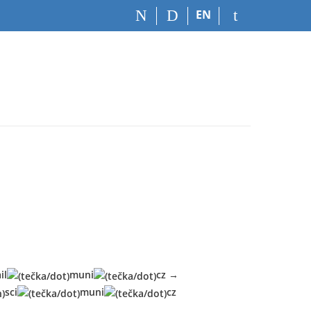
EN
il
mu
n
i
cz
→
s
ci
m
u
ni
cz