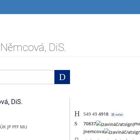
 Němcová, DiS.
Vyhledat
vá
,
DiS.
549 49
4918
volat
7
08
37
ma
 ÚK JP PřF MU
j
ne
mcova