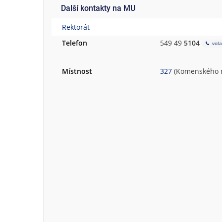
Další kontakty na MU
Rektorát
Telefon
549 49
5104
vola
Místnost
327
(Komenského ná