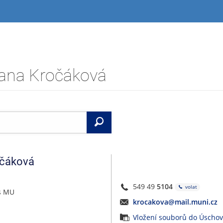
zana Kročáková
Vyhledat
čáková
549 49
5104
volat
ás MU
krocakova@mail.muni.cz
Vložení souborů do Úscho