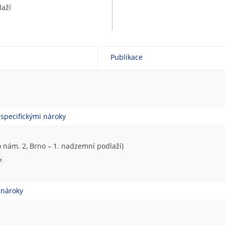
laží
Publikace
 specifickými nároky
nám. 2, Brno – 1. nadzemní podlaží)
t
 nároky