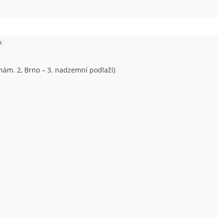
t
m. 2, Brno – 3. nadzemní podlaží)