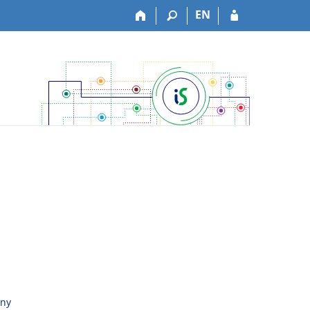
EN
vny