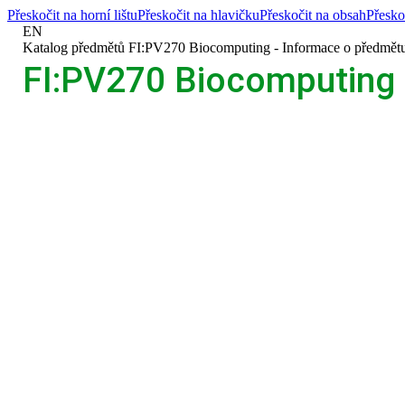
Přeskočit na horní lištu
Přeskočit na hlavičku
Přeskočit na obsah
Přesko
EN
>
Katalog předmětů
>
FI:PV270 Biocomputing - Informace o předmět
FI:PV270 Biocomputing 