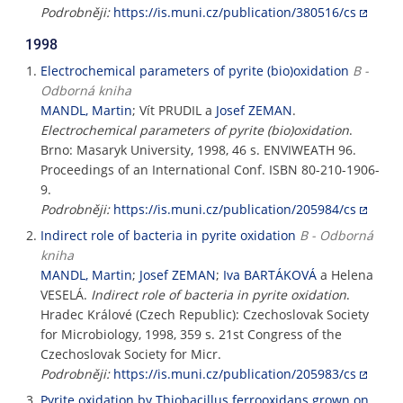
Podrobněji:
https://is.muni.cz/publication/380516/cs
1998
Electrochemical parameters of pyrite (bio)oxidation
B -
Odborná kniha
MANDL, Martin
; Vít PRUDIL a
Josef ZEMAN
.
Electrochemical parameters of pyrite (bio)oxidation
.
Brno: Masaryk University, 1998, 46 s. ENVIWEATH 96.
Proceedings of an International Conf. ISBN 80-210-1906-
9.
Podrobněji:
https://is.muni.cz/publication/205984/cs
Indirect role of bacteria in pyrite oxidation
B - Odborná
kniha
MANDL, Martin
;
Josef ZEMAN
;
Iva BARTÁKOVÁ
a Helena
VESELÁ.
Indirect role of bacteria in pyrite oxidation
.
Hradec Králové (Czech Republic): Czechoslovak Society
for Microbiology, 1998, 359 s. 21st Congress of the
Czechoslovak Society for Micr.
Podrobněji:
https://is.muni.cz/publication/205983/cs
Pyrite oxidation by Thiobacillus ferrooxidans grown on