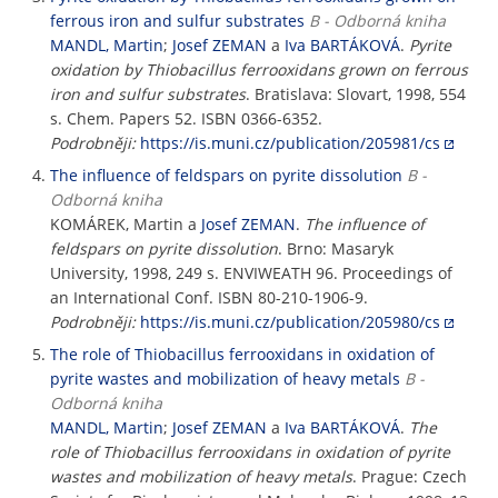
ferrous iron and sulfur substrates
B - Odborná kniha
MANDL, Martin
;
Josef ZEMAN
a
Iva BARTÁKOVÁ
.
Pyrite
oxidation by Thiobacillus ferrooxidans grown on ferrous
iron and sulfur substrates
. Bratislava: Slovart, 1998, 554
s. Chem. Papers 52. ISBN 0366-6352.
Podrobněji:
https://is.muni.cz/publication/205981/cs
The influence of feldspars on pyrite dissolution
B -
Odborná kniha
KOMÁREK, Martin a
Josef ZEMAN
.
The influence of
feldspars on pyrite dissolution
. Brno: Masaryk
University, 1998, 249 s. ENVIWEATH 96. Proceedings of
an International Conf. ISBN 80-210-1906-9.
Podrobněji:
https://is.muni.cz/publication/205980/cs
The role of Thiobacillus ferrooxidans in oxidation of
pyrite wastes and mobilization of heavy metals
B -
Odborná kniha
MANDL, Martin
;
Josef ZEMAN
a
Iva BARTÁKOVÁ
.
The
role of Thiobacillus ferrooxidans in oxidation of pyrite
wastes and mobilization of heavy metals
. Prague: Czech