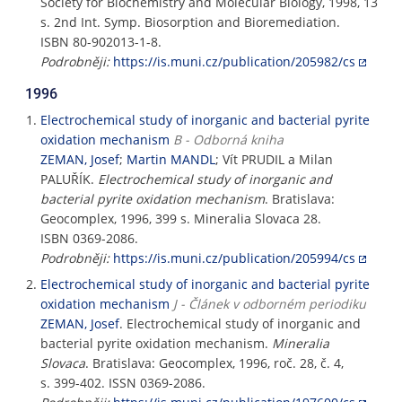
Society for Biochemistry and Molecular Biology, 1998, 13
s. 2nd Int. Symp. Biosorption and Bioremediation.
ISBN 80-902013-1-8.
Podrobněji:
https://is.muni.cz/publication/205982/cs
1996
Electrochemical study of inorganic and bacterial pyrite
oxidation mechanism
B - Odborná kniha
ZEMAN, Josef
;
Martin MANDL
; Vít PRUDIL a Milan
PALUŘÍK.
Electrochemical study of inorganic and
bacterial pyrite oxidation mechanism
. Bratislava:
Geocomplex, 1996, 399 s. Mineralia Slovaca 28.
ISBN 0369-2086.
Podrobněji:
https://is.muni.cz/publication/205994/cs
Electrochemical study of inorganic and bacterial pyrite
oxidation mechanism
J - Článek v odborném periodiku
ZEMAN, Josef
. Electrochemical study of inorganic and
bacterial pyrite oxidation mechanism.
Mineralia
Slovaca
. Bratislava: Geocomplex, 1996, roč. 28, č. 4,
s. 399-402. ISSN 0369-2086.