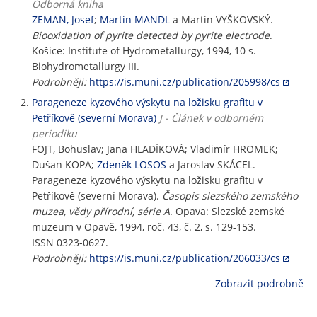
Odborná kniha
ZEMAN, Josef
;
Martin MANDL
a Martin VYŠKOVSKÝ.
Biooxidation of pyrite detected by pyrite electrode
.
Košice: Institute of Hydrometallurgy, 1994, 10 s.
Biohydrometallurgy III.
Podrobněji:
https://is.muni.cz/publication/205998/cs
Parageneze kyzového výskytu na ložisku grafitu v
Petříkově (severní Morava)
J - Článek v odborném
periodiku
FOJT, Bohuslav; Jana HLADÍKOVÁ; Vladimír HROMEK;
Dušan KOPA;
Zdeněk LOSOS
a Jaroslav SKÁCEL.
Parageneze kyzového výskytu na ložisku grafitu v
Petříkově (severní Morava).
Časopis slezského zemského
muzea, vědy přírodní, série A
. Opava: Slezské zemské
muzeum v Opavě, 1994, roč. 43, č. 2, s. 129-153.
ISSN 0323-0627.
Podrobněji:
https://is.muni.cz/publication/206033/cs
Zobrazit podrobně