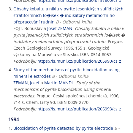
Podrobněji:
https://is.muni.cz/publication/197600/cs
Obsahy kobaltu a niklu v pyrite jesenických sulfidických
stratiformních lo�isek � indikátory metamorfního
přepracování rudnin
B - Odborná kniha
FOJT, Bohuslav a
Josef ZEMAN
.
Obsahy kobaltu a niklu v
pyrite jesenických sulfidických stratiformních lo�isek �
indikátory metamorfního přepracování rudnin
. Pregue:
Czech Geological Survey, 1996, 155 s. Geologické
výzkumy na Moravě a ve Slezsku. ISBN 0514-8057.
Podrobněji:
https://is.muni.cz/publication/205990/cs
Study of the mechanisms of pyrite biooxidation using
mineral electrodes
B - Odborná kniha
ZEMAN, Josef
a
Martin MANDL
.
Study of the
mechanisms of pyrite biooxidation using mineral
electrodes
. Prague: Česká společnost chemická, 1996,
714 s. Chem. Listy 90. ISBN 0009-2770.
Podrobněji:
https://is.muni.cz/publication/205993/cs
1994
Biooxidation of pyrite detected by pyrite electrode
B -