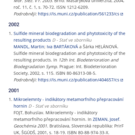
Mor. Slez. v r. 2003
. Brno: Masarykova univerzita, 2004,
roč. 11, č. 1, s. 70-72. ISSN 1212-6209.
Podrobněji:
https://is.muni.cz/publication/561233/cs
2002
Sulfide mineral biodegradation and phytotoxicity of the
resulting products
D - Stať ve sborníku
MANDL, Martin
;
Iva BARTÁKOVÁ
a Šárka HELÁNOVÁ.
Sulfide mineral biodegradation and phytotoxicity of the
resulting products. In
12th Int. Biodeterioration and
Biodegradation Symp.
Prague: Int. Biodeterioration
Society, 2002, s. 115. ISBN 80-86313-08-5.
Podrobněji:
https://is.muni.cz/publication/404657/cs
2001
Mikroelemnty - indikátory metamorfního přepracování
hornin
D - Stať ve sborníku
FOJT, Bohuslav. Mikroelemnty - indikátory
metamorfního přepracování hornin. In
ZEMAN, Josef
.
Geochémia 2001
. Bratislava, Slovenská republika: PrirF
UK, ŠGÚDŠ, 2001, s. 18-19. ISBN 80-88-974-33-X.