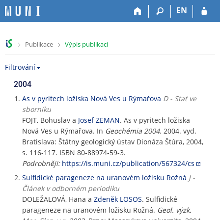
P
P
P
P
EN
ř
ř
ř
ř
e
e
e
e
s
s
s
s
>
>
Publikace
Výpis publikací
k
k
k
k
o
o
o
o
Filtrování
č
č
č
č
i
i
i
i
2004
t
t
t
t
n
n
n
n
As v pyritech ložiska Nová Ves u Rýmařova
D - Stať ve
a
a
a
a
sborníku
h
h
o
p
FOJT, Bohuslav a
Josef ZEMAN
. As v pyritech ložiska
o
l
b
a
Nová Ves u Rýmařova. In
Geochémia 2004
. 2004. vyd.
r
a
s
t
Bratislava: Štátny geologický ústav Dionáza Štúra, 2004,
n
v
a
i
s. 116-117. ISBN 80-88974-59-3.
í
i
h
č
Podrobněji:
https://is.muni.cz/publication/567324/cs
l
č
k
Sulfidické parageneze na uranovém ložisku Rožná
J -
i
k
u
Článek v odborném periodiku
š
u
DOLEŽALOVÁ, Hana a
Zdeněk LOSOS
. Sulfidické
t
parageneze na uranovém ložisku Rožná.
Geol. výzk.
u