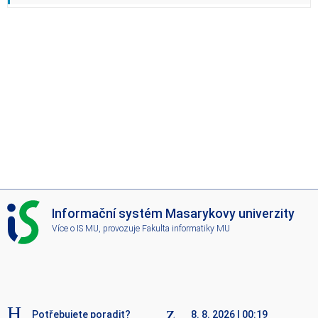
I
Informační systém Masarykovy univerzity
S
Více o IS MU
, provozuje
Fakulta informatiky MU
M
U
Potřebujete poradit?
8. 8. 2026
|
00:19