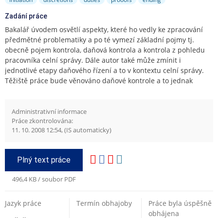
Zadání práce
Bakalář úvodem osvětlí aspekty, které ho vedly ke zpracování
předmětné problematiky a po té vymezí základní pojmy tj.
obecně pojem kontrola, daňová kontrola a kontrola z pohledu
pracovníka celní správy. Dále autor také může zmínit i
jednotlivé etapy daňového řízení a to v kontextu celní správy.
Těžiště práce bude věnováno daňové kontrole a to jednak
jejímu zahájení, průběhu kontroly včetně dokazování a po té
ukončení daňové kontroly. Současně také bakalář může provést
analýzu provedených daňových kontrol v rámci celní správy a
Administrativní informace
Práce zkontrolována:
popřípadě může provést i komparaci s vybraným státem EU. Na
11. 10. 2008 12:54, (IS automaticky)
závěr práce zhodnotí platnou právní úpravu na daném úseku
veřejné správy a to jak v rovině de lege lata tak i de lege
ferenda a meze se nekladou využití praktických zkušeností.
Plný text práce
496,4 KB / soubor PDF
Jazyk práce
Termín obhajoby
Práce byla úspěšně
obhájena