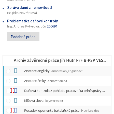
Správa daně z nemovitostí
Bc. Jitka Navrátilová
Problematika daňové kontroly
Ing. Andrea Kytýrová, učo
206691
Podobné práce
Archiv závěrečné práce Jiří Hutr PrF B-PSP VESP kombin.
Anotace anglicky
annotation_english.txt
Anotace česky
annotation.txt
Daňová kontrola z pohledu pracovníka celní správy
Bakala
Klíčová slova
keywords.txt
Posudek oponenta bakalářské práce
Hutr.J.po.doc