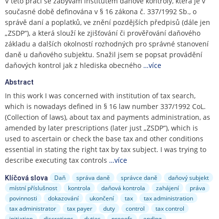
V této práci se zabývám institutem daňové kontroly, která je v
e
současné době definována v § 16 zákona č. 337/1992 Sb., o
n
správě daní a poplatků, ve znění pozdějších předpisů (dále jen
u
„ZSDP“), a která slouží ke zjišťování či prověřování daňového
základu a dalších okolností rozhodných pro správné stanovení
daně u daňového subjektu. Snažil jsem se popsat provádění
daňových kontrol jak z hlediska obecného
…více
Abstract
In this work I was concerned with institution of tax search,
which is nowadays defined in § 16 law number 337/1992 CoL.
(Collection of laws), about tax and payments administration, as
amended by later prescriptions (later just „ZSDP“), which is
used to ascertain or check the base tax and other conditions
essential in stating the right tax by tax subject. I was trying to
describe executing tax controls
…více
Daň
správa daně
správce daně
daňový subjekt
Klíčová slova
místní příslušnost
kontrola
daňová kontrola
zahájení
práva
povinnosti
dokazování
ukončení
tax
tax administration
tax administrator
tax payer
duty
control
tax control
initiation
discretions
duties
prooofs
ending