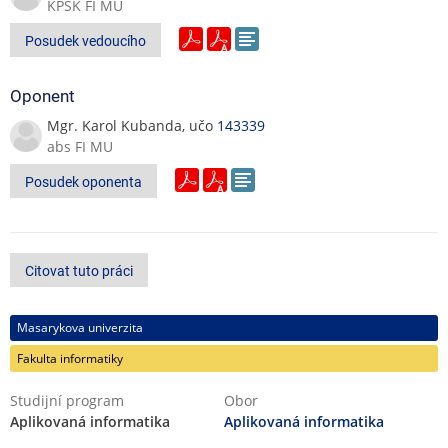
KPSK FI MU
Warning Effectiveness. Proceedings of the 18th conference on
USENIX security symposium, USENIX Association, Berkeley, CA,
Posudek vedoucího
USA, 2009, str. 399-416.
STEPHEN, Thomas A. SSL TLS Essentials: Securing the Web,
Oponent
Wiley, 224 stran, 2000, ISBN 978-0471383543
Mgr. Karol Kubanda, učo
143339
abs FI MU
Posudek oponenta
Citovat tuto práci
Masarykova univerzita
Fakulta informatiky
Studijní program
Obor
Aplikovaná informatika
Aplikovaná informatika