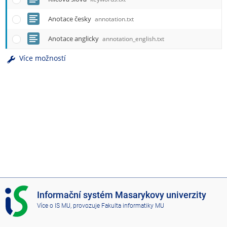
Anotace česky
annotation.txt
Anotace anglicky
annotation_english.txt
Více možností
I
Informační systém Masarykovy univerzity
S
Více o IS MU
, provozuje
Fakulta informatiky MU
M
U