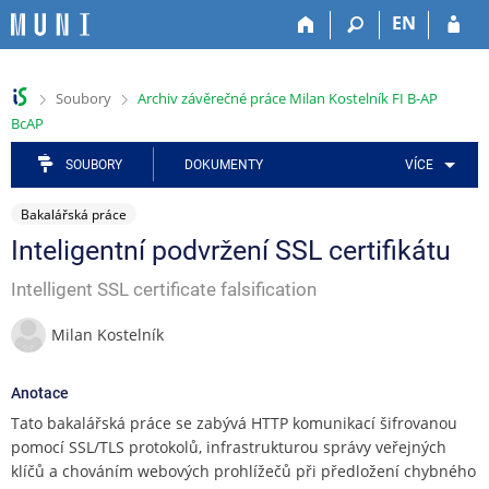
P
P
P
P
P
EN
ř
ř
ř
ř
ř
e
e
e
e
e
s
s
s
s
s
>
>
Soubory
Archiv závěrečné práce Milan Kostelník FI B-AP
k
k
k
k
k
BcAP
o
o
o
o
o
č
č
č
č
č
SOUBORY
DOKUMENTY
VÍCE
i
i
i
i
i
t
t
t
t
t
Bakalářská práce
n
n
n
n
n
a
a
a
a
a
Inteligentní podvržení SSL certifikátu
h
h
a
o
p
o
l
p
b
a
Intelligent SSL certificate falsification
r
a
l
s
t
n
v
i
a
i
Milan Kostelník
í
i
k
h
č
l
č
a
k
Anotace
i
k
č
u
Tato bakalářská práce se zabývá HTTP komunikací šifrovanou
š
u
n
pomocí SSL/TLS protokolů, infrastrukturou správy veřejných
t
í
u
m
klíčů a chováním webových prohlížečů při předložení chybného