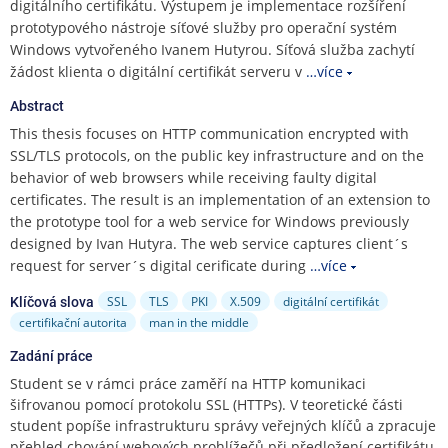
e
digitálního certifikátu. Výstupem je implementace rozšíření
n
prototypového nástroje síťové služby pro operační systém
u
Windows vytvořeného Ivanem Hutyrou. Síťová služba zachytí
žádost klienta o digitální certifikát serveru v
…více
Abstract
This thesis focuses on HTTP communication encrypted with
SSL/TLS protocols, on the public key infrastructure and on the
behavior of web browsers while receiving faulty digital
certificates. The result is an implementation of an extension to
the prototype tool for a web service for Windows previously
designed by Ivan Hutyra. The web service captures client´s
request for server´s digital cerificate during
…více
SSL
TLS
PKI
X.509
digitální certifikát
Klíčová slova
certifikační autorita
man in the middle
Zadání práce
Student se v rámci práce zaměří na HTTP komunikaci
šifrovanou pomocí protokolu SSL (HTTPs). V teoretické části
student popíše infrastrukturu správy veřejných klíčů a zpracuje
přehled chování webových prohlížečů při předložení certifikátu