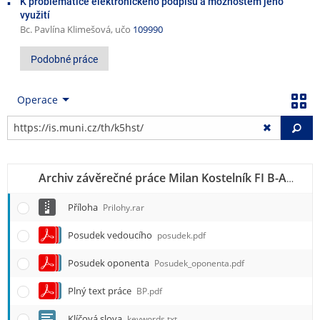
K problematice elektronického podpisu a možnostem jeho
využití
Bc. Pavlína Klimešová, učo
109990
Podobné práce
Operace
Vy
Archiv závěrečné práce Milan Kostelník FI B-AP BcAP
Příloha
Prilohy.rar
Posudek vedoucího
posudek.pdf
Posudek oponenta
Posudek_oponenta.pdf
Plný text práce
BP.pdf
Klíčová slova
keywords.txt