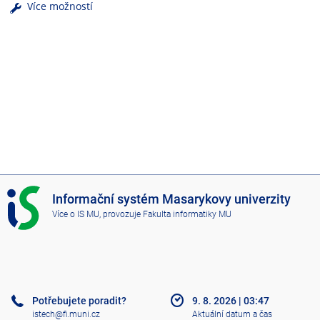
Více možností
I
Informační systém Masarykovy univerzity
S
Více o IS MU
, provozuje
Fakulta informatiky MU
M
U
Potřebujete poradit?
9. 8. 2026
|
03:47
istech@fi.muni.cz
Aktuální datum a čas