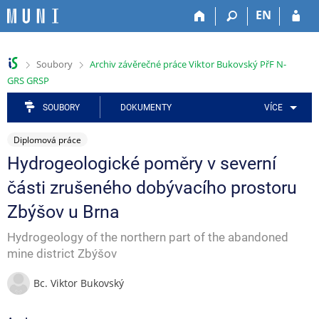
P
P
P
P
P
EN
ř
ř
ř
ř
ř
e
e
e
e
e
s
s
s
s
s
>
>
Soubory
Archiv závěrečné práce Viktor Bukovský PřF N-
k
k
k
k
k
GRS GRSP
o
o
o
o
o
č
č
č
č
č
SOUBORY
DOKUMENTY
VÍCE
i
i
i
i
i
t
t
t
t
t
Diplomová práce
n
n
n
n
n
a
a
a
a
a
Hydrogeologické poměry v severní
h
h
a
o
p
části zrušeného dobývacího prostoru
o
l
p
b
a
r
a
l
s
t
Zbýšov u Brna
n
v
i
a
i
í
i
k
h
č
Hydrogeology of the northern part of the abandoned
l
č
a
k
mine district Zbýšov
i
k
č
u
š
u
n
Bc. Viktor Bukovský
t
í
u
m