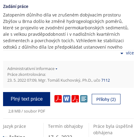
Zadání práce
Zatopením důlního díla ve zrušeném dobývacím prostoru
Zbýšov u Brna došlo ke změně hydrogeologických poměrů,
které se projevilo ve zvodnění permokarbonských sedimentů,
ale s velkou pravděpodobností i v nadložních kvartérních
sedimentech a povrchových tocích. Vzhledem ke stabilizaci
odtoků z důlního díla lze předpokládat ustanovení nového
více
ustáleného stavu hladin podzemních vod v oblasti, které
reflektuje přítomnost důlního díla, jeho hydraulické
charakteristiky a propojení dobývek s odvodněním
Administrativní informace
prostřednictvím Dědičné štoly v Oslavanech u Brna. Cílem
Práce zkontrolována:
diplomové práce je popsat aktuální režim podzemních a
23. 5. 2022 07:09, Mgr. Tomáš Kuchovský, Ph.D., učo
7112
povrchových vod v severní části zrušeného dobývacího
prostoru. Ke splnění cílů práce budou v terénu měřeny a
následně vyhodnoceny průtoky na povrchových tocích a
Plný text práce
Přílohy (2)
dostupných objektech měření podzemních vod (vrty, studny),
bude sestaven numerický model proudění podzemních vod
2,8 MB / soubor PDF
lokality. Podrobný seznam literatury na doporučení vedoucího
práce.
Jazyk práce
Termín obhajoby
Práce byla úspěšně
obhájena