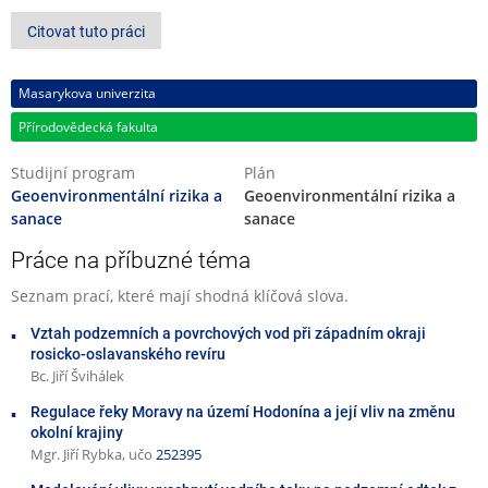
Citovat tuto práci
Masarykova univerzita
Přírodovědecká fakulta
Studijní program
Plán
Geoenvironmentální rizika a
Geoenvironmentální rizika a
sanace
sanace
Práce na příbuzné téma
Seznam prací, které mají shodná klíčová slova.
Vztah podzemních a povrchových vod při západním okraji
rosicko-oslavanského revíru
Bc. Jiří Švihálek
Regulace řeky Moravy na území Hodonína a její vliv na změnu
okolní krajiny
Mgr. Jiří Rybka, učo
252395