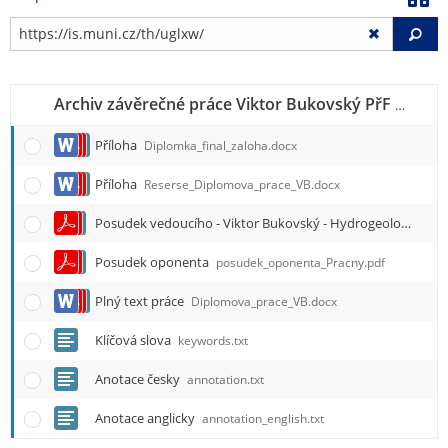
Vy
Archiv závěrečné práce Viktor Bukovský PřF N-GRS GRSP
Příloha
Diplomka_final_zaloha.docx
Příloha
Reserse_Diplomova_prace_VB.docx
Posudek vedoucího - Viktor Bukovský - Hydrogeologické poměry v severní části zrušeného dobývacího prostoru Zbýšov u Brna
Posudek oponenta
posudek_oponenta_Pracny.pdf
Plný text práce
Diplomova_prace_VB.docx
Klíčová slova
keywords.txt
Anotace česky
annotation.txt
Anotace anglicky
annotation_english.txt