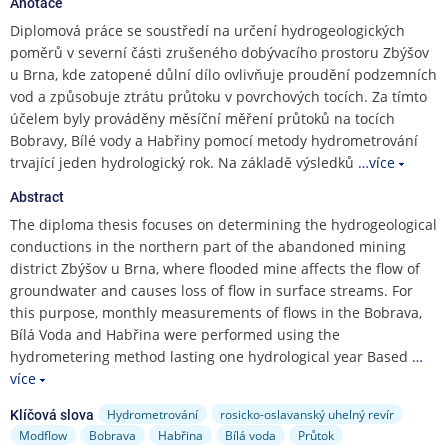
e
Anotace
n
Diplomová práce se soustředí na určení hydrogeologických
u
poměrů v severní části zrušeného dobývacího prostoru Zbýšov
u Brna, kde zatopené důlní dílo ovlivňuje proudění podzemních
vod a způsobuje ztrátu průtoku v povrchových tocích. Za tímto
účelem byly prováděny měsíční měření průtoků na tocích
Bobravy, Bílé vody a Habřiny pomocí metody hydrometrování
trvající jeden hydrologický rok. Na základě výsledků
…více
Abstract
The diploma thesis focuses on determining the hydrogeological
conductions in the northern part of the abandoned mining
district Zbýšov u Brna, where flooded mine affects the flow of
groundwater and causes loss of flow in surface streams. For
this purpose, monthly measurements of flows in the Bobrava,
Bílá Voda and Habřina were performed using the
hydrometering method lasting one hydrological year Based
…
více
Hydrometrování
rosicko-oslavanský uhelný revír
Klíčová slova
Modflow
Bobrava
Habřina
Bílá voda
Průtok