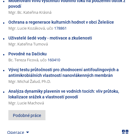
Modelování vlivu vyschnutí vodního toku na podzemní odtok z
povodí
Mgr. Bc. Kateřina Krásná
Ochrana a regenerace kulturních hodnot v obci Želešice
Mgr. Lucie Kozáková, učo
178861
Uživatelé šedé vody - motivace a zkušenosti
Mgr. Kateřina Tumová
Povodně na Dačicku
Bc. Tereza Ficová, učo
160410
Vývoj testu průtočnosti pro zhodnocení antifoulingových a
antimikrobiálních vlastností nanovlákenných membrán
Mgr. Michal Žalud, Ph.D.
Analýza dynamiky plavenin ve vodních tocích: vliv průtoku,
lokalizace srážek a vlastností povodí
Mgr. Lucie Machová
Podobné práce
Operace