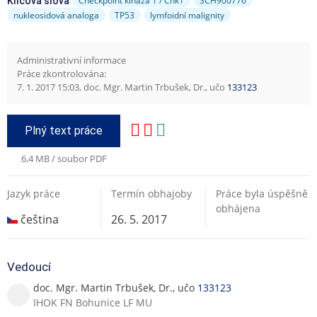
Checkpoint kináza 1 / Chk1
SCH900776
Klíčová slova
nukleosidová analoga
TP53
lymfoidní malignity
Administrativní informace
Práce zkontrolována:
7. 1. 2017 15:03, doc. Mgr. Martin Trbušek, Dr., učo
133123
Plný text práce
6,4 MB / soubor PDF
Jazyk práce
Termín obhajoby
Práce byla úspěšně
obhájena
čeština
26. 5. 2017
Vedoucí
doc. Mgr. Martin Trbušek, Dr., učo
133123
IHOK FN Bohunice LF MU