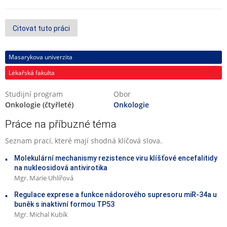
Citovat tuto práci
Masarykova univerzita
Lékařská fakulta
Studijní program
Obor
Onkologie (čtyřleté)
Onkologie
Práce na příbuzné téma
Seznam prací, které mají shodná klíčová slova.
Molekulární mechanismy rezistence viru klíšťové encefalitidy
na nukleosidová antivirotika
Mgr. Marie Uhlířová
Regulace exprese a funkce nádorového supresoru miR-34a u
buněk s inaktivní formou TP53
Mgr. Michal Kubík