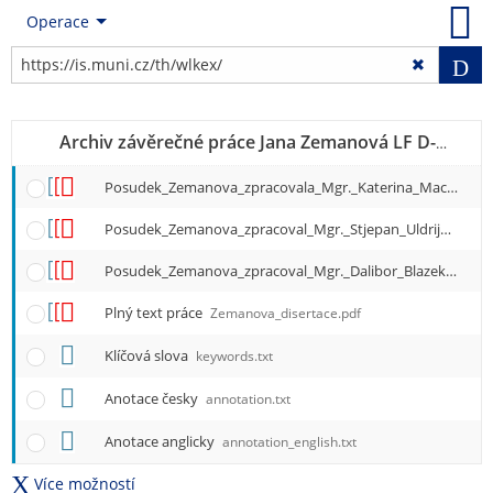
Operace
Vy
r
Archiv závěrečné práce Jana Zemanová LF D-ON4 ONKO
Posudek_Zemanova_zpracovala_Mgr._Katerina_Machova_Polakova__Ph.D._podepsany.pdf
Posudek_Zemanova_zpracoval_Mgr._Stjepan_Uldrijan__CSc._PODEPSANY.pdf
i
Posudek_Zemanova_zpracoval_Mgr._Dalibor_Blazek__Ph.D._podepsany.pdf
t
Plný text práce
Zemanova_disertace.pdf
i
Klíčová slova
keywords.txt
Anotace česky
annotation.txt
Anotace anglicky
annotation_english.txt
Více možností