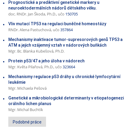
Prognostické a prediktivní genetické markery u
neuroektodermálních nádorů dětského věku.
doc. RNDr. Jan Škoda, Ph.D., učo
150705
Vliv mutací TP53 na regulaci buněčné homeostázy
RNDr. Alena Pastuchová, učo
357864
Mechanismy inaktivace tumor-supresorových genů TP53 a
ATM a jejich vzájemný vztah v nádorových buňkách
Mgr. Bc. Blanka Kubešová, Ph.D.
Protein p53/47 a jeho úloha v nádorech
Mgr. Květa Pilařová, Ph.D., učo
323664
Mechanismy regulace p53 dráhy u chronické lymfocytární
leukémie
Mgr. Michaela Pešová
Genetické a mikrobiologické determinanty v etiopatogenezi
orálního lichen planus
Mgr. Michal Buchtík
Podobné práce