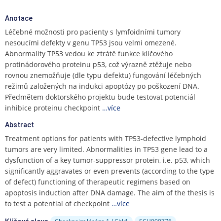
e
n
Anotace
u
Léčebné možnosti pro pacienty s lymfoidními tumory
nesoucími defekty v genu TP53 jsou velmi omezené.
Abnormality TP53 vedou ke ztrátě funkce klíčového
protinádorového proteinu p53, což výrazně ztěžuje nebo
rovnou znemožňuje (dle typu defektu) fungování léčebných
režimů založených na indukci apoptózy po poškození DNA.
Předmětem doktorského projektu bude testovat potenciál
inhibice proteinu checkpoint
…více
Abstract
Treatment options for patients with TP53-defective lymphoid
tumors are very limited. Abnormalities in TP53 gene lead to a
dysfunction of a key tumor-suppressor protein, i.e. p53, which
significantly aggravates or even prevents (according to the type
of defect) functioning of therapeutic regimens based on
apoptosis induction after DNA damage. The aim of the thesis is
to test a potential of checkpoint
…více