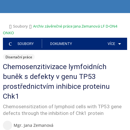
P
P
P
P
P
ř
ř
ř
ř
ř
e
e
e
e
e
s
s
s
s
s
>
>
Soubory
Archiv závěrečné práce Jana Zemanová LF D-ON4
k
k
k
k
k
ONKO
o
o
o
o
o
č
č
č
č
č
SOUBORY
DOKUMENTY
VÍCE
i
i
i
i
i
t
t
t
t
t
Disertační práce
n
n
n
n
n
a
a
a
a
a
Chemosenzitivizace lymfoidních
h
h
a
o
p
buněk s defekty v genu TP53
o
l
p
b
a
r
a
l
s
t
prostřednictvím inhibice proteinu
n
v
i
a
i
í
i
k
h
č
Chk1
l
č
a
k
Chemosensitization of lymphoid cells with TP53 gene
i
k
č
u
š
u
n
defects through the inhibition of Chk1 protein
t
í
u
m
Mgr. Jana Zemanová