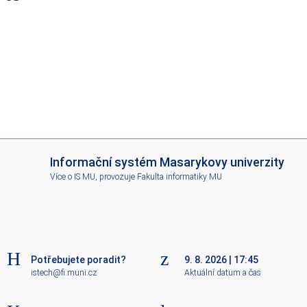
I
Informační systém Masarykovy univerzity
S
Více o IS MU
, provozuje
Fakulta informatiky MU
M
U
Potřebujete poradit?
9. 8. 2026
|
17:45
istech@fi.muni.cz
Aktuální datum a čas