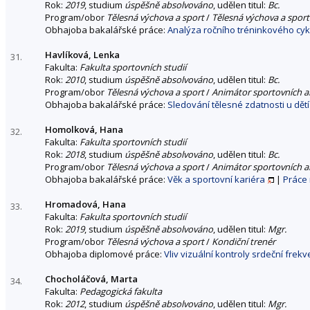
Rok:
2019
, studium
úspěšně absolvováno
, udělen titul:
Bc.
Program/obor
Tělesná výchova a sport
/
Tělesná výchova a sport
Obhajoba bakalářské práce:
Analýza ročního tréninkového cyk
Havlíková, Lenka
31.
Fakulta:
Fakulta sportovních studií
Rok:
2010
, studium
úspěšně absolvováno
, udělen titul:
Bc.
Program/obor
Tělesná výchova a sport
/
Animátor sportovních ak
Obhajoba bakalářské práce:
Sledování tělesné zdatnosti u dětí
Homolková, Hana
32.
Fakulta:
Fakulta sportovních studií
Rok:
2018
, studium
úspěšně absolvováno
, udělen titul:
Bc.
Program/obor
Tělesná výchova a sport
/
Animátor sportovních ak
Obhajoba bakalářské práce:
Věk a sportovní kariéra
|
Práce
Hromadová, Hana
33.
Fakulta:
Fakulta sportovních studií
Rok:
2019
, studium
úspěšně absolvováno
, udělen titul:
Mgr.
Program/obor
Tělesná výchova a sport
/
Kondiční trenér
Obhajoba diplomové práce:
Vliv vizuální kontroly srdeční frek
Chocholáčová, Marta
34.
Fakulta:
Pedagogická fakulta
Rok:
2012
, studium
úspěšně absolvováno
, udělen titul:
Mgr.