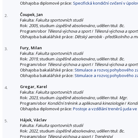
Obhajoba diplomové práce:
Specifická kondiční cvičení v úpo
Čoupek, Jan
2.
Fakulta:
Fakulta sportovních studií
Rok:
2005
, studium
úspěšně absolvováno
, udělen titul:
Bc.
Program/obor
Tělesná výchova a sport
/
Tělesná výchova a sport
Obhajoba bakalářské práce:
Dětský aerobik - předškolního a m
Fury, Milan
3.
Fakulta:
Fakulta sportovních studií
Rok:
2019
, studium
úspěšně absolvováno
, udělen titul:
Bc.
Program/obor
Tělesná výchova a sport
/
Tělesná výchova a sport
Obhajoba bakalářské práce:
Stimulace a rozvoj pohybového zá
Obhajoba bakalářské práce:
Stimulace a rozvoj pohybového zá
Gregar, Karel
4.
Fakulta:
Fakulta sportovních studií
Rok:
2023
, studium
úspěšně absolvováno
, udělen titul:
Mgr.
Program/obor
Kondiční trénink a aplikovaná kineziologie
/
Kondi
Obhajoba diplomové práce:
Postoje a vzdělání trenérů juda v
Hájek, Václav
5.
Fakulta:
Fakulta sportovních studií
Rok:
2022
, studium
úspěšně absolvováno
, udělen titul:
Bc.
Program/obor
Tělesná výchova a sport
/
Trenérství