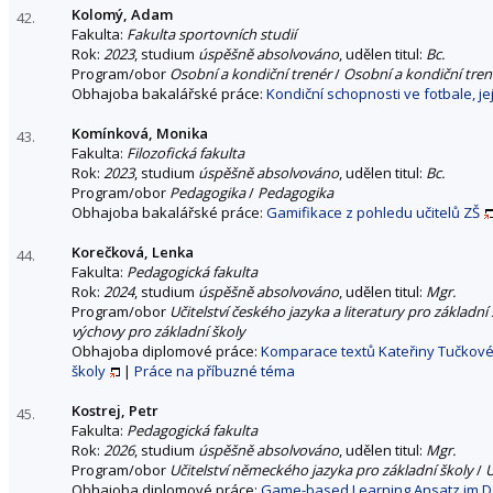
Kolomý, Adam
42.
Fakulta:
Fakulta sportovních studií
Rok:
2023
, studium
úspěšně absolvováno
, udělen titul:
Bc.
Program/obor
Osobní a kondiční trenér
/
Osobní a kondiční tren
Obhajoba bakalářské práce:
Kondiční schopnosti ve fotbale, je
Komínková, Monika
43.
Fakulta:
Filozofická fakulta
Rok:
2023
, studium
úspěšně absolvováno
, udělen titul:
Bc.
Program/obor
Pedagogika
/
Pedagogika
Obhajoba bakalářské práce:
Gamifikace z pohledu učitelů ZŠ
Korečková, Lenka
44.
Fakulta:
Pedagogická fakulta
Rok:
2024
, studium
úspěšně absolvováno
, udělen titul:
Mgr.
Program/obor
Učitelství českého jazyka a literatury pro základní
výchovy pro základní školy
Obhajoba diplomové práce:
Komparace textů Kateřiny Tučkové a
školy
|
Práce na příbuzné téma
Kostrej, Petr
45.
Fakulta:
Pedagogická fakulta
Rok:
2026
, studium
úspěšně absolvováno
, udělen titul:
Mgr.
Program/obor
Učitelství německého jazyka pro základní školy
/
U
Obhajoba diplomové práce:
Game-based Learning Ansatz im Da