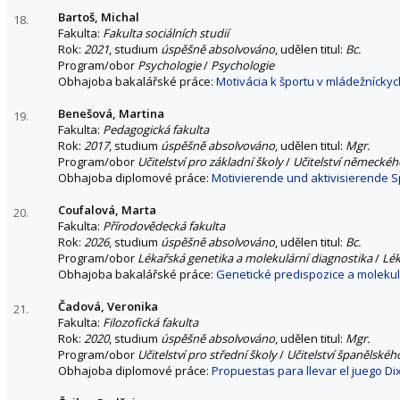
Bartoš, Michal
18.
Fakulta:
Fakulta sociálních studií
Rok:
2021
, studium
úspěšně absolvováno
, udělen titul:
Bc.
Program/obor
Psychologie
/
Psychologie
Obhajoba bakalářské práce:
Motivácia k športu v mládežníckyc
Benešová, Martina
19.
Fakulta:
Pedagogická fakulta
Rok:
2017
, studium
úspěšně absolvováno
, udělen titul:
Mgr.
Program/obor
Učitelství pro základní školy
/
Učitelství německého
Obhajoba diplomové práce:
Motivierende und aktivisierende S
Coufalová, Marta
20.
Fakulta:
Přírodovědecká fakulta
Rok:
2026
, studium
úspěšně absolvováno
, udělen titul:
Bc.
Program/obor
Lékařská genetika a molekulární diagnostika
/
Lék
Obhajoba bakalářské práce:
Genetické predispozice a molekul
Čadová, Veronika
21.
Fakulta:
Filozofická fakulta
Rok:
2020
, studium
úspěšně absolvováno
, udělen titul:
Mgr.
Program/obor
Učitelství pro střední školy
/
Učitelství španělského
Obhajoba diplomové práce:
Propuestas para llevar el juego Dix