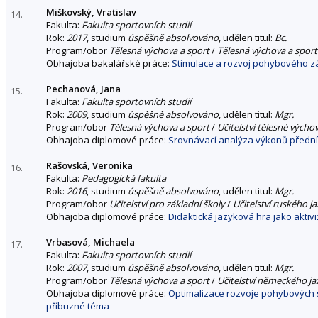
Miškovský, Vratislav
14.
Fakulta:
Fakulta sportovních studií
Rok:
2017
, studium
úspěšně absolvováno
, udělen titul:
Bc.
Program/obor
Tělesná výchova a sport
/
Tělesná výchova a sport
Obhajoba bakalářské práce:
Stimulace a rozvoj pohybového z
Pechanová, Jana
15.
Fakulta:
Fakulta sportovních studií
Rok:
2009
, studium
úspěšně absolvováno
, udělen titul:
Mgr.
Program/obor
Tělesná výchova a sport
/
Učitelství tělesné výcho
Obhajoba diplomové práce:
Srovnávací analýza výkonů předníc
Rašovská, Veronika
16.
Fakulta:
Pedagogická fakulta
Rok:
2016
, studium
úspěšně absolvováno
, udělen titul:
Mgr.
Program/obor
Učitelství pro základní školy
/
Učitelství ruského j
Obhajoba diplomové práce:
Didaktická jazyková hra jako aktiv
Vrbasová, Michaela
17.
Fakulta:
Fakulta sportovních studií
Rok:
2007
, studium
úspěšně absolvováno
, udělen titul:
Mgr.
Program/obor
Tělesná výchova a sport
/
Učitelství německého jaz
Obhajoba diplomové práce:
Optimalizace rozvoje pohybových sc
příbuzné téma