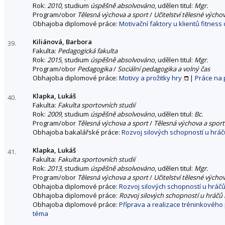
Rok:
2010
, studium
úspěšně absolvováno
, udělen titul:
Mgr.
Program/obor
Tělesná výchova a sport
/
Učitelství tělesné výcho
Obhajoba diplomové práce:
Motivační faktory u klientů fitness 
Kiliánová, Barbora
39.
Fakulta:
Pedagogická fakulta
Rok:
2015
, studium
úspěšně absolvováno
, udělen titul:
Mgr.
Program/obor
Pedagogika
/
Sociální pedagogika a volný čas
Obhajoba diplomové práce:
Motivy a prožitky hry
|
Práce na 
Klapka, Lukáš
40.
Fakulta:
Fakulta sportovních studií
Rok:
2009
, studium
úspěšně absolvováno
, udělen titul:
Bc.
Program/obor
Tělesná výchova a sport
/
Tělesná výchova a sport
Obhajoba bakalářské práce:
Rozvoj silových schopností u hrá
Klapka, Lukáš
41.
Fakulta:
Fakulta sportovních studií
Rok:
2013
, studium
úspěšně absolvováno
, udělen titul:
Mgr.
Program/obor
Tělesná výchova a sport
/
Učitelství tělesné výcho
Obhajoba diplomové práce:
Rozvoj silových schopností u hráč
Obhajoba diplomové práce:
Rozvoj silových schopností u hráčů
Obhajoba diplomové práce:
Příprava a realizace tréninkového
téma