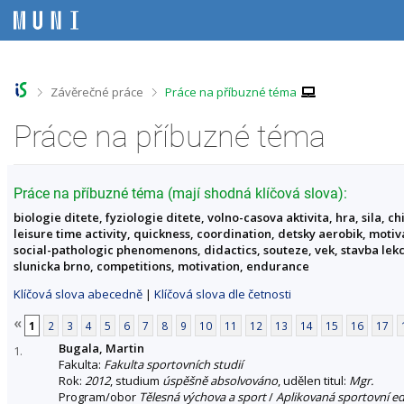
P
P
P
P
ř
ř
ř
ř
e
e
e
e
s
s
s
s
k
k
k
k
o
o
o
o
>
>
Závěrečné práce
Práce na příbuzné téma
č
č
č
č
i
i
i
i
Práce na příbuzné téma
t
t
t
t
n
n
n
n
a
a
a
a
h
h
o
p
Práce na příbuzné téma (mají shodná klíčová slova):
o
l
b
a
biologie ditete, fyziologie ditete, volno-casova aktivita, hra, sila, 
r
a
s
t
leisure time activity, quickness, coordination, detsky aerobik, motiv
n
v
a
i
social-pathologic phenomenons, didactics, souteze, vek, stavba lekce
í
i
h
č
slunicka brno, competitions, motivation, endurance
l
č
k
i
k
u
Klíčová slova abecedně
|
Klíčová slova dle četnosti
š
u
t
«
1
2
3
4
5
6
7
8
9
10
11
12
13
14
15
16
17
u
Bugala, Martin
1.
Fakulta:
Fakulta sportovních studií
Rok:
2012
, studium
úspěšně absolvováno
, udělen titul:
Mgr.
Program/obor
Tělesná výchova a sport
/
Aplikovaná sportovní e