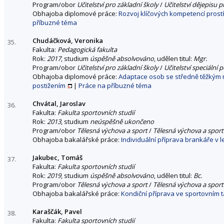
Program/obor
Učitelství pro základní školy
/
Učitelství dějepisu p
Obhajoba diplomové práce:
Rozvoj klíčových kompetencí prostř
příbuzné téma
Chudáčková, Veronika
35.
Fakulta:
Pedagogická fakulta
Rok:
2017
, studium
úspěšně absolvováno
, udělen titul:
Mgr.
Program/obor
Učitelství pro základní školy
/
Učitelství speciální
Obhajoba diplomové práce:
Adaptace osob se středně těžkým 
postižením
|
Práce na příbuzné téma
Chvátal, Jaroslav
36.
Fakulta:
Fakulta sportovních studií
Rok:
2013
, studium
neúspěšně ukončeno
Program/obor
Tělesná výchova a sport
/
Tělesná výchova a sport
Obhajoba bakalářské práce:
Individuální příprava brankáře v 
Jakubec, Tomáš
37.
Fakulta:
Fakulta sportovních studií
Rok:
2019
, studium
úspěšně absolvováno
, udělen titul:
Bc.
Program/obor
Tělesná výchova a sport
/
Tělesná výchova a sport
Obhajoba bakalářské práce:
Kondiční příprava ve sportovním t
Karaščák, Pavel
38.
Fakulta:
Fakulta sportovních studií