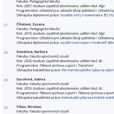
Fakulta:
Pedagogická fakulta
Rok:
2007
, studium
úspěšně absolvováno
, udělen titul:
Mgr.
Program/obor
Učitelství pro základní školy (pětileté)
/
Učitelství 
Obhajoba diplomové práce:
Soutěže a hry v matematice
|
Pr
Číhalová, Zuzana
27.
Fakulta:
Pedagogická fakulta
Rok:
2019
, studium
úspěšně absolvováno
, udělen titul:
Mgr.
Program/obor
Učitelství pro základní školy (pětileté)
/
Učitelství 
Obhajoba diplomové práce:
Využití novin nejen v hodinách těl
Dostálová, Barbora
28.
Fakulta:
Fakulta sportovních studií
Rok:
2024
, studium
úspěšně absolvováno
, udělen titul:
Bc.
Program/obor
Tělesná výchova a sport
/
Trenérství
Obhajoba bakalářské práce:
Vliv menstruačního cyklu na výkon 
Duroňová, Sabina
29.
Fakulta:
Fakulta sportovních studií
Rok:
2019
, studium
úspěšně absolvováno
, udělen titul:
Bc.
Program/obor
Tělesná výchova a sport
/
Tělesná výchova a sport
Obhajoba bakalářské práce:
Individuální příprava hráček led
Filkus, Miroslav
30.
Fakulta:
Fakulta sportovních studií