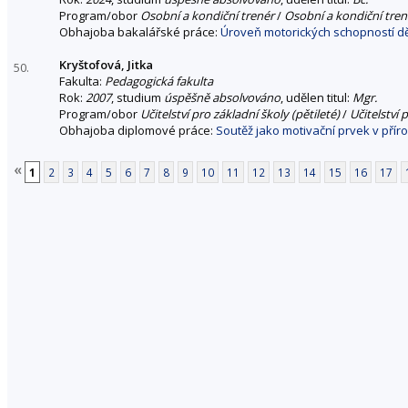
Program/obor
Osobní a kondiční trenér
/
Osobní a kondiční tren
Obhajoba bakalářské práce:
Úroveň motorických schopností dě
Kryštofová, Jitka
50.
Fakulta:
Pedagogická fakulta
Rok:
2007
, studium
úspěšně absolvováno
, udělen titul:
Mgr.
Program/obor
Učitelství pro základní školy (pětileté)
/
Učitelství 
Obhajoba diplomové práce:
Soutěž jako motivační prvek v přír
«
1
2
3
4
5
6
7
8
9
10
11
12
13
14
15
16
17