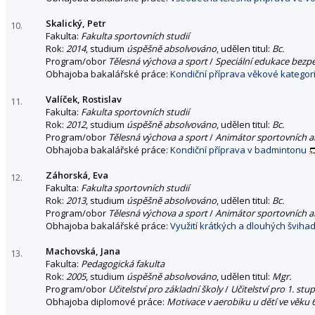
Skalický, Petr
10.
Fakulta:
Fakulta sportovních studií
Rok:
2014
, studium
úspěšně absolvováno
, udělen titul:
Bc.
Program/obor
Tělesná výchova a sport
/
Speciální edukace bezp
Obhajoba bakalářské práce:
Kondiční příprava věkové kategor
Valíček, Rostislav
11.
Fakulta:
Fakulta sportovních studií
Rok:
2012
, studium
úspěšně absolvováno
, udělen titul:
Bc.
Program/obor
Tělesná výchova a sport
/
Animátor sportovních ak
Obhajoba bakalářské práce:
Kondiční příprava v badmintonu
Záhorská, Eva
12.
Fakulta:
Fakulta sportovních studií
Rok:
2013
, studium
úspěšně absolvováno
, udělen titul:
Bc.
Program/obor
Tělesná výchova a sport
/
Animátor sportovních ak
Obhajoba bakalářské práce:
Využití krátkých a dlouhých šviha
Machovská, Jana
13.
Fakulta:
Pedagogická fakulta
Rok:
2005
, studium
úspěšně absolvováno
, udělen titul:
Mgr.
Program/obor
Učitelství pro základní školy
/
Učitelství pro 1. stu
Obhajoba diplomové práce:
Motivace v aerobiku u dětí ve věku 6 