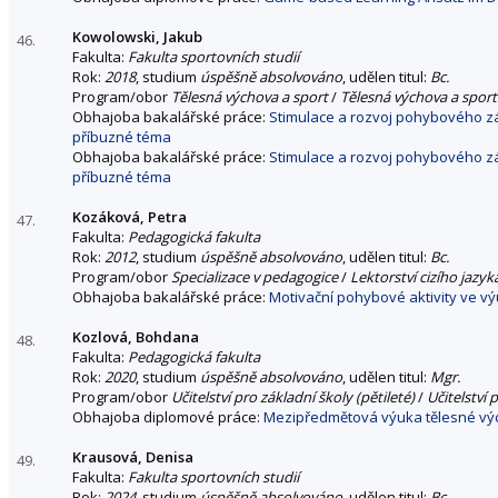
Kowolowski, Jakub
46.
Fakulta:
Fakulta sportovních studií
Rok:
2018
, studium
úspěšně absolvováno
, udělen titul:
Bc.
Program/obor
Tělesná výchova a sport
/
Tělesná výchova a sport
Obhajoba bakalářské práce:
Stimulace a rozvoj pohybového zá
příbuzné téma
Obhajoba bakalářské práce:
Stimulace a rozvoj pohybového zá
příbuzné téma
Kozáková, Petra
47.
Fakulta:
Pedagogická fakulta
Rok:
2012
, studium
úspěšně absolvováno
, udělen titul:
Bc.
Program/obor
Specializace v pedagogice
/
Lektorství cizího jazyk
Obhajoba bakalářské práce:
Motivační pohybové aktivity ve v
Kozlová, Bohdana
48.
Fakulta:
Pedagogická fakulta
Rok:
2020
, studium
úspěšně absolvováno
, udělen titul:
Mgr.
Program/obor
Učitelství pro základní školy (pětileté)
/
Učitelství 
Obhajoba diplomové práce:
Mezipředmětová výuka tělesné výc
Krausová, Denisa
49.
Fakulta:
Fakulta sportovních studií
Rok:
2024
, studium
úspěšně absolvováno
, udělen titul:
Bc.