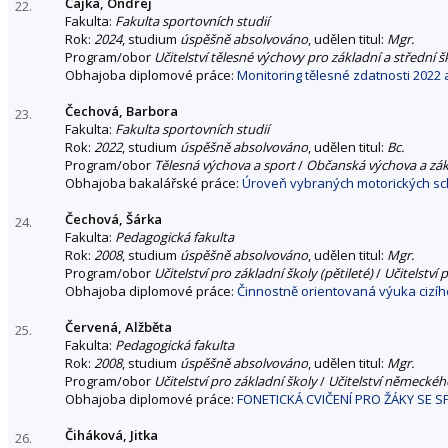
Čajka, Ondřej
22.
Fakulta:
Fakulta sportovních studií
Rok:
2024
, studium
úspěšně absolvováno
, udělen titul:
Mgr.
Program/obor
Učitelství tělesné výchovy pro základní a střední š
Obhajoba diplomové práce:
Monitoring tělesné zdatnosti 2022 
Čechová, Barbora
23.
Fakulta:
Fakulta sportovních studií
Rok:
2022
, studium
úspěšně absolvováno
, udělen titul:
Bc.
Program/obor
Tělesná výchova a sport
/
Občanská výchova a zák
Obhajoba bakalářské práce:
Úroveň vybraných motorických sch
Čechová, Šárka
24.
Fakulta:
Pedagogická fakulta
Rok:
2008
, studium
úspěšně absolvováno
, udělen titul:
Mgr.
Program/obor
Učitelství pro základní školy (pětileté)
/
Učitelství 
Obhajoba diplomové práce:
Činnostně orientovaná výuka cizího
Červená, Alžběta
25.
Fakulta:
Pedagogická fakulta
Rok:
2008
, studium
úspěšně absolvováno
, udělen titul:
Mgr.
Program/obor
Učitelství pro základní školy
/
Učitelství německého
Obhajoba diplomové práce:
FONETICKÁ CVIČENÍ PRO ŽÁKY SE S
Čiháková, Jitka
26.