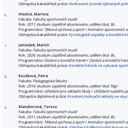
Obhajoba bakalářské práce:
Hodnocení úrovně vybraných poh
Hladná, Martina
6.
Fakulta:
Fakulta sportovních studií
Rok:
2011
, studium
úspěšně absolvováno
, udělen titul:
Bc.
Program/obor
Tělesná výchova a sport
/
Animátor sportovních ak
Obhajoba bakalářské práce:
Fyziologické aspekty a kondiční tr
Janoušek, Martin
7.
Fakulta:
Fakulta sportovních studií
Rok:
2024
, studium
úspěšně absolvováno
, udělen titul:
Bc.
Program/obor
Osobní a kondiční trenér
/
Osobní a kondiční tren
Obhajoba bakalářské práce:
Kondiční trénink ve vybrané sport
Kozáková, Petra
8.
Fakulta:
Pedagogická fakulta
Rok:
2014
, studium
úspěšně absolvováno
, udělen titul:
Mgr.
Program/obor
Učitelství pro základní školy
/
Učitelství ruského j
Obhajoba diplomové práce:
Kreativní motivační aktivity ve vý
Matušincová, Tereza
9.
Fakulta:
Fakulta sportovních studií
Rok:
2011
, studium
úspěšně absolvováno
, udělen titul:
Bc.
Program/obor
Tělesná výchova a sport
/
Animátor sportovních ak
Obhajoba bakalářské práce:
Všeobecná tělesná příprava ve vo