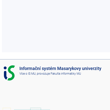
I
Informační systém Masarykovy univerzity
S
Více o IS MU
, provozuje
Fakulta informatiky MU
M
U