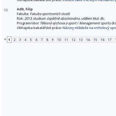
Adlt, Filip
50.
Fakulta:
Fakulta sportovních studií
Rok:
2013
, studium
úspěšně absolvováno
, udělen titul:
Bc.
Program/obor
Tělesná výchova a sport
/
Management sportu
(k
Obhajoba bakalářské práce:
Názory mládeže na vrcholový spo
«
1
2
3
4
5
6
7
8
9
10
11
12
13
14
15
16
17