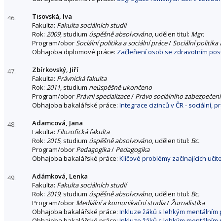
Tisovská, Iva
46.
Fakulta:
Fakulta sociálních studií
Rok:
2009
, studium
úspěšně absolvováno
, udělen titul:
Mgr.
Program/obor
Sociální politika a sociální práce
/
Sociální politika 
Obhajoba diplomové práce:
Začleňení osob se zdravotním post
Zbírkovský, Jiří
47.
Fakulta:
Právnická fakulta
Rok:
2011
, studium
neúspěšně ukončeno
Program/obor
Právní specializace
/
Právo sociálního zabezpečení
Obhajoba bakalářské práce:
Integrace cizinců v ČR - sociální,
Adamcová, Jana
48.
Fakulta:
Filozofická fakulta
Rok:
2015
, studium
úspěšně absolvováno
, udělen titul:
Bc.
Program/obor
Pedagogika
/
Pedagogika
Obhajoba bakalářské práce:
Klíčové problémy začínajících učit
Adámková, Lenka
49.
Fakulta:
Fakulta sociálních studií
Rok:
2019
, studium
úspěšně absolvováno
, udělen titul:
Bc.
Program/obor
Mediální a komunikační studia
/
Žurnalistika
Obhajoba bakalářské práce:
Inkluze žáků s lehkým mentálním p
Obhajoba bakalářské práce:
Inkluze žáků s lehkým mentálním p