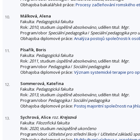
Obhajoba bakalářské práce:
Procesy začleňování romského etn
Málková, Alena
10.
Fakulta:
Pedagogická fakulta
Rok:
2010
, studium
úspěšně absolvováno
, udělen titul:
Mgr.
Program/obor
Speciální pedagogika
/
Speciální pedagogika pro u
Obhajoba diplomové práce:
Analýza postojů společnosti k os
Písařík, Boris
11.
Fakulta:
Pedagogická fakulta
Rok:
2011
, studium
úspěšně absolvováno
, udělen titul:
Mgr.
Program/obor
Pedagogika
/
Sociální pedagogika
Obhajoba diplomové práce:
Význam systemické terapie pro optim
Sommerová, Kateřina
12.
Fakulta:
Pedagogická fakulta
Rok:
2013
, studium
úspěšně absolvováno
, udělen titul:
Mgr.
Program/obor
Pedagogika
/
Sociální pedagogika
Obhajoba diplomové práce:
Postoj majoritní společnosti na Jih
Sychrová, Alice
roz.
Krejsová
13.
Fakulta:
Filozofická fakulta
Rok:
2020
, studium
neúspěšně ukončeno
Program/obor
Učitelství pro střední školy
/
Učitelství základů sp
Obhajoba diplomové práce:
Multikulturní výchova s aspektem n