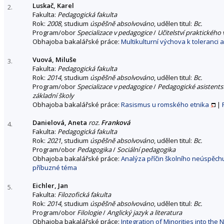
Luskač, Karel
2.
Fakulta:
Pedagogická fakulta
Rok:
2008
, studium
úspěšně absolvováno
, udělen titul:
Bc.
Program/obor
Specializace v pedagogice
/
Učitelství praktického
Obhajoba bakalářské práce:
Multikulturní výchova k toleranci 
Vuová, Miluše
3.
Fakulta:
Pedagogická fakulta
Rok:
2014
, studium
úspěšně absolvováno
, udělen titul:
Bc.
Program/obor
Specializace v pedagogice
/
Pedagogické asistents
základní školy
Obhajoba bakalářské práce:
Rasismus u romského etnika
|
Danielová, Aneta
roz.
Franková
4.
Fakulta:
Pedagogická fakulta
Rok:
2021
, studium
úspěšně absolvováno
, udělen titul:
Bc.
Program/obor
Pedagogika
/
Sociální pedagogika
Obhajoba bakalářské práce:
Analýza příčin školního neúspěchu
příbuzné téma
Eichler, Jan
5.
Fakulta:
Filozofická fakulta
Rok:
2014
, studium
úspěšně absolvováno
, udělen titul:
Bc.
Program/obor
Filologie
/
Anglický jazyk a literatura
Obhajoba bakalářské práce:
Integration of Minorities into the