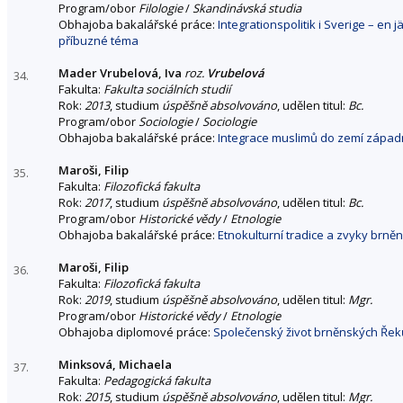
Program/obor
Filologie
/
Skandinávská studia
Obhajoba bakalářské práce:
Integrationspolitik i Sverige – en
příbuzné téma
Mader Vrubelová, Iva
roz.
Vrubelová
34.
Fakulta:
Fakulta sociálních studií
Rok:
2013
, studium
úspěšně absolvováno
, udělen titul:
Bc.
Program/obor
Sociologie
/
Sociologie
Obhajoba bakalářské práce:
Integrace muslimů do zemí západn
Maroši, Filip
35.
Fakulta:
Filozofická fakulta
Rok:
2017
, studium
úspěšně absolvováno
, udělen titul:
Bc.
Program/obor
Historické vědy
/
Etnologie
Obhajoba bakalářské práce:
Etnokulturní tradice a zvyky brn
Maroši, Filip
36.
Fakulta:
Filozofická fakulta
Rok:
2019
, studium
úspěšně absolvováno
, udělen titul:
Mgr.
Program/obor
Historické vědy
/
Etnologie
Obhajoba diplomové práce:
Společenský život brněnských Řek
Minksová, Michaela
37.
Fakulta:
Pedagogická fakulta
Rok:
2015
, studium
úspěšně absolvováno
, udělen titul:
Mgr.