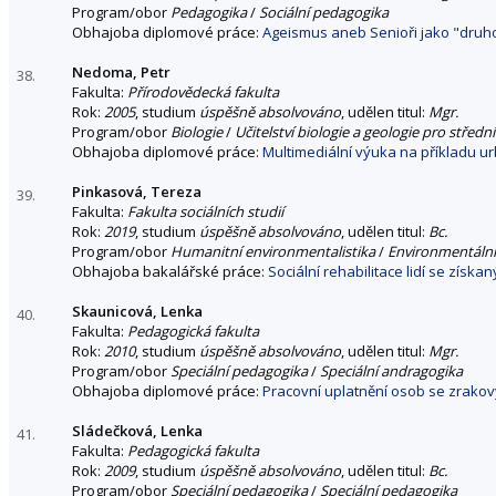
Program/obor
Pedagogika
/
Sociální pedagogika
Obhajoba diplomové práce:
Ageismus aneb Senioři jako "druh
Nedoma, Petr
38.
Fakulta:
Přírodovědecká fakulta
Rok:
2005
, studium
úspěšně absolvováno
, udělen titul:
Mgr.
Program/obor
Biologie
/
Učitelství biologie a geologie pro střední
Obhajoba diplomové práce:
Multimediální výuka na příkladu u
Pinkasová, Tereza
39.
Fakulta:
Fakulta sociálních studií
Rok:
2019
, studium
úspěšně absolvováno
, udělen titul:
Bc.
Program/obor
Humanitní environmentalistika
/
Environmentální
Obhajoba bakalářské práce:
Sociální rehabilitace lidí se získ
Skaunicová, Lenka
40.
Fakulta:
Pedagogická fakulta
Rok:
2010
, studium
úspěšně absolvováno
, udělen titul:
Mgr.
Program/obor
Speciální pedagogika
/
Speciální andragogika
Obhajoba diplomové práce:
Pracovní uplatnění osob se zrako
Sládečková, Lenka
41.
Fakulta:
Pedagogická fakulta
Rok:
2009
, studium
úspěšně absolvováno
, udělen titul:
Bc.
Program/obor
Speciální pedagogika
/
Speciální pedagogika