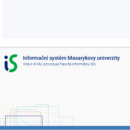
I
Informační systém Masarykovy univerzity
S
Více o IS MU
, provozuje
Fakulta informatiky MU
M
U