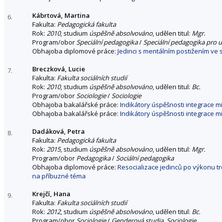
Kábrtová, Martina
6.
Fakulta:
Pedagogická fakulta
Rok:
2010
, studium
úspěšně absolvováno
, udělen titul:
Mgr.
Program/obor
Speciální pedagogika
/
Speciální pedagogika pro u
Obhajoba diplomové práce:
Jedinci s mentálním postižením ve 
Breczková, Lucie
7.
Fakulta:
Fakulta sociálních studií
Rok:
2010
, studium
úspěšně absolvováno
, udělen titul:
Bc.
Program/obor
Sociologie
/
Sociologie
Obhajoba bakalářské práce:
Indikátory úspěšnosti integrace m
Obhajoba bakalářské práce:
Indikátory úspěšnosti integrace m
Dadáková, Petra
8.
Fakulta:
Pedagogická fakulta
Rok:
2015
, studium
úspěšně absolvováno
, udělen titul:
Mgr.
Program/obor
Pedagogika
/
Sociální pedagogika
Obhajoba diplomové práce:
Resocializace jedinců po výkonu tr
na příbuzné téma
Krejčí, Hana
9.
Fakulta:
Fakulta sociálních studií
Rok:
2012
, studium
úspěšně absolvováno
, udělen titul:
Bc.
Program/obor
Sociologie
/
Genderová studia
,
Sociologie