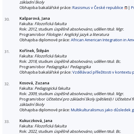
základní školy
Obhajoba bakalářské práce:
Rasismus v České republice
|
P
Kašparová, Jana
30.
Fakulta:
Filozofická fakulta
Rok:
2012
, studium
úspěšně absolvováno
, udělen titul:
Mgr.
Program/obor
Filologie
/
Anglický jazyk a literatura
Obhajoba diplomové práce:
African American Integration in Am
Kořínek, Štěpán
31.
Fakulta:
Filozofická fakulta
Rok:
2018
, studium
úspěšně absolvováno
, udělen titul:
Bc.
Program/obor
Pedagogika
/
Pedagogika
Obhajoba bakalářské práce:
Vzdělávací příležitosti v kontextu
Kosová, Zuzana
32.
Fakulta:
Pedagogická fakulta
Rok:
2009
, studium
úspěšně absolvováno
, udělen titul:
Mgr.
Program/obor
Učitelství pro základní školy (pětileté)
/
Učitelství 
základní školy
Obhajoba diplomové práce:
Multikulturalismus jako důsledek g
Kukuczková, Jana
33.
Fakulta:
Filozofická fakulta
Rok:
2022
, studium
úspěšně absolvováno
, udělen titul:
Bc.