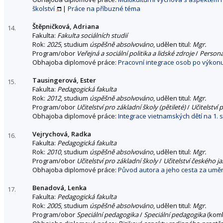
školství
|
Práce na příbuzné téma
Štěpničková, Adriana
14.
Fakulta:
Fakulta sociálních studií
Rok:
2025
, studium
úspěšně absolvováno
, udělen titul:
Mgr.
Program/obor
Veřejná a sociální politika a lidské zdroje
/
Personá
Obhajoba diplomové práce:
Pracovní integrace osob po výkonu
Tausingerová, Ester
15.
Fakulta:
Pedagogická fakulta
Rok:
2012
, studium
úspěšně absolvováno
, udělen titul:
Mgr.
Program/obor
Učitelství pro základní školy (pětileté)
/
Učitelství 
Obhajoba diplomové práce:
Integrace vietnamských dětí na 1. s
Vejrychová, Radka
16.
Fakulta:
Pedagogická fakulta
Rok:
2010
, studium
úspěšně absolvováno
, udělen titul:
Mgr.
Program/obor
Učitelství pro základní školy
/
Učitelství českého ja
Obhajoba diplomové práce:
Původ autora a jeho cesta za umě
Benadová, Lenka
17.
Fakulta:
Pedagogická fakulta
Rok:
2005
, studium
úspěšně absolvováno
, udělen titul:
Mgr.
Program/obor
Speciální pedagogika
/
Speciální pedagogika
(kom