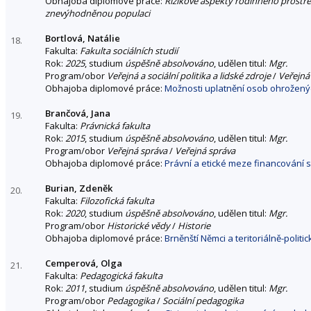
Obhajoba diplomové práce:
Rizikové aspekty rodinného prostře
znevýhodněnou populaci
Bortlová, Natálie
18.
Fakulta:
Fakulta sociálních studií
Rok:
2025
, studium
úspěšně absolvováno
, udělen titul:
Mgr.
Program/obor
Veřejná a sociální politika a lidské zdroje
/
Veřejná 
Obhajoba diplomové práce:
Možnosti uplatnění osob ohroženýc
Brančová, Jana
19.
Fakulta:
Právnická fakulta
Rok:
2015
, studium
úspěšně absolvováno
, udělen titul:
Mgr.
Program/obor
Veřejná správa
/
Veřejná správa
Obhajoba diplomové práce:
Právní a etické meze financování s
Burian, Zdeněk
20.
Fakulta:
Filozofická fakulta
Rok:
2020
, studium
úspěšně absolvováno
, udělen titul:
Mgr.
Program/obor
Historické vědy
/
Historie
Obhajoba diplomové práce:
Brněnští Němci a teritoriálně-poli
Cemperová, Olga
21.
Fakulta:
Pedagogická fakulta
Rok:
2011
, studium
úspěšně absolvováno
, udělen titul:
Mgr.
Program/obor
Pedagogika
/
Sociální pedagogika