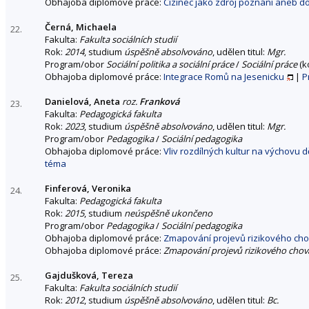
Obhajoba diplomové práce:
Cizinec jako zdroj poznání aneb d
Černá, Michaela
22.
Fakulta:
Fakulta sociálních studií
Rok:
2014
, studium
úspěšně absolvováno
, udělen titul:
Mgr.
Program/obor
Sociální politika a sociální práce
/
Sociální práce
(k
Obhajoba diplomové práce:
Integrace Romů na Jesenicku
|
P
Danielová, Aneta
roz.
Franková
23.
Fakulta:
Pedagogická fakulta
Rok:
2023
, studium
úspěšně absolvováno
, udělen titul:
Mgr.
Program/obor
Pedagogika
/
Sociální pedagogika
Obhajoba diplomové práce:
Vliv rozdílných kultur na výchovu
téma
Finferová, Veronika
24.
Fakulta:
Pedagogická fakulta
Rok:
2015
, studium
neúspěšně ukončeno
Program/obor
Pedagogika
/
Sociální pedagogika
Obhajoba diplomové práce:
Zmapování projevů rizikového chov
Obhajoba diplomové práce:
Zmapování projevů rizikového chová
Gajdušková, Tereza
25.
Fakulta:
Fakulta sociálních studií
Rok:
2012
, studium
úspěšně absolvováno
, udělen titul:
Bc.