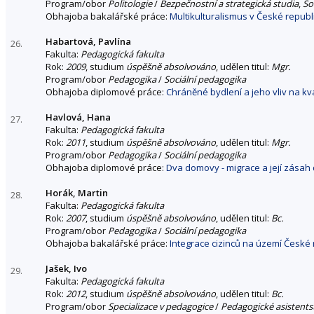
Program/obor
Politologie
/
Bezpečnostní a strategická studia
,
So
Obhajoba bakalářské práce:
Multikulturalismus v České republ
Habartová, Pavlína
26.
Fakulta:
Pedagogická fakulta
Rok:
2009
, studium
úspěšně absolvováno
, udělen titul:
Mgr.
Program/obor
Pedagogika
/
Sociální pedagogika
Obhajoba diplomové práce:
Chráněné bydlení a jeho vliv na kva
Havlová, Hana
27.
Fakulta:
Pedagogická fakulta
Rok:
2011
, studium
úspěšně absolvováno
, udělen titul:
Mgr.
Program/obor
Pedagogika
/
Sociální pedagogika
Obhajoba diplomové práce:
Dva domovy - migrace a její zásah 
Horák, Martin
28.
Fakulta:
Pedagogická fakulta
Rok:
2007
, studium
úspěšně absolvováno
, udělen titul:
Bc.
Program/obor
Pedagogika
/
Sociální pedagogika
Obhajoba bakalářské práce:
Integrace cizinců na území České 
Jašek, Ivo
29.
Fakulta:
Pedagogická fakulta
Rok:
2012
, studium
úspěšně absolvováno
, udělen titul:
Bc.
Program/obor
Specializace v pedagogice
/
Pedagogické asistents