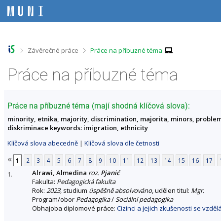
P
P
P
P
ř
ř
ř
ř
e
e
e
e
s
s
s
s
k
k
k
k
o
o
o
o
>
>
Závěrečné práce
Práce na příbuzné téma
č
č
č
č
i
i
i
i
Práce na příbuzné téma
t
t
t
t
n
n
n
n
a
a
a
a
h
h
o
p
Práce na příbuzné téma (mají shodná klíčová slova):
o
l
b
a
minority, etnika, majority, discrimination, majorita, minors, problem
r
a
s
t
diskriminace keywords: imigration, ethnicity
n
v
a
i
í
i
h
č
Klíčová slova abecedně
|
Klíčová slova dle četnosti
l
č
k
i
k
u
«
1
2
3
4
5
6
7
8
9
10
11
12
13
14
15
16
17
š
u
Alrawi, Almedina
roz.
Pjanić
t
1.
Fakulta:
Pedagogická fakulta
u
Rok:
2023
, studium
úspěšně absolvováno
, udělen titul:
Mgr.
Program/obor
Pedagogika
/
Sociální pedagogika
Obhajoba diplomové práce:
Cizinci a jejich zkušenosti se vzdě