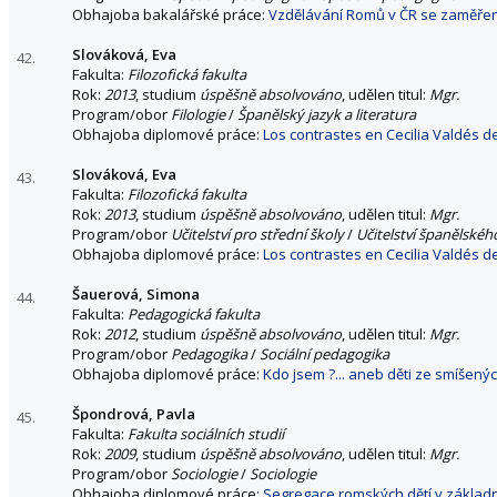
Obhajoba bakalářské práce:
Vzdělávání Romů v ČR se zaměřen
Slováková, Eva
42.
Fakulta:
Filozofická fakulta
Rok:
2013
, studium
úspěšně absolvováno
, udělen titul:
Mgr.
Program/obor
Filologie
/
Španělský jazyk a literatura
Obhajoba diplomové práce:
Los contrastes en Cecilia Valdés de
Slováková, Eva
43.
Fakulta:
Filozofická fakulta
Rok:
2013
, studium
úspěšně absolvováno
, udělen titul:
Mgr.
Program/obor
Učitelství pro střední školy
/
Učitelství španělského
Obhajoba diplomové práce:
Los contrastes en Cecilia Valdés de
Šauerová, Simona
44.
Fakulta:
Pedagogická fakulta
Rok:
2012
, studium
úspěšně absolvováno
, udělen titul:
Mgr.
Program/obor
Pedagogika
/
Sociální pedagogika
Obhajoba diplomové práce:
Kdo jsem ?... aneb děti ze smíšený
Špondrová, Pavla
45.
Fakulta:
Fakulta sociálních studií
Rok:
2009
, studium
úspěšně absolvováno
, udělen titul:
Mgr.
Program/obor
Sociologie
/
Sociologie
Obhajoba diplomové práce:
Segregace romských dětí v základn