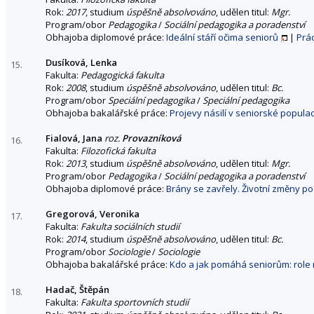
Rok:
2017
, studium
úspěšně absolvováno
, udělen titul:
Mgr.
Program/obor
Pedagogika
/
Sociální pedagogika a poradenství
Obhajoba diplomové práce:
Ideální stáří očima seniorů
|
Prá
Dusíková, Lenka
15.
Fakulta:
Pedagogická fakulta
Rok:
2008
, studium
úspěšně absolvováno
, udělen titul:
Bc.
Program/obor
Speciální pedagogika
/
Speciální pedagogika
Obhajoba bakalářské práce:
Projevy násilí v seniorské populac
Fialová, Jana
roz.
Provazníková
16.
Fakulta:
Filozofická fakulta
Rok:
2013
, studium
úspěšně absolvováno
, udělen titul:
Mgr.
Program/obor
Pedagogika
/
Sociální pedagogika a poradenství
Obhajoba diplomové práce:
Brány se zavřely. Životní změny p
Gregorová, Veronika
17.
Fakulta:
Fakulta sociálních studií
Rok:
2014
, studium
úspěšně absolvováno
, udělen titul:
Bc.
Program/obor
Sociologie
/
Sociologie
Obhajoba bakalářské práce:
Kdo a jak pomáhá seniorům: role ro
Hadač, Štěpán
18.
Fakulta:
Fakulta sportovních studií