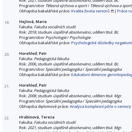
Rok:
2021
, studium
úspěšně absolvováno
, udělen titul:
Bc.
Program/obor
Tělesná výchova a sport
/
Tělesná výchova a sport
Obhajoba bakalářské práce:
Kvalita života seniorů
|
Práce n
Hejlová, Marie
19.
Fakulta:
Fakulta sociálních studií
Rok:
2018
, studium
úspěšně absolvováno
, udělen titul:
Bc.
Program/obor
Psychologie
/
Psychologie
Obhajoba bakalářské práce:
Psychologické důsledky negativní
Horehleď, Petr
20.
Fakulta:
Pedagogická fakulta
Rok:
2006
, studium
úspěšně absolvováno
, udělen titul:
Bc.
Program/obor
Speciální pedagogika
/
Speciální pedagogika
Obhajoba bakalářské práce:
Edukativní dimenze gerontopeda
Horehleď, Petr
21.
Fakulta:
Pedagogická fakulta
Rok:
2008
, studium
úspěšně absolvováno
, udělen titul:
Mgr.
Program/obor
Speciální pedagogika
/
Speciální pedagogika
Obhajoba diplomové práce:
Analýza komplexní péče o seniory
Hrabinová, Tereza
22.
Fakulta:
Fakulta sociálních studií
Rok:
2021
, studium
úspěšně absolvováno
, udělen titul:
Mgr.