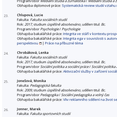
Program/obor
Mediální studia a žurnalistika
/
Mediální studia a ž
Obhajoba diplomové práce:
Systematická review studií vztahu 
Chlupová, Lucie
23.
Fakulta:
Fakulta sociálních studií
Rok:
2017
, studium
úspěšně absolvováno
, udělen titul:
Bc.
Program/obor
Psychologie
/
Psychologie
Obhajoba bakalářské práce:
Integrita ve stáří v kontextu pros
Obhajoba bakalářské práce:
Integrita ega v souvislosti s auto
perspektivou
|
Práce na příbuzné téma
Chrobáková, Lenka
24.
Fakulta:
Fakulta sociálních studií
Rok:
2017
, studium
úspěšně absolvováno
, udělen titul:
Bc.
Program/obor
Sociální politika a sociální práce
/
Sociální politika 
Obhajoba bakalářské práce:
Aktivizační služby v zařízení soci
Jonešová, Monika
25.
Fakulta:
Pedagogická fakulta
Rok:
2009
, studium
úspěšně absolvováno
, udělen titul:
Bc.
Program/obor
Pedagogika
/
Sociální pedagogika a volný čas
Obhajoba bakalářské práce:
Vliv reklamního sdělení na život s
Jonner, Marek
26.
Fakulta:
Fakulta sportovních studií