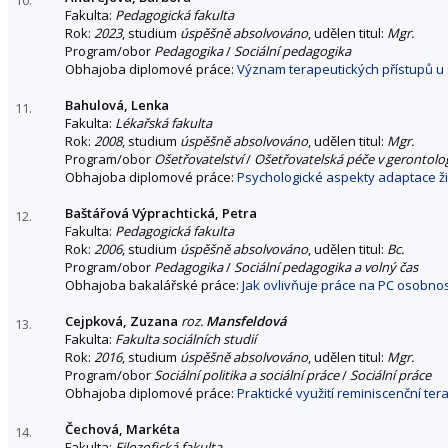
10.
Fakulta:
Pedagogická fakulta
Rok:
2023
, studium
úspěšně absolvováno
, udělen titul:
Mgr.
Program/obor
Pedagogika
/
Sociální pedagogika
Obhajoba diplomové práce:
Význam terapeutických přístupů u 
Bahulová, Lenka
11.
Fakulta:
Lékařská fakulta
Rok:
2008
, studium
úspěšně absolvováno
, udělen titul:
Mgr.
Program/obor
Ošetřovatelství
/
Ošetřovatelská péče v gerontolog
Obhajoba diplomové práce:
Psychologické aspekty adaptace ži
Baštářová Výprachtická, Petra
12.
Fakulta:
Pedagogická fakulta
Rok:
2006
, studium
úspěšně absolvováno
, udělen titul:
Bc.
Program/obor
Pedagogika
/
Sociální pedagogika a volný čas
Obhajoba bakalářské práce:
Jak ovlivňuje práce na PC osobno
Cejpková, Zuzana
roz.
Mansfeldová
13.
Fakulta:
Fakulta sociálních studií
Rok:
2016
, studium
úspěšně absolvováno
, udělen titul:
Mgr.
Program/obor
Sociální politika a sociální práce
/
Sociální práce
Obhajoba diplomové práce:
Praktické využití reminiscenční te
Čechová, Markéta
14.
Fakulta:
Filozofická fakulta