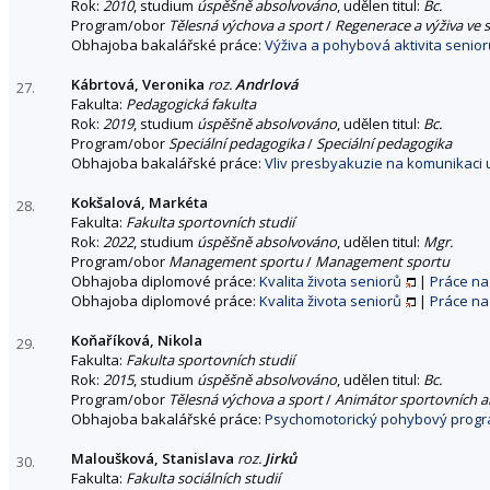
Rok:
2010
, studium
úspěšně absolvováno
, udělen titul:
Bc.
Program/obor
Tělesná výchova a sport
/
Regenerace a výživa ve 
Obhajoba bakalářské práce:
Výživa a pohybová aktivita senior
Kábrtová, Veronika
roz.
Andrlová
27.
Fakulta:
Pedagogická fakulta
Rok:
2019
, studium
úspěšně absolvováno
, udělen titul:
Bc.
Program/obor
Speciální pedagogika
/
Speciální pedagogika
Obhajoba bakalářské práce:
Vliv presbyakuzie na komunikaci u
Kokšalová, Markéta
28.
Fakulta:
Fakulta sportovních studií
Rok:
2022
, studium
úspěšně absolvováno
, udělen titul:
Mgr.
Program/obor
Management sportu
/
Management sportu
Obhajoba diplomové práce:
Kvalita života seniorů
|
Práce na
Obhajoba diplomové práce:
Kvalita života seniorů
|
Práce na
Koňaříková, Nikola
29.
Fakulta:
Fakulta sportovních studií
Rok:
2015
, studium
úspěšně absolvováno
, udělen titul:
Bc.
Program/obor
Tělesná výchova a sport
/
Animátor sportovních ak
Obhajoba bakalářské práce:
Psychomotorický pohybový progr
Maloušková, Stanislava
roz.
Jirků
30.
Fakulta:
Fakulta sociálních studií