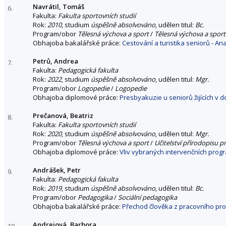
Navrátil, Tomáš
6.
Fakulta:
Fakulta sportovních studií
Rok:
2010
, studium
úspěšně absolvováno
, udělen titul:
Bc.
Program/obor
Tělesná výchova a sport
/
Tělesná výchova a sport
Obhajoba bakalářské práce:
Cestování a turistika seniorů - A
Petrů, Andrea
7.
Fakulta:
Pedagogická fakulta
Rok:
2022
, studium
úspěšně absolvováno
, udělen titul:
Mgr.
Program/obor
Logopedie
/
Logopedie
Obhajoba diplomové práce:
Presbyakuzie u seniorů žijících v 
Prečanová, Beatriz
8.
Fakulta:
Fakulta sportovních studií
Rok:
2020
, studium
úspěšně absolvováno
, udělen titul:
Mgr.
Program/obor
Tělesná výchova a sport
/
Učitelství přírodopisu p
Obhajoba diplomové práce:
Vliv vybraných intervenčních prog
Andrášek, Petr
9.
Fakulta:
Pedagogická fakulta
Rok:
2019
, studium
úspěšně absolvováno
, udělen titul:
Bc.
Program/obor
Pedagogika
/
Sociální pedagogika
Obhajoba bakalářské práce:
Přechod člověka z pracovního pr
Andrejová, Barbora