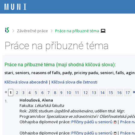
P
P
P
P
ř
ř
ř
ř
e
e
e
e
s
s
s
s
k
k
k
k
o
o
o
o
>
>
Závěrečné práce
Práce na příbuzné téma
č
č
č
č
i
i
i
i
Práce na příbuzné téma
t
t
t
t
n
n
n
n
a
a
a
a
h
h
o
p
Práce na příbuzné téma (mají shodná klíčová slova):
o
l
b
a
stari, seniors, reasons of falls, pady, priciny padu, seniori, falls, agi
r
a
s
t
n
v
a
i
Klíčová slova abecedně
|
Klíčová slova dle četnosti
í
i
h
č
l
č
k
«
1
2
3
4
5
6
7
8
9
10
11
12
13
14
15
16
17
i
k
u
Holoušová, Alena
š
u
1.
Fakulta:
Lékařská fakulta
t
Rok:
2009
, studium
úspěšně absolvováno
, udělen titul:
Mgr.
u
Program/obor
Specializace ve zdravotnictví
/
Ošetřovatelská péče
Obhajoba diplomové práce:
Příčiny pádů u seniorů
|
Práce n
Obhajoba diplomové práce:
Příčiny pádů u seniorů
|
Práce n