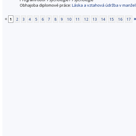
Obhajoba diplomové práce:
Láska a vztahová údržba v manžel
«
1
2
3
4
5
6
7
8
9
10
11
12
13
14
15
16
17