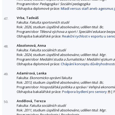
Program/obor
Pedagogika
/
Sociální pedagogika
Obhajoba diplomové práce:
Mladí versus staří aneb ageismus 
Vrba, Tadeáš
47.
Fakulta:
Fakulta sportovních studií
Rok:
2026
, studium
úspěšně absolvováno
, udělen titul:
Bc.
Program/obor
Tělesná výchova a sport
/
Speciální edukace bezp
Obhajoba bakalářské práce:
Reakční rychlost v esportu u seni
Absolonová, Anna
48.
Fakulta:
Fakulta sociálních studií
Rok:
2024
, studium
úspěšně absolvováno
, udělen titul:
Mgr.
Program/obor
Mediální studia a žurnalistika
/
Mediální výzkum a
Obhajoba diplomové práce:
Chápání konceptu důvěryhodnosti 
Adamírová, Lenka
49.
Fakulta:
Ekonomicko-správní fakulta
Rok:
2013
, studium
úspěšně absolvováno
, udělen titul:
Bc.
Program/obor
Hospodářská politika a správa
/
Veřejná ekonomik
Obhajoba bakalářské práce:
Podpora bydlení pro seniory
|
Andělová, Tereza
50.
Fakulta:
Fakulta sociálních studií
Rok:
2011
, studium
úspěšně absolvováno
, udělen titul:
Mgr.
Program/obor
Psychologie
/
Psychologie