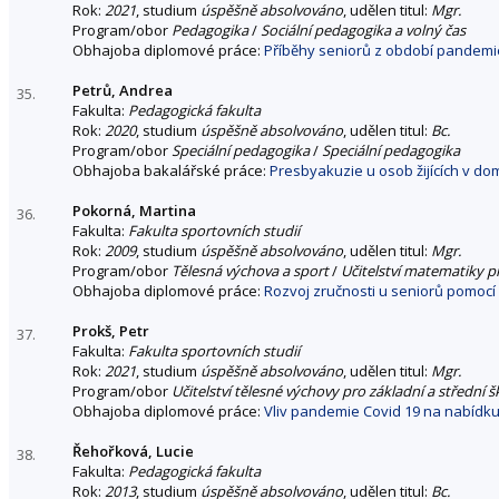
Rok:
2021
, studium
úspěšně absolvováno
, udělen titul:
Mgr.
Program/obor
Pedagogika
/
Sociální pedagogika a volný čas
Obhajoba diplomové práce:
Příběhy seniorů z období pandemi
Petrů, Andrea
35.
Fakulta:
Pedagogická fakulta
Rok:
2020
, studium
úspěšně absolvováno
, udělen titul:
Bc.
Program/obor
Speciální pedagogika
/
Speciální pedagogika
Obhajoba bakalářské práce:
Presbyakuzie u osob žijících v do
Pokorná, Martina
36.
Fakulta:
Fakulta sportovních studií
Rok:
2009
, studium
úspěšně absolvováno
, udělen titul:
Mgr.
Program/obor
Tělesná výchova a sport
/
Učitelství matematiky p
Obhajoba diplomové práce:
Rozvoj zručnosti u seniorů pomocí 
Prokš, Petr
37.
Fakulta:
Fakulta sportovních studií
Rok:
2021
, studium
úspěšně absolvováno
, udělen titul:
Mgr.
Program/obor
Učitelství tělesné výchovy pro základní a střední š
Obhajoba diplomové práce:
Vliv pandemie Covid 19 na nabídku
Řehořková, Lucie
38.
Fakulta:
Pedagogická fakulta
Rok:
2013
, studium
úspěšně absolvováno
, udělen titul:
Bc.