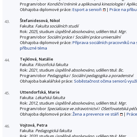
Program/obor
Kondiční trénink a aplikovaná kineziologie
/
Aplik
Obhajoba diplomové práce:
Esport a senioři
|
Práce na příb
Štefanidesová, Nikol
43.
Fakulta:
Fakulta sociálních studií
Rok:
2025
, studium
úspěšně absolvováno
, udělen titul:
Mgr.
Program/obor
Sociální práce
/
Sociální práce universální
Obhajoba diplomové práce:
Příprava sociálních pracovníků na 
příbuzné téma
Tejklová, Natálie
44.
Fakulta:
Filozofická fakulta
Rok:
2021
, studium
úspěšně absolvováno
, udělen titul:
Bc.
Program/obor
Pedagogika
/
Sociální pedagogika a poradenství
Obhajoba bakalářské práce:
Soběstačnost očima seniorů využí
Uttendorfská, Marie
45.
Fakulta:
Lékařská fakulta
Rok:
2012
, studium
úspěšně absolvováno
, udělen titul:
Mgr.
Program/obor
Specializace ve zdravotnictví
/
Ošetřovatelská péče
Obhajoba diplomové práce:
Žena a prevence ve stáří
|
Práce
Vojtová, Petra
46.
Fakulta:
Pedagogická fakulta
Rok:
2020
, studium
úspěšně absolvováno
, udělen titul:
Mgr.