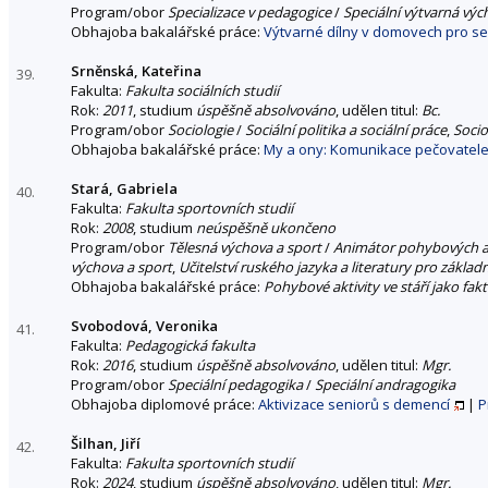
Program/obor
Specializace v pedagogice
/
Speciální výtvarná vý
Obhajoba bakalářské práce:
Výtvarné dílny v domovech pro se
Srněnská, Kateřina
39.
Fakulta:
Fakulta sociálních studií
Rok:
2011
, studium
úspěšně absolvováno
, udělen titul:
Bc.
Program/obor
Sociologie
/
Sociální politika a sociální práce
,
Socio
Obhajoba bakalářské práce:
My a ony: Komunikace pečovatele
Stará, Gabriela
40.
Fakulta:
Fakulta sportovních studií
Rok:
2008
, studium
neúspěšně ukončeno
Program/obor
Tělesná výchova a sport
/
Animátor pohybových ak
výchova a sport
,
Učitelství ruského jazyka a literatury pro základn
Obhajoba bakalářské práce:
Pohybové aktivity ve stáří jako fak
Svobodová, Veronika
41.
Fakulta:
Pedagogická fakulta
Rok:
2016
, studium
úspěšně absolvováno
, udělen titul:
Mgr.
Program/obor
Speciální pedagogika
/
Speciální andragogika
Obhajoba diplomové práce:
Aktivizace seniorů s demencí
|
P
Šilhan, Jiří
42.
Fakulta:
Fakulta sportovních studií
Rok:
2024
, studium
úspěšně absolvováno
, udělen titul:
Mgr.