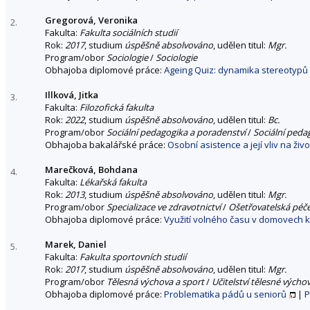
Gregorová, Veronika
2.
Fakulta:
Fakulta sociálních studií
Rok:
2017
, studium
úspěšně absolvováno
, udělen titul:
Mgr.
Program/obor
Sociologie
/
Sociologie
Obhajoba diplomové práce:
Ageing Quiz: dynamika stereotypů
Illková, Jitka
3.
Fakulta:
Filozofická fakulta
Rok:
2022
, studium
úspěšně absolvováno
, udělen titul:
Bc.
Program/obor
Sociální pedagogika a poradenství
/
Sociální peda
Obhajoba bakalářské práce:
Osobní asistence a její vliv na živ
Marečková, Bohdana
4.
Fakulta:
Lékařská fakulta
Rok:
2013
, studium
úspěšně absolvováno
, udělen titul:
Mgr.
Program/obor
Specializace ve zdravotnictví
/
Ošetřovatelská péče
Obhajoba diplomové práce:
Využití volného času v domovech k
Marek, Daniel
5.
Fakulta:
Fakulta sportovních studií
Rok:
2017
, studium
úspěšně absolvováno
, udělen titul:
Mgr.
Program/obor
Tělesná výchova a sport
/
Učitelství tělesné výcho
Obhajoba diplomové práce:
Problematika pádů u seniorů
|
P