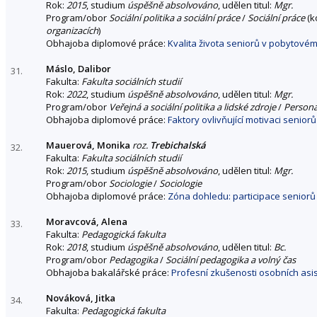
Rok:
2015
, studium
úspěšně absolvováno
, udělen titul:
Mgr.
Program/obor
Sociální politika a sociální práce
/
Sociální práce
(k
organizacích
)
Obhajoba diplomové práce:
Kvalita života seniorů v pobytovém
Máslo, Dalibor
31.
Fakulta:
Fakulta sociálních studií
Rok:
2022
, studium
úspěšně absolvováno
, udělen titul:
Mgr.
Program/obor
Veřejná a sociální politika a lidské zdroje
/
Personá
Obhajoba diplomové práce:
Faktory ovlivňující motivaci seniorů
Mauerová, Monika
roz.
Trebichalská
32.
Fakulta:
Fakulta sociálních studií
Rok:
2015
, studium
úspěšně absolvováno
, udělen titul:
Mgr.
Program/obor
Sociologie
/
Sociologie
Obhajoba diplomové práce:
Zóna dohledu: participace seniorů
Moravcová, Alena
33.
Fakulta:
Pedagogická fakulta
Rok:
2018
, studium
úspěšně absolvováno
, udělen titul:
Bc.
Program/obor
Pedagogika
/
Sociální pedagogika a volný čas
Obhajoba bakalářské práce:
Profesní zkušenosti osobních asis
Nováková, Jitka
34.
Fakulta:
Pedagogická fakulta