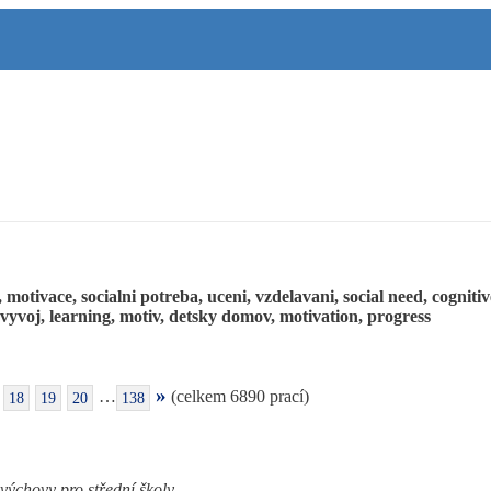
va):
 motivace, socialni potreba, uceni, vzdelavani, social need, cognit
 vyvoj, learning, motiv, detsky domov, motivation, progress
»
…
(celkem 6890 prací)
18
19
20
138
é výchovy pro střední školy