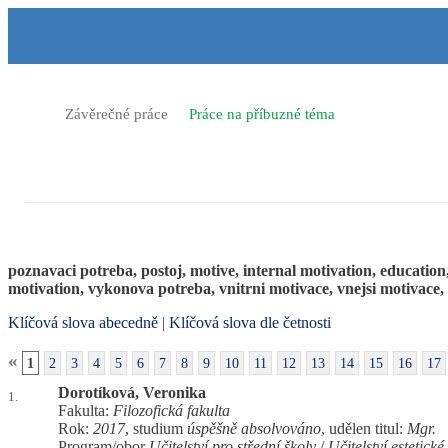
P
P
P
P
ř
ř
ř
ř
e
e
e
e
s
s
s
s
k
k
k
k
o
o
o
o
>
>
Závěrečné práce
Práce na příbuzné téma
č
č
č
č
i
i
i
i
Práce na příbuzné téma
t
t
t
t
n
n
n
n
a
a
a
a
h
h
o
p
o
l
b
a
Práce na příbuzné téma (mají shodná klíčová slo
r
a
s
t
n
v
a
i
poznavaci potreba, postoj, motive, internal motivation, education,
í
i
h
č
motivation, vykonova potreba, vnitrni motivace, vnejsi motivace,
l
č
k
i
k
u
Klíčová slova abecedně
|
Klíčová slova dle četnosti
š
u
t
«
1
2
3
4
5
6
7
8
9
10
11
12
13
14
15
16
17
u
Dorotíková, Veronika
1.
Fakulta:
Filozofická fakulta
Rok:
2017
, studium
úspěšně absolvováno
, udělen titul:
Mgr.
Program/obor
Učitelství pro střední školy
/
Učitelství estetick