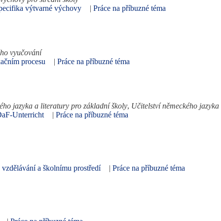
Specifika výtvarné výchovy
|
Práce na příbuzné téma
kého vyučování
kačním procesu
|
Práce na příbuzné téma
kého jazyka a literatury pro základní školy
,
Učitelství německého jazyka a
DaF-Unterricht
|
Práce na příbuzné téma
 vzdělávání a školnímu prostředí
|
Práce na příbuzné téma