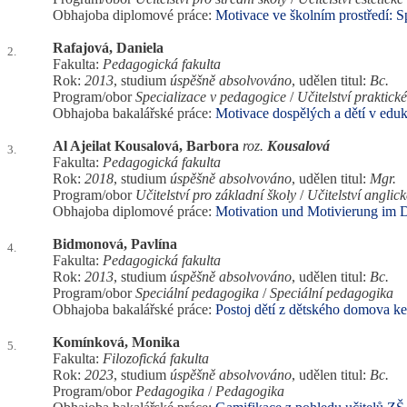
Obhajoba diplomové práce:
Motivace ve školním prostředí: 
Rafajová, Daniela
2.
Fakulta:
Pedagogická fakulta
Rok:
2013
, studium
úspěšně absolvováno
, udělen titul:
Bc.
Program/obor
Specializace v pedagogice
/
Učitelství praktic
Obhajoba bakalářské práce:
Motivace dospělých a dětí v edu
Al Ajeilat Kousalová, Barbora
roz.
Kousalová
3.
Fakulta:
Pedagogická fakulta
Rok:
2018
, studium
úspěšně absolvováno
, udělen titul:
Mgr.
Program/obor
Učitelství pro základní školy
/
Učitelství anglic
Obhajoba diplomové práce:
Motivation und Motivierung im 
Bidmonová, Pavlína
4.
Fakulta:
Pedagogická fakulta
Rok:
2013
, studium
úspěšně absolvováno
, udělen titul:
Bc.
Program/obor
Speciální pedagogika
/
Speciální pedagogika
Obhajoba bakalářské práce:
Postoj dětí z dětského domova ke
Komínková, Monika
5.
Fakulta:
Filozofická fakulta
Rok:
2023
, studium
úspěšně absolvováno
, udělen titul:
Bc.
Program/obor
Pedagogika
/
Pedagogika