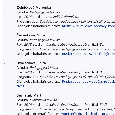
Zelníčková, Veronika
2.
Fakulta:
Pedagogická fakulta
Rok:
2014
, studium
neúspěšně ukončeno
Program/obor
Specializace v pedagogice
/
Lektorství cizího jazyk
Obhajoba bakalářské práce:
Ruské kulturní akce (výstavy, konc
Červinková, Nora
3.
Fakulta:
Pedagogická fakulta
Rok:
2013
, studium
úspěšně absolvováno
, udělen titul:
Bc.
Program/obor
Specializace v pedagogice
/
Lektorství cizího jazyk
Obhajoba bakalářské práce:
Ruská kultura ve světle českých mé
Dvořáčková, Edita
4.
Fakulta:
Pedagogická fakulta
Rok:
2013
, studium
úspěšně absolvováno
, udělen titul:
Bc.
Program/obor
Specializace v pedagogice
/
Lektorství cizího jazyk
Obhajoba bakalářské práce:
Ruské osobnosti v současné české k
téma
Bernátek, Martin
5.
Fakulta:
Filozofická fakulta
Rok:
2016
, studium
úspěšně absolvováno
, udělen titul:
Ph.D.
Program/obor
Obecná teorie a dějiny umění a kultury (čtyřleté)
Obhajoba disertační práce:
Promítání v divadlech před první s