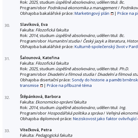
Rok:
2025
, studium
úspěšně absolvováno
, udělen titul:
Bc.
Program/obor
Podniková ekonomika a management
/
Podnikov
Obhajoba bakalářské práce:
Marketingový plán
|
Práce na p
Slavíková, Eva
30.
Fakulta:
Filozofická fakulta
Rok:
2014
, studium
úspěšně absolvováno
, udělen titul:
Bc.
Program/obor
Humanitní studia
/
Český jazyk a literatura
,
Histor
Obhajoba bakalářské práce:
Kulturně-společenský život v Par
Šalounová, Kateřina
31.
Fakulta:
Filozofická fakulta
Rok:
2025
, studium
úspěšně absolvováno
, udělen titul:
Ph.D.
Program/obor
Divadelní a filmová studia
/
Divadelní a filmová st
Obhajoba disertační práce:
Sondy do historie a paměti brněnské
transmise
|
Práce na příbuzné téma
Štěpánková, Barbora
32.
Fakulta:
Ekonomicko-správní fakulta
Rok:
2014
, studium
úspěšně absolvováno
, udělen titul:
Ing.
Program/obor
Hospodářská politika a správa
/
Veřejná ekonomik
Obhajoba diplomové práce:
Neziskovost jako faktor ovlivňují
Vítečková, Petra
33.
Fakulta:
Pedagogická fakulta