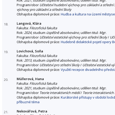
Rok:
2021
, studium
úspěšně absolvováno
, udělen titul:
Mgr.
Program/obor
Učitelství hudební výchovy pro základní a střední 
výchovy pro základní a střední školy
Obhajoba diplomové práce:
Hudba a kultura na území městyse
Langová, Klára
18.
Fakulta:
Filozofická fakulta
Rok:
2024
, studium
úspěšně absolvováno
, udělen titul:
Mgr.
Program/obor
Učitelství estetické výchovy pro střední školy
/
Uči
Obhajoba diplomové práce:
Hudebně didaktické pojetí opery B
Lovichová, Soňa
19.
Fakulta:
Filozofická fakulta
Rok:
2013
, studium
úspěšně absolvováno
, udělen titul:
Mgr.
Program/obor
Učitelství pro střední školy
/
Učitelství estetické v
Obhajoba diplomové práce:
Využití recepce divadelního předs
Müllerová, Hana
20.
Fakulta:
Filozofická fakulta
Rok:
2021
, studium
úspěšně absolvováno
, udělen titul:
Mgr.
Program/obor
Teorie interaktivních médií
/
Teorie interaktivních
Obhajoba diplomové práce:
Kurátorské přístupy v období loc
příbuzné téma
Nekovářová, Petra
21.