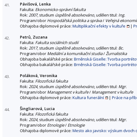
Pávišová, Lenka
41.
Fakulta:
Ekonomicko-správní fakulta
Rok:
2007
, studium
úspěšně absolvováno
, udělen titul:
Ing.
Program/obor
Hospodářská politika a správa
/
Veřejná ekonomi
Obhajoba diplomové práce:
Multiplikační efekty v kultuře
|
P
Petrů, Zuzana
42.
Fakulta:
Fakulta sociálních studií
Rok:
2017
, studium
úspěšně absolvováno
, udělen titul:
Bc.
Program/obor
Mediální a komunikační studia
/
Žurnalistika
Obhajoba bakalářské práce:
Brněnská Giselle: Tvorba portrét
Obhajoba bakalářské práce:
Brněnská Giselle: Tvorba portrét
Poláková, Veronika
43.
Fakulta:
Filozofická fakulta
Rok:
2024
, studium
úspěšně absolvováno
, udělen titul:
Mgr.
Program/obor
Management v kultuře
/
Management v kultuře
Obhajoba diplomové práce:
Kultura funerální
|
Práce na pří
Šingliarová, Lucia
44.
Fakulta:
Filozofická fakulta
Rok:
2024
, studium
úspěšně absolvováno
, udělen titul:
Mgr.
Program/obor
Etnologie
/
Etnologie
Obhajoba diplomové práce:
Mesto ako javisko: výskum dvoch d