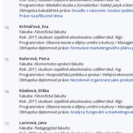
Program/obor
Mediální studia a žurnalistika
/
Italský jazyk a lite
Obhajoba bakalářské práce:
Divadlo s názorem: Soubor publici
Práce na příbuzné téma
Krčmářová, Eva
14.
Fakulta:
Filozofická fakulta
Rok:
2017
, studium
úspěšně absolvováno
, udělen titul:
Mgr.
Program/obor
Obecná teorie a dějiny umění a kultury
/
Managem
Obhajoba diplomové práce:
Formulace marketingového plánu p
Kučerová, Petra
15.
Fakulta:
Ekonomicko-správní fakulta
Rok:
2011
, studium
úspěšně absolvováno
, udělen titul:
Ing.
Program/obor
Hospodářská politika a správa
/
Veřejná ekonomik
Obhajoba diplomové práce:
Neziskové organizace jako poskytov
Kůstková, Eliška
16.
Fakulta:
Filozofická fakulta
Rok:
2017
, studium
úspěšně absolvováno
, udělen titul:
Mgr.
Program/obor
Obecná teorie a dějiny umění a kultury
/
Managem
Obhajoba diplomové práce:
Analýza fungování a marketingová 
Lacinová, Jana
17.
Fakulta:
Pedagogická fakulta