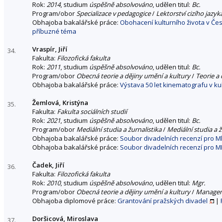
Rok:
2014
, studium
úspěšně absolvováno
, udělen titul:
Bc.
Program/obor
Specializace v pedagogice
/
Lektorství cizího jazyk
Obhajoba bakalářské práce:
Obohacení kulturního života v Česk
příbuzné téma
Vraspír, Jiří
34.
Fakulta:
Filozofická fakulta
Rok:
2011
, studium
úspěšně absolvováno
, udělen titul:
Bc.
Program/obor
Obecná teorie a dějiny umění a kultury
/
Teorie a 
Obhajoba bakalářské práce:
Výstava 50 let kinematografu v ku
Žemlová, Kristýna
35.
Fakulta:
Fakulta sociálních studií
Rok:
2021
, studium
úspěšně absolvováno
, udělen titul:
Bc.
Program/obor
Mediální studia a žurnalistika
/
Mediální studia a ž
Obhajoba bakalářské práce:
Soubor divadelních recenzí pro 
Obhajoba bakalářské práce:
Soubor divadelních recenzí pro 
Čadek, Jiří
36.
Fakulta:
Filozofická fakulta
Rok:
2010
, studium
úspěšně absolvováno
, udělen titul:
Mgr.
Program/obor
Obecná teorie a dějiny umění a kultury
/
Managem
Obhajoba diplomové práce:
Grantování pražských divadel
|
Doršicová, Miroslava
37.