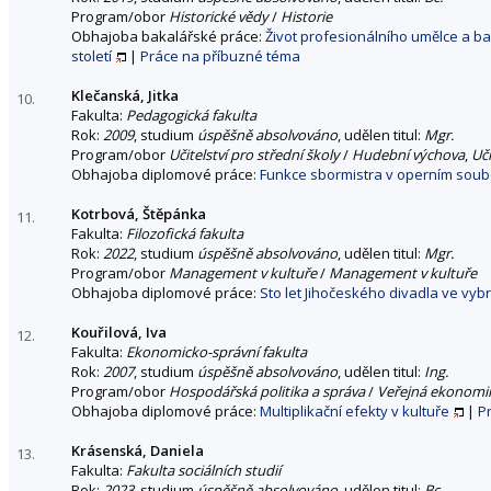
Program/obor
Historické vědy
/
Historie
Obhajoba bakalářské práce:
Život profesionálního umělce a ba
století
|
Práce na příbuzné téma
Klečanská, Jitka
10.
Fakulta:
Pedagogická fakulta
Rok:
2009
, studium
úspěšně absolvováno
, udělen titul:
Mgr.
Program/obor
Učitelství pro střední školy
/
Hudební výchova
,
Uči
Obhajoba diplomové práce:
Funkce sbormistra v operním soub
Kotrbová, Štěpánka
11.
Fakulta:
Filozofická fakulta
Rok:
2022
, studium
úspěšně absolvováno
, udělen titul:
Mgr.
Program/obor
Management v kultuře
/
Management v kultuře
Obhajoba diplomové práce:
Sto let Jihočeského divadla ve vyb
Kouřilová, Iva
12.
Fakulta:
Ekonomicko-správní fakulta
Rok:
2007
, studium
úspěšně absolvováno
, udělen titul:
Ing.
Program/obor
Hospodářská politika a správa
/
Veřejná ekonomi
Obhajoba diplomové práce:
Multiplikační efekty v kultuře
|
P
Krásenská, Daniela
13.
Fakulta:
Fakulta sociálních studií
Rok:
2023
, studium
úspěšně absolvováno
, udělen titul:
Bc.