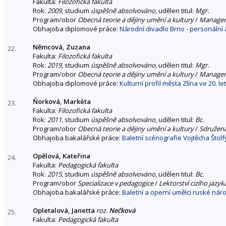
Fakulta:
Filozofická fakulta
Rok:
2009
, studium
úspěšně absolvováno
, udělen titul:
Mgr.
Program/obor
Obecná teorie a dějiny umění a kultury
/
Managem
Obhajoba diplomové práce:
Národní divadlo Brno - personáln
Němcová, Zuzana
22.
Fakulta:
Filozofická fakulta
Rok:
2019
, studium
úspěšně absolvováno
, udělen titul:
Mgr.
Program/obor
Obecná teorie a dějiny umění a kultury
/
Managem
Obhajoba diplomové práce:
Kulturní profil města Zlína ve 20. let
Ňorková, Markéta
23.
Fakulta:
Filozofická fakulta
Rok:
2011
, studium
úspěšně absolvováno
, udělen titul:
Bc.
Program/obor
Obecná teorie a dějiny umění a kultury
/
Sdružen
Obhajoba bakalářské práce:
Baletní scénografie Vojtěcha Štolf
Opělová, Kateřina
24.
Fakulta:
Pedagogická fakulta
Rok:
2015
, studium
úspěšně absolvováno
, udělen titul:
Bc.
Program/obor
Specializace v pedagogice
/
Lektorství cizího jazyk
Obhajoba bakalářské práce:
Baletní a operní umělci ruské nár
Opletalová, Janetta
roz.
Nečková
25.
Fakulta:
Pedagogická fakulta