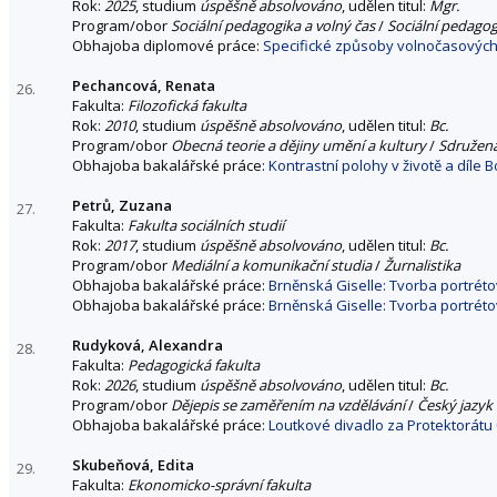
Rok:
2025
, studium
úspěšně absolvováno
, udělen titul:
Mgr.
Program/obor
Sociální pedagogika a volný čas
/
Sociální pedagog
Obhajoba diplomové práce:
Specifické způsoby volnočasových a
Pechancová, Renata
26.
Fakulta:
Filozofická fakulta
Rok:
2010
, studium
úspěšně absolvováno
, udělen titul:
Bc.
Program/obor
Obecná teorie a dějiny umění a kultury
/
Sdružen
Obhajoba bakalářské práce:
Kontrastní polohy v životě a díle
Petrů, Zuzana
27.
Fakulta:
Fakulta sociálních studií
Rok:
2017
, studium
úspěšně absolvováno
, udělen titul:
Bc.
Program/obor
Mediální a komunikační studia
/
Žurnalistika
Obhajoba bakalářské práce:
Brněnská Giselle: Tvorba portrét
Obhajoba bakalářské práce:
Brněnská Giselle: Tvorba portrét
Rudyková, Alexandra
28.
Fakulta:
Pedagogická fakulta
Rok:
2026
, studium
úspěšně absolvováno
, udělen titul:
Bc.
Program/obor
Dějepis se zaměřením na vzdělávání
/
Český jazyk 
Obhajoba bakalářské práce:
Loutkové divadlo za Protektorát
Skubeňová, Edita
29.
Fakulta:
Ekonomicko-správní fakulta