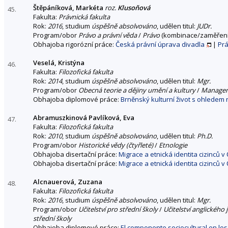
Štěpáníková, Markéta
roz.
Klusoňová
45.
Fakulta:
Právnická fakulta
Rok:
2016
, studium
úspěšně absolvováno
, udělen titul:
JUDr.
Program/obor
Právo a právní věda
/
Právo
(kombinace/zaměřen
Obhajoba rigorózní práce:
Česká právní úprava divadla
|
Prá
Veselá, Kristýna
46.
Fakulta:
Filozofická fakulta
Rok:
2014
, studium
úspěšně absolvováno
, udělen titul:
Mgr.
Program/obor
Obecná teorie a dějiny umění a kultury
/
Managem
Obhajoba diplomové práce:
Brněnský kulturní život s ohledem
Abramuszkinová Pavlíková, Eva
47.
Fakulta:
Filozofická fakulta
Rok:
2010
, studium
úspěšně absolvováno
, udělen titul:
Ph.D.
Program/obor
Historické vědy (čtyřleté)
/
Etnologie
Obhajoba disertační práce:
Migrace a etnická identita cizinců v
Obhajoba disertační práce:
Migrace a etnická identita cizinců v
Alcnauerová, Zuzana
48.
Fakulta:
Filozofická fakulta
Rok:
2016
, studium
úspěšně absolvováno
, udělen titul:
Mgr.
Program/obor
Učitelství pro střední školy
/
Učitelství anglického 
střední školy
Obhajoba diplomové práce:
El componente sociocultural en los