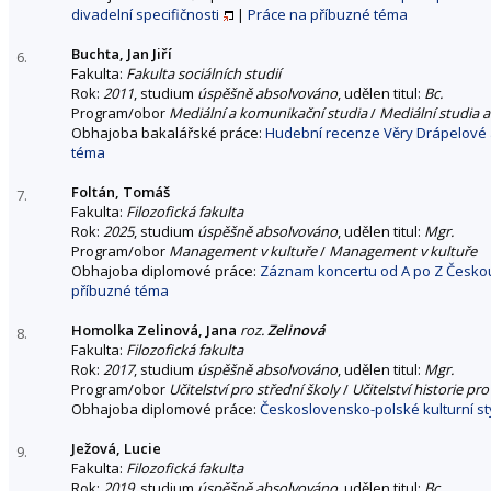
divadelní specifičnosti
|
Práce na příbuzné téma
Buchta, Jan Jiří
6.
Fakulta:
Fakulta sociálních studií
Rok:
2011
, studium
úspěšně absolvováno
, udělen titul:
Bc.
Program/obor
Mediální a komunikační studia
/
Mediální studia a
Obhajoba bakalářské práce:
Hudební recenze Věry Drápelové 
téma
Foltán, Tomáš
7.
Fakulta:
Filozofická fakulta
Rok:
2025
, studium
úspěšně absolvováno
, udělen titul:
Mgr.
Program/obor
Management v kultuře
/
Management v kultuře
Obhajoba diplomové práce:
Záznam koncertu od A po Z Českou
příbuzné téma
Homolka Zelinová, Jana
roz.
Zelinová
8.
Fakulta:
Filozofická fakulta
Rok:
2017
, studium
úspěšně absolvováno
, udělen titul:
Mgr.
Program/obor
Učitelství pro střední školy
/
Učitelství historie pro
Obhajoba diplomové práce:
Československo-polské kulturní st
Ježová, Lucie
9.
Fakulta:
Filozofická fakulta
Rok:
2019
, studium
úspěšně absolvováno
, udělen titul:
Bc.