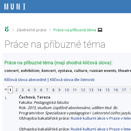
P
P
P
P
ř
ř
ř
ř
e
e
e
e
s
s
s
s
k
k
k
k
o
o
o
o
>
>
Závěrečné práce
Práce na příbuzné téma
č
č
č
č
i
i
i
i
Práce na příbuzné téma
t
t
t
t
n
n
n
n
a
a
a
a
h
h
o
p
Práce na příbuzné téma (mají shodná klíčová slova):
o
l
b
a
concert, exhibition, koncert, vystava, culture, russian events, theatre
r
a
s
t
n
v
a
i
Klíčová slova abecedně
|
Klíčová slova dle četnosti
í
i
h
č
l
č
k
«
1
2
3
4
5
6
7
8
9
10
11
12
13
14
15
16
17
i
k
u
Čechová, Tereza
š
u
1.
Fakulta:
Pedagogická fakulta
t
Rok:
2015
, studium
úspěšně absolvováno
, udělen titul:
Bc.
u
Program/obor
Specializace v pedagogice
/
Lektorství cizího jazyk
Obhajoba bakalářské práce:
Ruské kulturní akce v Praze v let
Obhajoba bakalářské práce:
Ruské kulturní akce v Praze v let