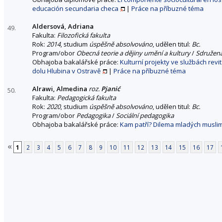
educación secundaria checa
|
Práce na příbuzné téma
Aldersová, Adriana
49.
Fakulta:
Filozofická fakulta
Rok:
2014
, studium
úspěšně absolvováno
, udělen titul:
Bc.
Program/obor
Obecná teorie a dějiny umění a kultury
/
Sdružen
Obhajoba bakalářské práce:
Kulturní projekty ve službách revit
dolu Hlubina v Ostravě
|
Práce na příbuzné téma
Alrawi, Almedina
roz.
Pjanić
50.
Fakulta:
Pedagogická fakulta
Rok:
2020
, studium
úspěšně absolvováno
, udělen titul:
Bc.
Program/obor
Pedagogika
/
Sociální pedagogika
Obhajoba bakalářské práce:
Kam patří? Dilema mladých muslimů
«
1
2
3
4
5
6
7
8
9
10
11
12
13
14
15
16
17