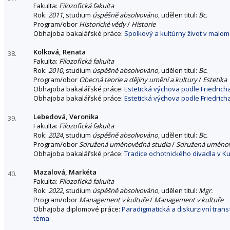
Fakulta:
Filozofická fakulta
Rok:
2011
, studium
úspěšně absolvováno
, udělen titul:
Bc.
Program/obor
Historické vědy
/
Historie
Obhajoba bakalářské práce:
Spolkový a kultúrny život v mal
Kolková, Renata
38.
Fakulta:
Filozofická fakulta
Rok:
2010
, studium
úspěšně absolvováno
, udělen titul:
Bc.
Program/obor
Obecná teorie a dějiny umění a kultury
/
Estetika
Obhajoba bakalářské práce:
Estetická výchova podle Friedricha
Obhajoba bakalářské práce:
Estetická výchova podle Friedricha
Lebedová, Veronika
39.
Fakulta:
Filozofická fakulta
Rok:
2024
, studium
úspěšně absolvováno
, udělen titul:
Bc.
Program/obor
Sdružená uměnovědná studia
/
Sdružená uměnov
Obhajoba bakalářské práce:
Tradice ochotnického divadla v K
Mazalová, Markéta
40.
Fakulta:
Filozofická fakulta
Rok:
2022
, studium
úspěšně absolvováno
, udělen titul:
Mgr.
Program/obor
Management v kultuře
/
Management v kultuře
Obhajoba diplomové práce:
Paradigmatická a diskurzivní trans
téma