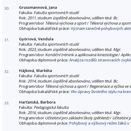
Grussmannová, Jana
30.
Fakulta:
Fakulta sportovních studií
Rok:
2011
, studium
úspěšně absolvováno
, udělen titul:
Bc.
Program/obor
Tělesná výchova a sport
/
Tělesná výchova a sport
Obhajoba bakalářské práce:
Význam tanečně pohybových aktivi
Györiová, Vendula
31.
Fakulta:
Fakulta sportovních studií
Rok:
2023
, studium
úspěšně absolvováno
, udělen titul:
Mgr.
Program/obor
Kondiční trénink a aplikovaná kineziologie
/
Aplik
Obhajoba diplomové práce:
Analýza rozdílů stravovacích zvyklo
Hájková, Markéta
32.
Fakulta:
Fakulta sportovních studií
Rok:
2014
, studium
úspěšně absolvováno
, udělen titul:
Bc.
Program/obor
Tělesná výchova a sport
/
Regenerace a výživa ve 
Obhajoba bakalářské práce:
Vliv úpravy životního stylu na krev
Harťanská, Barbora
33.
Fakulta:
Pedagogická fakulta
Rok:
2016
, studium
úspěšně absolvováno
, udělen titul:
Mgr.
Program/obor
Učitelství pro základní školy (pětileté)
/
Učitelství 
Obhajoba diplomové práce:
Pohybový a výživový režim žáků v 1