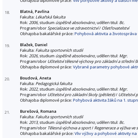
Obhajoba diplomové práce:
Vliv pohybové aktivity a dalších m
Blatná, Pavlína
18.
Fakulta:
Lékařská fakulta
Rok:
2006
, studium
úspěšně absolvováno
, udělen titul:
Bc.
Program/obor
Specializace ve zdravotnictví
/
Ošetřovatelství
Obhajoba bakalářské práce:
Pohybová aktivita a životospráva
Blažek, Daniel
19.
Fakulta:
Fakulta sportovních studií
Rok:
2026
, studium
úspěšně absolvováno
, udělen titul:
Mgr.
Program/obor
Učitelství tělesné výchovy pro základní a střední š
Obhajoba diplomové práce:
Vybrané parametry pohybové aktiv
Boudová, Aneta
20.
Fakulta:
Pedagogická fakulta
Rok:
2022
, studium
úspěšně absolvováno
, udělen titul:
Mgr.
Program/obor
Učitelství pro základní školy (pětileté)
/
Učitelství 
Obhajoba diplomové práce:
Pohybová aktivita žáků na 1. stup
Burešová, Romana
21.
Fakulta:
Fakulta sportovních studií
Rok:
2013
, studium
úspěšně absolvováno
, udělen titul:
Bc.
Program/obor
Tělesná výchova a sport
/
Regenerace a výživa ve 
Obhajoba bakalářské práce:
Vliv výživy a pohybové aktivity na 