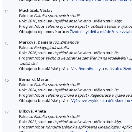
Macháček, Václav
14.
Fakulta:
Fakulta sportovních studií
Rok:
2016
, studium
úspěšně absolvováno
, udělen titul:
Mgr.
Program/obor
Tělesná výchova a sport
/
Učitelství tělesné výcho
Obhajoba diplomové práce:
Životní styl dětí a mládeže ve vzta
Marcová, Daniela
roz.
Zimanová
15.
Fakulta:
Pedagogická fakulta
Rok:
2026
, studium
úspěšně absolvováno
, udělen titul:
Bc.
Program/obor
Výchova ke zdraví se zaměřením na vzdělávání
/
S
vzdělávání
Obhajoba bakalářské práce:
Vliv životního stylu na kvalitu ži
Bernard, Martin
16.
Fakulta:
Fakulta sportovních studií
Rok:
2024
, studium
úspěšně absolvováno
, udělen titul:
Bc.
Program/obor
Tělesná výchova a sport
/
Regenerace a výživa ve 
Obhajoba bakalářské práce:
Výživové zvyklosti u dětí školního
Bílková, Aneta
17.
Fakulta:
Fakulta sportovních studií
Rok:
2023
, studium
úspěšně absolvováno
, udělen titul:
Mgr.
Program/obor
Kondiční trénink a aplikovaná kineziologie
/
Aplik