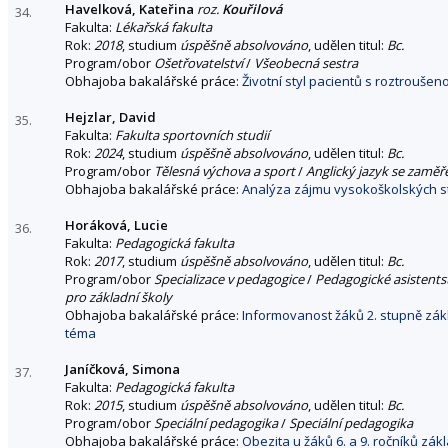
Havelková, Kateřina
roz.
Kouřilová
34.
Fakulta:
Lékařská fakulta
Rok:
2018
, studium
úspěšně absolvováno
, udělen titul:
Bc.
Program/obor
Ošetřovatelství
/
Všeobecná sestra
Obhajoba bakalářské práce:
Životní styl pacientů s roztrouše
Hejzlar, David
35.
Fakulta:
Fakulta sportovních studií
Rok:
2024
, studium
úspěšně absolvováno
, udělen titul:
Bc.
Program/obor
Tělesná výchova a sport
/
Anglický jazyk se zaměř
Obhajoba bakalářské práce:
Analýza zájmu vysokoškolských s
Horáková, Lucie
36.
Fakulta:
Pedagogická fakulta
Rok:
2017
, studium
úspěšně absolvováno
, udělen titul:
Bc.
Program/obor
Specializace v pedagogice
/
Pedagogické asistentst
pro základní školy
Obhajoba bakalářské práce:
Informovanost žáků 2. stupně zák
téma
Janíčková, Simona
37.
Fakulta:
Pedagogická fakulta
Rok:
2015
, studium
úspěšně absolvováno
, udělen titul:
Bc.
Program/obor
Speciální pedagogika
/
Speciální pedagogika
Obhajoba bakalářské práce:
Obezita u žáků 6. a 9. ročníků zák