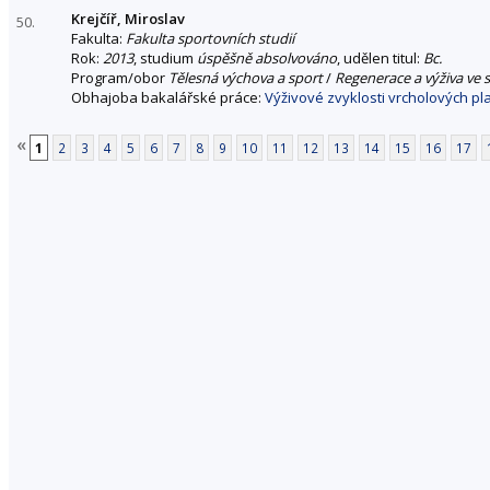
Krejčíř, Miroslav
50.
Fakulta:
Fakulta sportovních studií
Rok:
2013
, studium
úspěšně absolvováno
, udělen titul:
Bc.
Program/obor
Tělesná výchova a sport
/
Regenerace a výživa ve 
Obhajoba bakalářské práce:
Výživové zvyklosti vrcholových pla
«
1
2
3
4
5
6
7
8
9
10
11
12
13
14
15
16
17