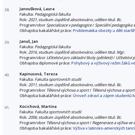
Janoušková, Laura
38.
Fakulta:
Pedagogická fakulta
Rok:
2021
, studium
úspěšně absolvováno
, udělen titul:
Bc.
Program/obor
Specializace v pedagogice
/
Speciální pedagogika 
Obhajoba bakalářské práce:
Problematika obezity u dětí starš
Januš, Jan
39.
Fakulta:
Pedagogická fakulta
Rok:
2016
, studium
úspěšně absolvováno
, udělen titul:
Mgr.
Program/obor
Učitelství pro základní školy (pětileté)
/
Učitelství 
Obhajoba diplomové práce:
Pohybový a výživový režim žáků ve
Kapinusová, Tereza
40.
Fakulta:
Fakulta sportovních studií
Rok:
2011
, studium
úspěšně absolvováno
, udělen titul:
Bc.
Program/obor
Tělesná výchova a sport
/
Tělesná výchova a sport
Obhajoba bakalářské práce:
Úroveň zdraví a zájem studentů M
Kocichová, Martina
41.
Fakulta:
Fakulta sportovních studií
Rok:
2006
, studium
úspěšně absolvováno
, udělen titul:
Bc.
Program/obor
Tělesná výchova a sport
/
Regenerace a výživa ve 
Obhajoba bakalářské práce:
Výživa v latinsko-amerických tanc