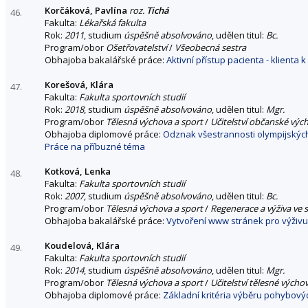
Korčáková, Pavlína
roz.
Tichá
46.
Fakulta:
Lékařská fakulta
Rok:
2011
, studium
úspěšně absolvováno
, udělen titul:
Bc.
Program/obor
Ošetřovatelství
/
Všeobecná sestra
Obhajoba bakalářské práce:
Aktivní přístup pacienta - klienta 
Korešová, Klára
47.
Fakulta:
Fakulta sportovních studií
Rok:
2018
, studium
úspěšně absolvováno
, udělen titul:
Mgr.
Program/obor
Tělesná výchova a sport
/
Učitelství občanské výc
Obhajoba diplomové práce:
Odznak všestrannosti olympijských
Práce na příbuzné téma
Kotková, Lenka
48.
Fakulta:
Fakulta sportovních studií
Rok:
2007
, studium
úspěšně absolvováno
, udělen titul:
Bc.
Program/obor
Tělesná výchova a sport
/
Regenerace a výživa ve 
Obhajoba bakalářské práce:
Vytvoření www stránek pro výživu 
Koudelová, Klára
49.
Fakulta:
Fakulta sportovních studií
Rok:
2014
, studium
úspěšně absolvováno
, udělen titul:
Mgr.
Program/obor
Tělesná výchova a sport
/
Učitelství tělesné výcho
Obhajoba diplomové práce:
Základní kritéria výběru pohybový