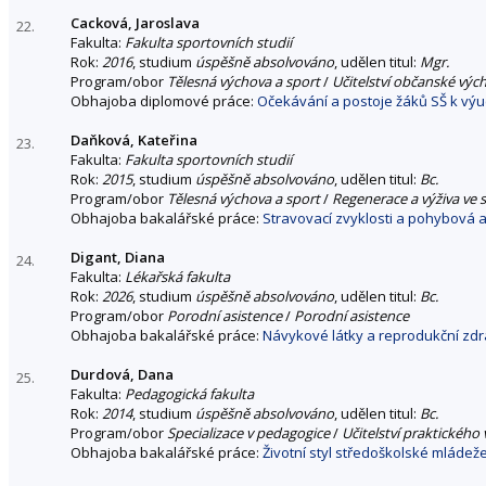
Cacková, Jaroslava
22.
Fakulta:
Fakulta sportovních studií
Rok:
2016
, studium
úspěšně absolvováno
, udělen titul:
Mgr.
Program/obor
Tělesná výchova a sport
/
Učitelství občanské výc
Obhajoba diplomové práce:
Očekávání a postoje žáků SŠ k výu
Daňková, Kateřina
23.
Fakulta:
Fakulta sportovních studií
Rok:
2015
, studium
úspěšně absolvováno
, udělen titul:
Bc.
Program/obor
Tělesná výchova a sport
/
Regenerace a výživa ve 
Obhajoba bakalářské práce:
Stravovací zvyklosti a pohybová 
Digant, Diana
24.
Fakulta:
Lékařská fakulta
Rok:
2026
, studium
úspěšně absolvováno
, udělen titul:
Bc.
Program/obor
Porodní asistence
/
Porodní asistence
Obhajoba bakalářské práce:
Návykové látky a reprodukční zdr
Durdová, Dana
25.
Fakulta:
Pedagogická fakulta
Rok:
2014
, studium
úspěšně absolvováno
, udělen titul:
Bc.
Program/obor
Specializace v pedagogice
/
Učitelství praktického
Obhajoba bakalářské práce:
Životní styl středoškolské mládež