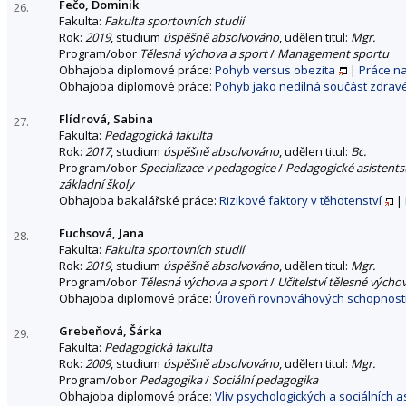
Fečo, Dominik
26.
Fakulta:
Fakulta sportovních studií
Rok:
2019
, studium
úspěšně absolvováno
, udělen titul:
Mgr.
Program/obor
Tělesná výchova a sport
/
Management sportu
Obhajoba diplomové práce:
Pohyb versus obezita
|
Práce n
Obhajoba diplomové práce:
Pohyb jako nedílná součást zdravéh
Flídrová, Sabina
27.
Fakulta:
Pedagogická fakulta
Rok:
2017
, studium
úspěšně absolvováno
, udělen titul:
Bc.
Program/obor
Specializace v pedagogice
/
Pedagogické asistents
základní školy
Obhajoba bakalářské práce:
Rizikové faktory v těhotenství
|
Fuchsová, Jana
28.
Fakulta:
Fakulta sportovních studií
Rok:
2019
, studium
úspěšně absolvováno
, udělen titul:
Mgr.
Program/obor
Tělesná výchova a sport
/
Učitelství tělesné výcho
Obhajoba diplomové práce:
Úroveň rovnováhových schopností
Grebeňová, Šárka
29.
Fakulta:
Pedagogická fakulta
Rok:
2009
, studium
úspěšně absolvováno
, udělen titul:
Mgr.
Program/obor
Pedagogika
/
Sociální pedagogika
Obhajoba diplomové práce:
Vliv psychologických a sociálních 