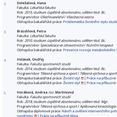
Doležalová, Hana
2.
Fakulta:
Lékařská fakulta
Rok:
2015
, studium
úspěšně absolvováno
, udělen titul:
Bc.
Program/obor
Ošetřovatelství
/
Všeobecná sestra
Obhajoba bakalářské práce:
Problematika životního stylu stu
Brázdilová, Petra
3.
Fakulta:
Lékařská fakulta
Rok:
2010
, studium
úspěšně absolvováno
, udělen titul:
Bc.
Program/obor
Specializace ve zdravotnictví
/
Nutriční terapeut
Obhajoba bakalářské práce:
Prevence rozvoje metabolického 
Holásek, Ondřej
4.
Fakulta:
Fakulta sportovních studií
Rok:
2014
, studium
úspěšně absolvováno
, udělen titul:
Bc.
Program/obor
Tělesná výchova a sport
/
Tělesná výchova a sport
Obhajoba bakalářské práce:
Životní styl
|
Práce na příbuzné
Obhajoba bakalářské práce:
Životní styl
|
Práce na příbuzné
Horáková, Andrea
roz.
Martincová
5.
Fakulta:
Fakulta sportovních studií
Rok:
2018
, studium
úspěšně absolvováno
, udělen titul:
Mgr.
Program/obor
Tělesná výchova a sport
/
Aplikovaná kineziologie
Obhajoba diplomové práce:
Návrh a ověření intervenčního po
syndromu
|
Práce na příbuzné téma