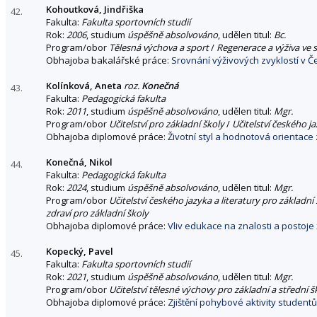
Kohoutková, Jindřiška
42.
Fakulta:
Fakulta sportovních studií
Rok:
2006
, studium
úspěšně absolvováno
, udělen titul:
Bc.
Program/obor
Tělesná výchova a sport
/
Regenerace a výživa ve 
Obhajoba bakalářské práce:
Srovnání výživových zvyklostí v Č
Kolínková, Aneta
roz.
Konečná
43.
Fakulta:
Pedagogická fakulta
Rok:
2011
, studium
úspěšně absolvováno
, udělen titul:
Mgr.
Program/obor
Učitelství pro základní školy
/
Učitelství českého ja
Obhajoba diplomové práce:
Životní styl a hodnotová orientace
Konečná, Nikol
44.
Fakulta:
Pedagogická fakulta
Rok:
2024
, studium
úspěšně absolvováno
, udělen titul:
Mgr.
Program/obor
Učitelství českého jazyka a literatury pro základní
zdraví pro základní školy
Obhajoba diplomové práce:
Vliv edukace na znalosti a postoje 
Kopecký, Pavel
45.
Fakulta:
Fakulta sportovních studií
Rok:
2021
, studium
úspěšně absolvováno
, udělen titul:
Mgr.
Program/obor
Učitelství tělesné výchovy pro základní a střední š
Obhajoba diplomové práce:
Zjištění pohybové aktivity studen