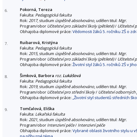
Pokorná, Tereza
6.
Fakulta:
Pedagogická fakulta
Rok:
2017
, studium
úspěšně absolvováno
, udělen titul:
Mgr.
Program/obor
Učitelství pro základní školy (pětileté)
/
Učitelství 
Obhajoba diplomové práce:
Vědomosti žáků 5. ročníku ZŠ o zdr
Ruibarová, Kristýna
7.
Fakulta:
Pedagogická fakulta
Rok:
2015
, studium
úspěšně absolvováno
, udělen titul:
Mgr.
Program/obor
Učitelství pro základní školy (pětileté)
/
Učitelství 
Obhajoba diplomové práce:
Životní styl žáků 5. ročníků ZŠ v J
Šimková, Barbora
roz.
Lukášová
8.
Fakulta:
Pedagogická fakulta
Rok:
2019
, studium
úspěšně absolvováno
, udělen titul:
Mgr.
Program/obor
Učitelství pro střední školy
/
Učitelství odborných
Obhajoba diplomové práce:
„Životní styl studentů středních šk
Tomčalová, Eliška
9.
Fakulta:
Lékařská fakulta
Rok:
2021
, studium
úspěšně absolvováno
, udělen titul:
Mgr.
Program/obor
Intenzivní péče
/
Intenzivní péče
Obhajoba diplomové práce:
Vybrané oblasti životního stylu u 
na příbuzné téma