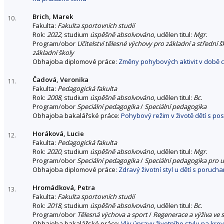
Brich, Marek
10.
Fakulta:
Fakulta sportovních studií
Rok:
2022
, studium
úspěšně absolvováno
, udělen titul:
Mgr.
Program/obor
Učitelství tělesné výchovy pro základní a střední š
základní školy
Obhajoba diplomové práce:
Změny pohybových aktivit v době 
Čadová, Veronika
11.
Fakulta:
Pedagogická fakulta
Rok:
2008
, studium
úspěšně absolvováno
, udělen titul:
Bc.
Program/obor
Speciální pedagogika
/
Speciální pedagogika
Obhajoba bakalářské práce:
Pohybový režim v životě dětí s p
Horáková, Lucie
12.
Fakulta:
Pedagogická fakulta
Rok:
2020
, studium
úspěšně absolvováno
, udělen titul:
Mgr.
Program/obor
Speciální pedagogika
/
Speciální pedagogika pro u
Obhajoba diplomové práce:
Zdravý životní styl u dětí s poruch
Hromádková, Petra
13.
Fakulta:
Fakulta sportovních studií
Rok:
2018
, studium
úspěšně absolvováno
, udělen titul:
Bc.
Program/obor
Tělesná výchova a sport
/
Regenerace a výživa ve 
Obhajoba bakalářské práce:
Vliv úpravy životního stylu na krev