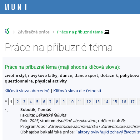
P
P
P
P
ř
ř
ř
ř
e
e
e
e
s
s
s
s
k
k
k
k
o
o
o
o
>
>
Závěrečné práce
Práce na příbuzné téma
č
č
č
č
i
i
i
i
Práce na příbuzné téma
t
t
t
t
n
n
n
n
a
a
a
a
h
h
o
p
Práce na příbuzné téma (mají shodná klíčová slova):
o
l
b
a
zivotni styl, navykove latky, dance, dance sport, dotaznik, pohybova a
r
a
s
t
questionnaire, physical activity
n
v
a
i
í
i
h
č
Klíčová slova abecedně
|
Klíčová slova dle četnosti
l
č
k
i
k
u
«
1
2
3
4
5
6
7
8
9
10
11
12
13
14
15
16
17
š
u
Sobotík, Tomáš
t
1.
Fakulta:
Lékařská fakulta
u
Rok:
2025
, studium
úspěšně absolvováno
, udělen titul:
Bc.
Program/obor
Zdravotnické záchranářství
/
Zdravotnické záchran
Obhajoba bakalářské práce:
Faktory ovlivňující zdravý životní s