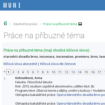
P
P
P
P
ř
ř
ř
ř
e
e
e
e
s
s
s
s
k
k
k
k
o
o
o
o
>
>
Závěrečné práce
Práce na příbuzné téma
č
č
č
č
i
i
i
i
Práce na příbuzné téma
t
t
t
t
n
n
n
n
a
a
a
a
h
h
o
p
Práce na příbuzné téma (mají shodná klíčová slova):
o
l
b
a
n\arodn\i divadlo brno, inscenace, inscenation, premiere, brno, le
r
a
s
t
n
v
a
i
Klíčová slova abecedně
|
Klíčová slova dle četnosti
í
i
h
č
l
č
k
«
1
2
3
4
5
6
7
8
9
10
11
12
13
14
15
16
17
i
k
u
Kohoutková, Anna
š
u
1.
Fakulta:
Filozofická fakulta
t
Rok:
2015
, studium
úspěšně absolvováno
, udělen titul:
Bc.
u
Program/obor
Obecná teorie a dějiny umění a kultury
/
Hudební
Obhajoba bakalářské práce:
Opera Národního divadla Brno po
Obhajoba bakalářské práce:
Opera Národního divadla Brno po