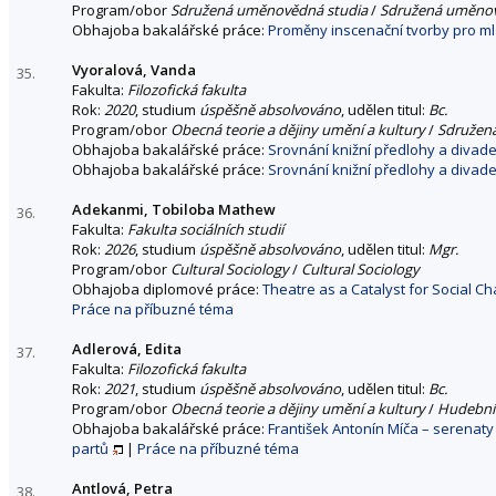
Program/obor
Sdružená uměnovědná studia
/
Sdružená uměnov
Obhajoba bakalářské práce:
Proměny inscenační tvorby pro ml
Vyoralová, Vanda
35.
Fakulta:
Filozofická fakulta
Rok:
2020
, studium
úspěšně absolvováno
, udělen titul:
Bc.
Program/obor
Obecná teorie a dějiny umění a kultury
/
Sdružen
Obhajoba bakalářské práce:
Srovnání knižní předlohy a divade
Obhajoba bakalářské práce:
Srovnání knižní předlohy a divade
Adekanmi, Tobiloba Mathew
36.
Fakulta:
Fakulta sociálních studií
Rok:
2026
, studium
úspěšně absolvováno
, udělen titul:
Mgr.
Program/obor
Cultural Sociology
/
Cultural Sociology
Obhajoba diplomové práce:
Theatre as a Catalyst for Social 
Práce na příbuzné téma
Adlerová, Edita
37.
Fakulta:
Filozofická fakulta
Rok:
2021
, studium
úspěšně absolvováno
, udělen titul:
Bc.
Program/obor
Obecná teorie a dějiny umění a kultury
/
Hudební
Obhajoba bakalářské práce:
František Antonín Míča – serenat
partů
|
Práce na příbuzné téma
Antlová, Petra
38.