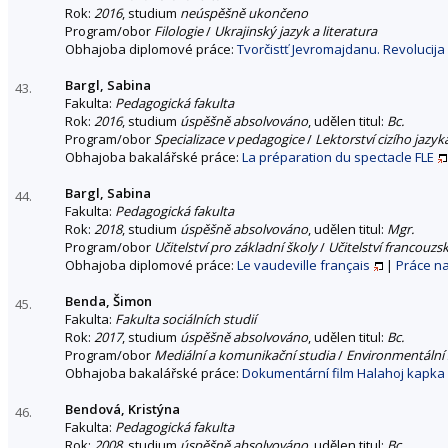
Rok:
2016
, studium
neúspěšně ukončeno
Program/obor
Filologie
/
Ukrajinský jazyk a literatura
Obhajoba diplomové práce:
Tvorčistť Jevromajdanu. Revolucija
Bargl, Sabina
43.
Fakulta:
Pedagogická fakulta
Rok:
2016
, studium
úspěšně absolvováno
, udělen titul:
Bc.
Program/obor
Specializace v pedagogice
/
Lektorství cizího jazyk
Obhajoba bakalářské práce:
La préparation du spectacle FLE
Bargl, Sabina
44.
Fakulta:
Pedagogická fakulta
Rok:
2018
, studium
úspěšně absolvováno
, udělen titul:
Mgr.
Program/obor
Učitelství pro základní školy
/
Učitelství francouzs
Obhajoba diplomové práce:
Le vaudeville français
|
Práce n
Benda, Šimon
45.
Fakulta:
Fakulta sociálních studií
Rok:
2017
, studium
úspěšně absolvováno
, udělen titul:
Bc.
Program/obor
Mediální a komunikační studia
/
Environmentální 
Obhajoba bakalářské práce:
Dokumentární film Halahoj kapka 
Bendová, Kristýna
46.
Fakulta:
Pedagogická fakulta
Rok:
2008
, studium
úspěšně absolvováno
, udělen titul:
Bc.