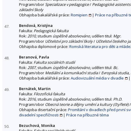
Program/obor
Specializace v pedagogice
/
Pedagogické asistentst
základní školy
Obhajoba bakalářské práce:
Romipien
|
Práce na příbuzné 
Bendová, Kristýna
47.
Fakulta:
Pedagogická fakulta
Rok:
2010
, studium
úspěšně absolvováno
, udělen titul:
Mgr.
Program/obor
Učitelství pro základní školy
/
Učitelství českého ja
Obhajoba diplomové práce:
Romská literatura pro děti a mládež
Beranová, Pavla
48.
Fakulta:
Fakulta sociálních studií
Rok:
2007
, studium
úspěšně absolvováno
, udělen titul:
Bc.
Program/obor
Mediální a komunikační studia
/
Evropská studia
,
Obhajoba bakalářské práce:
Audiovizuální média v divadle
Bernátek, Martin
49.
Fakulta:
Filozofická fakulta
Rok:
2016
, studium
úspěšně absolvováno
, udělen titul:
Ph.D.
Program/obor
Obecná teorie a dějiny umění a kultury (čtyřleté)
Obhajoba disertační práce:
Promítání v divadlech před první s
divadelní specifičnosti
|
Práce na příbuzné téma
Bezuchová, Monika
50.
Fakulta:
Fakulta sociálních studií