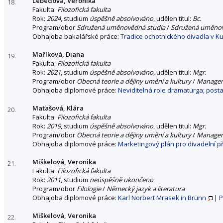
Lebedová, Veronika
18.
Fakulta:
Filozofická fakulta
Rok:
2024
, studium
úspěšně absolvováno
, udělen titul:
Bc.
Program/obor
Sdružená uměnovědná studia
/
Sdružená uměnov
Obhajoba bakalářské práce:
Tradice ochotnického divadla v K
Maříková, Diana
19.
Fakulta:
Filozofická fakulta
Rok:
2021
, studium
úspěšně absolvováno
, udělen titul:
Mgr.
Program/obor
Obecná teorie a dějiny umění a kultury
/
Managem
Obhajoba diplomové práce:
Neviditelná role dramaturga; post
Maťašová, Klára
20.
Fakulta:
Filozofická fakulta
Rok:
2019
, studium
úspěšně absolvováno
, udělen titul:
Mgr.
Program/obor
Obecná teorie a dějiny umění a kultury
/
Managem
Obhajoba diplomové práce:
Marketingový plán pro divadelní p
Miškelová, Veronika
21.
Fakulta:
Filozofická fakulta
Rok:
2011
, studium
neúspěšně ukončeno
Program/obor
Filologie
/
Německý jazyk a literatura
Obhajoba diplomové práce:
Karl Norbert Mrasek in Brünn
|
P
Miškelová, Veronika
22.