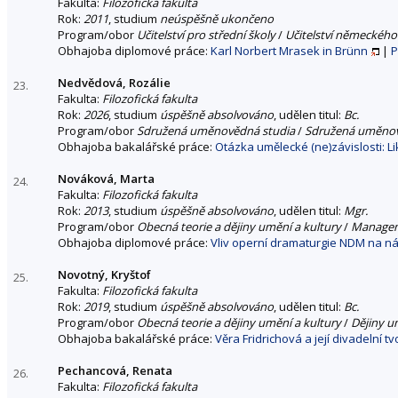
Fakulta:
Filozofická fakulta
Rok:
2011
, studium
neúspěšně ukončeno
Program/obor
Učitelství pro střední školy
/
Učitelství německého 
Obhajoba diplomové práce:
Karl Norbert Mrasek in Brünn
|
P
Nedvědová, Rozálie
23.
Fakulta:
Filozofická fakulta
Rok:
2026
, studium
úspěšně absolvováno
, udělen titul:
Bc.
Program/obor
Sdružená uměnovědná studia
/
Sdružená uměnov
Obhajoba bakalářské práce:
Otázka umělecké (ne)závislosti: L
Nováková, Marta
24.
Fakulta:
Filozofická fakulta
Rok:
2013
, studium
úspěšně absolvováno
, udělen titul:
Mgr.
Program/obor
Obecná teorie a dějiny umění a kultury
/
Managem
Obhajoba diplomové práce:
Vliv operní dramaturgie NDM na ná
Novotný, Kryštof
25.
Fakulta:
Filozofická fakulta
Rok:
2019
, studium
úspěšně absolvováno
, udělen titul:
Bc.
Program/obor
Obecná teorie a dějiny umění a kultury
/
Dějiny u
Obhajoba bakalářské práce:
Věra Fridrichová a její divadelní t
Pechancová, Renata
26.
Fakulta:
Filozofická fakulta