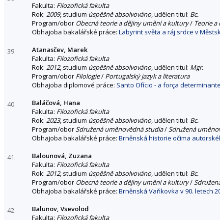
Fakulta:
Filozofická fakulta
Rok:
2009
, studium
úspěšně absolvováno
, udělen titul:
Bc.
Program/obor
Obecná teorie a dějiny umění a kultury
/
Teorie a 
Obhajoba bakalářské práce:
Labyrint světa a ráj srdce v Měst
Atanasčev, Marek
39.
Fakulta:
Filozofická fakulta
Rok:
2012
, studium
úspěšně absolvováno
, udělen titul:
Mgr.
Program/obor
Filologie
/
Portugalský jazyk a literatura
Obhajoba diplomové práce:
Santo Ofício - a força determinan
Baláčová, Hana
40.
Fakulta:
Filozofická fakulta
Rok:
2023
, studium
úspěšně absolvováno
, udělen titul:
Bc.
Program/obor
Sdružená uměnovědná studia
/
Sdružená uměnov
Obhajoba bakalářské práce:
Brněnská historie očima autorské
Balounová, Zuzana
41.
Fakulta:
Filozofická fakulta
Rok:
2012
, studium
úspěšně absolvováno
, udělen titul:
Bc.
Program/obor
Obecná teorie a dějiny umění a kultury
/
Sdružen
Obhajoba bakalářské práce:
Brněnská Vaňkovka v 90. letech 20.
Balunov, Vsevolod
42.
Fakulta:
Filozofická fakulta