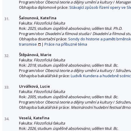
Program/obor
Obecná teorie a dějiny umění a kultury
/
Managem
Obhajoba diplomové práce:
Stávající způsob řízení opery ve 
Šalounová, Kateřina
31.
Fakulta:
Filozofická fakulta
Rok:
2025
, studium
úspěšně absolvováno
, udělen titul:
Ph.D.
Program/obor
Divadelní a filmová studia
/
Divadelní a filmová st
Obhajoba disertační práce:
Sondy do historie a paměti brněnské
transmise
|
Práce na příbuzné téma
Štěpánová, Marie
32.
Fakulta:
Filozofická fakulta
Rok:
2018
, studium
úspěšně absolvováno
, udělen titul:
Bc.
Program/obor
Obecná teorie a dějiny umění a kultury
/
Sdružen
Obhajoba bakalářské práce:
Ludvík Kundera a hudebně scéni
Urválková, Lucie
33.
Fakulta:
Filozofická fakulta
Rok:
2005
, studium
úspěšně absolvováno
, udělen titul:
Bc.
Program/obor
Obecná teorie a dějiny umění a kultury
/
Sdružen
Obhajoba bakalářské práce:
Mezinárodní hudební festival Brno
Veselá, Kateřina
34.
Fakulta:
Filozofická fakulta
Rok:
2026
, studium
úspěšně absolvováno
, udělen titul:
Bc.