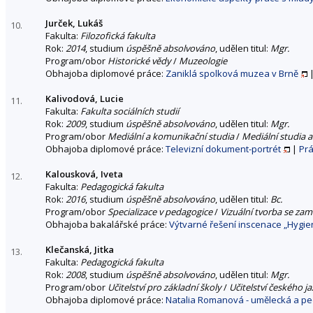
Jurček, Lukáš
10.
Fakulta:
Filozofická fakulta
Rok:
2014
, studium
úspěšně absolvováno
, udělen titul:
Mgr.
Program/obor
Historické vědy
/
Muzeologie
Obhajoba diplomové práce:
Zaniklá spolková muzea v Brně
Kalivodová, Lucie
11.
Fakulta:
Fakulta sociálních studií
Rok:
2009
, studium
úspěšně absolvováno
, udělen titul:
Mgr.
Program/obor
Mediální a komunikační studia
/
Mediální studia a
Obhajoba diplomové práce:
Televizní dokument-portrét
|
Prá
Kalousková, Iveta
12.
Fakulta:
Pedagogická fakulta
Rok:
2016
, studium
úspěšně absolvováno
, udělen titul:
Bc.
Program/obor
Specializace v pedagogice
/
Vizuální tvorba se za
Obhajoba bakalářské práce:
Výtvarné řešení inscenace „Hygie
Klečanská, Jitka
13.
Fakulta:
Pedagogická fakulta
Rok:
2008
, studium
úspěšně absolvováno
, udělen titul:
Mgr.
Program/obor
Učitelství pro základní školy
/
Učitelství českého ja
Obhajoba diplomové práce:
Natalia Romanová - umělecká a p