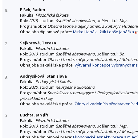
Plšek, Radim
6.
Fakulta:
Filozofická fakulta
Rok:
2015
, studium
úspěšně absolvováno
, udělen titul:
Mgr.
Program/obor
Obecná teorie a dějiny umění a kultury
/
Hudební
Obhajoba diplomové práce:
Mirko Hanák - žák Leoše Janáčka
Sejkorová, Tereza
7.
Fakulta:
Filozofická fakulta
Rok:
2013
, studium
úspěšně absolvováno
, udělen titul:
Bc.
Program/obor
Obecná teorie a dějiny umění a kultury
/
Sdružen
Obhajoba bakalářské práce:
Výtvarná koncepce vybraných insc
Andrysíková, Stanislava
8.
Fakulta:
Pedagogická fakulta
Rok:
2020
, studium
neúspěšně ukončeno
Program/obor
Specializace v pedagogice
/
Pedagogické asistents
pro základní školy
Obhajoba bakalářské práce:
Žánry divadelních představení v 
Buchta, Jan Jiří
9.
Fakulta:
Filozofická fakulta
Rok:
2013
, studium
úspěšně absolvováno
, udělen titul:
Mgr.
Program/obor
Obecná teorie a dějiny umění a kultury
/
Managem
Obhajoba diplomové práce:
Ekonomické aspekty práce s mladý