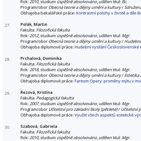
Rok:
2010
, studium
úspěšně absolvováno
, udělen titul:
Bc.
Program/obor
Obecná teorie a dějiny umění a kultury
/
Sdružen
Obhajoba bakalářské práce:
Kontrastní polohy v životě a díle
Polák, Martin
27.
Fakulta:
Filozofická fakulta
Rok:
2012
, studium
úspěšně absolvováno
, udělen titul:
Mgr.
Program/obor
Obecná teorie a dějiny umění a kultury
/
Hudební
Obhajoba diplomové práce:
Hudební vysílání Československé t
Prchalová, Dominika
28.
Fakulta:
Filozofická fakulta
Rok:
2018
, studium
úspěšně absolvováno
, udělen titul:
Mgr.
Program/obor
Obecná teorie a dějiny umění a kultury
/
Estetika 
Obhajoba diplomové práce:
Fantom Opery: proměny mýtu v mod
Rezová, Kristína
29.
Fakulta:
Pedagogická fakulta
Rok:
2007
, studium
úspěšně absolvováno
, udělen titul:
Mgr.
Program/obor
Učitelství pro základní školy (pětileté)
/
Učitelství 
Obhajoba diplomové práce:
Využití všech aspektů estetické v
Szabová, Gabriela
30.
Fakulta:
Filozofická fakulta
Rok:
2010
, studium
úspěšně absolvováno
, udělen titul:
Mgr.