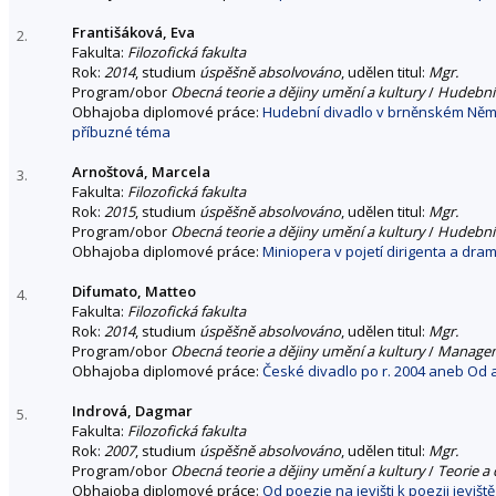
Františáková, Eva
2.
Fakulta:
Filozofická fakulta
Rok:
2014
, studium
úspěšně absolvováno
, udělen titul:
Mgr.
Program/obor
Obecná teorie a dějiny umění a kultury
/
Hudební
Obhajoba diplomové práce:
Hudební divadlo v brněnském Něme
příbuzné téma
Arnoštová, Marcela
3.
Fakulta:
Filozofická fakulta
Rok:
2015
, studium
úspěšně absolvováno
, udělen titul:
Mgr.
Program/obor
Obecná teorie a dějiny umění a kultury
/
Hudební
Obhajoba diplomové práce:
Miniopera v pojetí dirigenta a dr
Difumato, Matteo
4.
Fakulta:
Filozofická fakulta
Rok:
2014
, studium
úspěšně absolvováno
, udělen titul:
Mgr.
Program/obor
Obecná teorie a dějiny umění a kultury
/
Managem
Obhajoba diplomové práce:
České divadlo po r. 2004 aneb Od av
Indrová, Dagmar
5.
Fakulta:
Filozofická fakulta
Rok:
2007
, studium
úspěšně absolvováno
, udělen titul:
Mgr.
Program/obor
Obecná teorie a dějiny umění a kultury
/
Teorie a 
Obhajoba diplomové práce:
Od poezie na jevišti k poezii jeviště