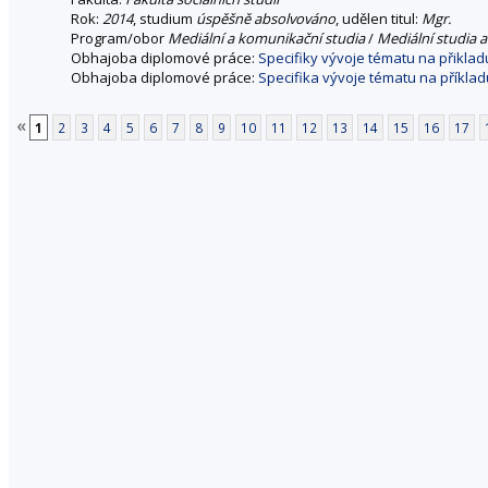
Rok:
2014
, studium
úspěšně absolvováno
, udělen titul:
Mgr.
Program/obor
Mediální a komunikační studia
/
Mediální studia a
Obhajoba diplomové práce:
Specifiky vývoje tématu na přikla
Obhajoba diplomové práce:
Specifika vývoje tématu na příkla
«
1
2
3
4
5
6
7
8
9
10
11
12
13
14
15
16
17