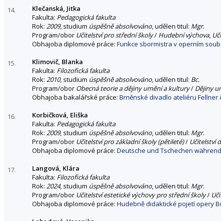
Klečanská, Jitka
14.
Fakulta:
Pedagogická fakulta
Rok:
2009
, studium
úspěšně absolvováno
, udělen titul:
Mgr.
Program/obor
Učitelství pro střední školy
/
Hudební výchova
,
Uči
Obhajoba diplomové práce:
Funkce sbormistra v operním soub
Klimovič, Blanka
15.
Fakulta:
Filozofická fakulta
Rok:
2010
, studium
úspěšně absolvováno
, udělen titul:
Bc.
Program/obor
Obecná teorie a dějiny umění a kultury
/
Dějiny u
Obhajoba bakalářské práce:
Brněnské divadlo ateliéru Fellner
Korbičková, Eliška
16.
Fakulta:
Pedagogická fakulta
Rok:
2009
, studium
úspěšně absolvováno
, udělen titul:
Mgr.
Program/obor
Učitelství pro základní školy (pětileté)
/
Učitelství 
Obhajoba diplomové práce:
Deutsche und Tschechen während 
Langová, Klára
17.
Fakulta:
Filozofická fakulta
Rok:
2024
, studium
úspěšně absolvováno
, udělen titul:
Mgr.
Program/obor
Učitelství estetické výchovy pro střední školy
/
Uči
Obhajoba diplomové práce:
Hudebně didaktické pojetí opery B