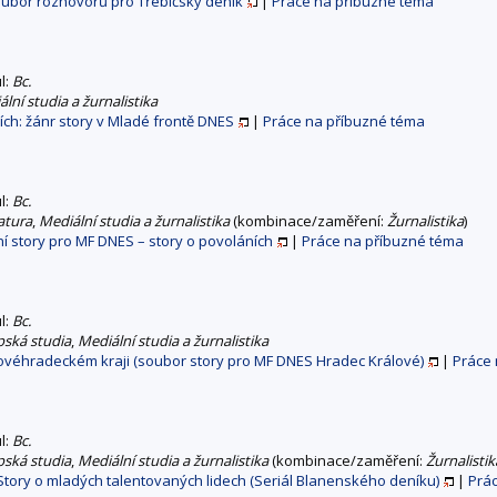
soubor rozhovorů pro Třebíčský deník
|
Práce na příbuzné téma
ul:
Bc.
lní studia a žurnalistika
ích: žánr story v Mladé frontě DNES
|
Práce na příbuzné téma
ul:
Bc.
ratura
,
Mediální studia a žurnalistika
(kombinace/zaměření:
Žurnalistika
)
ní story pro MF DNES – story o povoláních
|
Práce na příbuzné téma
ul:
Bc.
pská studia
,
Mediální studia a žurnalistika
ovéhradeckém kraji (soubor story pro MF DNES Hradec Králové)
|
Práce 
ul:
Bc.
pská studia
,
Mediální studia a žurnalistika
(kombinace/zaměření:
Žurnalistik
tory o mladých talentovaných lidech (Seriál Blanenského deníku)
|
Prá