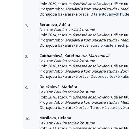
Rok:
2019
, studium
úspěšně absolvováno
, udělen tit
Program/obor
Mediální a komunikační studia
/
Mediá
Obhajoba bakalářské práce:
O talentovaných hudeb
Beranová, Adéla
7.
Fakulta:
Fakulta sociálních studií
Rok:
2014
, studium
úspěšně absolvováno
, udělen tit
Program/obor
Mediální a komunikační studia
/
Mediá
Obhajoba bakalářské práce:
Story o kastelánech p
Caithamlová, Kateřina
roz.
Marhanová
8.
Fakulta:
Fakulta sociálních studií
Rok:
2018
, studium
úspěšně absolvováno
, udělen tit
Program/obor
Mediální a komunikační studia
/
Žurna
Obhajoba bakalářské práce:
Osobnosti české kultu
Doležalová, Markéta
9.
Fakulta:
Fakulta sociálních studií
Rok:
2016
, studium
úspěšně absolvováno
, udělen tit
Program/obor
Mediální a komunikační studia
/
Mediá
Obhajoba bakalářské práce:
Tanec v životě člověk
Musilová, Helena
10.
Fakulta:
Fakulta sociálních studií
Rok:
2011
, studium
úspěšně absolvováno
, udělen tit