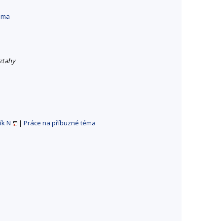
téma
ztahy
ík N
|
Práce na příbuzné téma