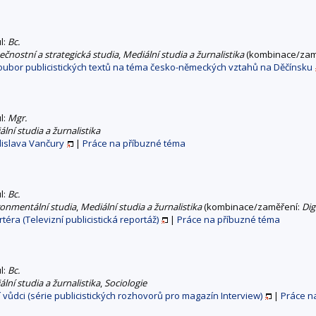
ul:
Bc.
čnostní a strategická studia
,
Mediální studia a žurnalistika
(kombinace/zam
 soubor publicistických textů na téma česko-německých vztahů na Děčínsku
ul:
Mgr.
lní studia a žurnalistika
adislava Vančury
|
Práce na příbuzné téma
ul:
Bc.
ronmentální studia
,
Mediální studia a žurnalistika
(kombinace/zaměření:
Dig
éra (Televizní publicistická reportáž)
|
Práce na příbuzné téma
ul:
Bc.
lní studia a žurnalistika
,
Sociologie
 vůdci (série publicistických rozhovorů pro magazín Interview)
|
Práce n