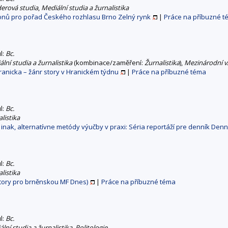
erová studia
,
Mediální studia a žurnalistika
onů pro pořad Českého rozhlasu Brno Zelný rynk
|
Práce na příbuzné 
ul:
Bc.
lní studia a žurnalistika
(kombinace/zaměření:
Žurnalistika
),
Mezinárodní v
anicka – žánr story v Hranickém týdnu
|
Práce na příbuzné téma
ul:
Bc.
listika
inak, alternatívne metódy výučby v praxi: Séria reportáží pre denník Denn
ul:
Bc.
listika
 story pro brněnskou MF Dnes)
|
Práce na příbuzné téma
ul:
Bc.
lní studia a žurnalistika
,
Politologie