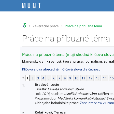
P
P
P
P
ř
ř
ř
ř
e
e
e
e
s
s
s
s
k
k
k
k
o
o
o
o
>
>
Závěrečné práce
Práce na příbuzné téma
č
č
č
č
i
i
i
i
Práce na příbuzné téma
t
t
t
t
n
n
n
n
a
a
a
a
h
h
o
p
Práce na příbuzné téma (mají shodná klíčová slova
o
l
b
a
blanensky denik rovnost, tvurci prace, journalism, zurnalis
r
a
s
t
n
v
a
i
Klíčová slova abecedně
|
Klíčová slova dle četnosti
í
i
h
č
l
č
k
«
1
2
3
4
5
6
7
8
9
10
11
12
13
14
15
i
k
u
Bradová, Lucie
š
u
1.
Fakulta:
Fakulta sociálních studií
t
Rok:
2014
, studium
úspěšně absolvováno
, udělen tit
u
Program/obor
Mediální a komunikační studia
/
Evro
Obhajoba bakalářské práce:
Žánr interview v Hran
Koláříková, Tereza
2.