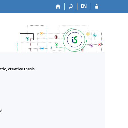
EN
stic, creative thesis
a
)