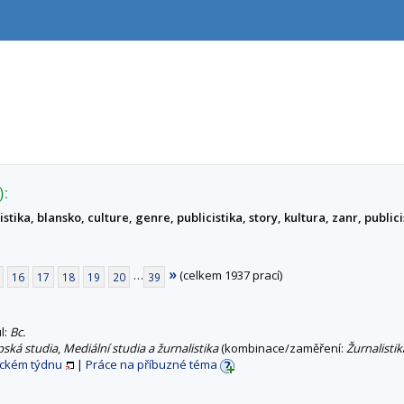
):
tika, blansko, culture, genre, publicistika, story, kultura, zanr, publici
»
…
(celkem 1937 prací)
16
17
18
19
20
39
ul:
Bc.
pská studia
,
Mediální studia a žurnalistika
(kombinace/zaměření:
Žurnalistik
ickém týdnu
|
Práce na příbuzné téma