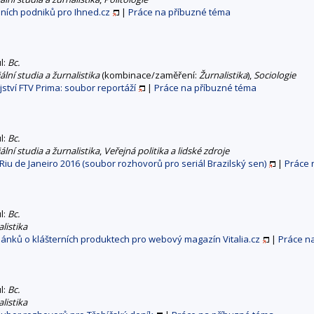
lních podniků pro Ihned.cz
|
Práce na příbuzné téma
ul:
Bc.
lní studia a žurnalistika
(kombinace/zaměření:
Žurnalistika
),
Sociologie
ství FTV Prima: soubor reportáží
|
Práce na příbuzné téma
ul:
Bc.
lní studia a žurnalistika
,
Veřejná politika a lidské zdroje
 Riu de Janeiro 2016 (soubor rozhovorů pro seriál Brazilský sen)
|
Práce 
ul:
Bc.
listika
článků o klášterních produktech pro webový magazín Vitalia.cz
|
Práce n
ul:
Bc.
listika