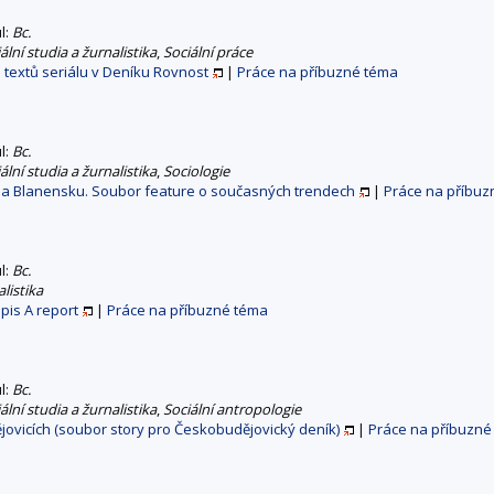
ul:
Bc.
lní studia a žurnalistika
,
Sociální práce
h textů seriálu v Deníku Rovnost
|
Práce na příbuzné téma
ul:
Bc.
lní studia a žurnalistika
,
Sociologie
 na Blanensku. Soubor feature o současných trendech
|
Práce na příbuz
ul:
Bc.
listika
pis A report
|
Práce na příbuzné téma
ul:
Bc.
lní studia a žurnalistika
,
Sociální antropologie
ějovicích (soubor story pro Českobudějovický deník)
|
Práce na příbuzné