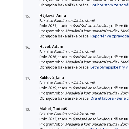
Obhajoba bakalářské práce:
Soubor story ze sociá
Hájková, Anna
15.
Fakulta:
Fakulta sociálních studií
Rok:
2013
, studium
úspěšně absolvováno
, udělen tit
Program/obor
Mediální a komunikační studia
/
Mediá
Obhajoba bakalářské práce:
Reportér ve zpravodaj
Havel, Adam
16.
Fakulta:
Fakulta sociálních studií
Rok:
2016
, studium
úspěšně absolvováno
, udělen tit
Program/obor
Mediální a komunikační studia
/
Mediá
Obhajoba bakalářské práce:
Letní olympijské hry v
Kuklová, Jana
17.
Fakulta:
Fakulta sociálních studií
Rok:
2019
, studium
úspěšně absolvováno
, udělen tit
Program/obor
Mediální a komunikační studia
/
Žurna
Obhajoba bakalářské práce:
Ora et labora - Série 
Mahel, Tadeáš
18.
Fakulta:
Fakulta sociálních studií
Rok:
2017
, studium
úspěšně absolvováno
, udělen tit
Program/obor
Mediální a komunikační studia
/
Žurna