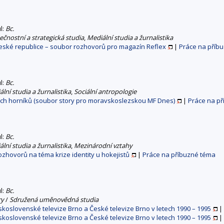
ul:
Bc.
čnostní a strategická studia
,
Mediální studia a žurnalistika
eské republice – soubor rozhovorů pro magazín Reflex
|
Práce na příb
ul:
Bc.
lní studia a žurnalistika
,
Sociální antropologie
h horníků (soubor story pro moravskoslezskou MF Dnes)
|
Práce na p
ul:
Bc.
lní studia a žurnalistika
,
Mezinárodní vztahy
rozhovorů na téma krize identity u hokejistů
|
Práce na příbuzné téma
ul:
Bc.
ry
/
Sdružená uměnovědná studia
koslovenské televize Brno a České televize Brno v letech 1990 – 1995
|
koslovenské televize Brno a České televize Brno v letech 1990 – 1995
|