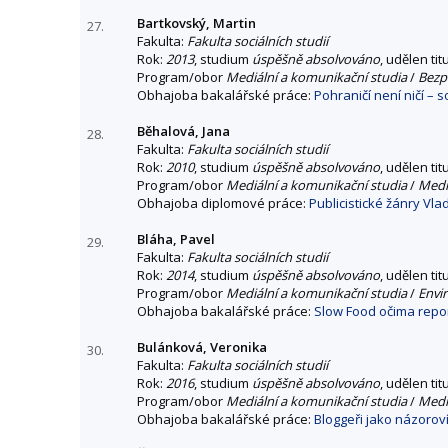
Bartkovský, Martin
27.
Fakulta:
Fakulta sociálních studií
Rok:
2013
, studium
úspěšně absolvováno
, udělen tit
Program/obor
Mediální a komunikační studia
/
Bezpe
Obhajoba bakalářské práce:
Pohraničí není ničí –
Běhalová, Jana
28.
Fakulta:
Fakulta sociálních studií
Rok:
2010
, studium
úspěšně absolvováno
, udělen tit
Program/obor
Mediální a komunikační studia
/
Mediá
Obhajoba diplomové práce:
Publicistické žánry Vl
Bláha, Pavel
29.
Fakulta:
Fakulta sociálních studií
Rok:
2014
, studium
úspěšně absolvováno
, udělen tit
Program/obor
Mediální a komunikační studia
/
Envi
Obhajoba bakalářské práce:
Slow Food očima report
Bulánková, Veronika
30.
Fakulta:
Fakulta sociálních studií
Rok:
2016
, studium
úspěšně absolvováno
, udělen tit
Program/obor
Mediální a komunikační studia
/
Mediá
Obhajoba bakalářské práce:
Bloggeři jako názoroví