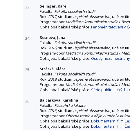
Selinger, Karel
23.
Fakulta:
Fakulta sociálních studií
Rok:
2017
, studium
úspěšně absolvováno
, udělen tit
Program/obor
Mediální a komunikační studia
/
Bezpe
Obhajoba bakalářské práce:
Fenomén tetování v Č
Sosnová, Jana
24.
Fakulta:
Fakulta sociálních studií
Rok:
2016
, studium
úspěšně absolvováno
, udělen tit
Program/obor
Mediální a komunikační studia
/
Mediá
Obhajoba bakalářské práce:
Osudy nezaměstnanýc
Stráská, Klára
25.
Fakulta:
Fakulta sociálních studií
Rok:
2019
, studium
úspěšně absolvováno
, udělen tit
Program/obor
Mediální a komunikační studia
/
Mediá
Obhajoba bakalářské práce:
Série publicistických 
Balcárková, Karolína
26.
Fakulta:
Filozofická fakulta
Rok:
2016
, studium
úspěšně absolvováno
, udělen tit
Program/obor
Obecná teorie a dějiny umění a kultu
Obhajoba bakalářské práce:
Dokumentární film Čes
Obhajoba bakalářské práce:
Dokumentární film Čes