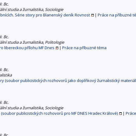
ul:
Bc.
lní studia a žurnalistika
,
Sociologie
nících. Série story pro Blanenský deník Rovnost
|
Práce na příbuzné 
ul:
Bc.
lní studia a žurnalistika
,
Politologie
ro libereckou přílohu MF Dnes
|
Práce na příbuzné téma
ul:
Bc.
listika
ry (soubor publicistických rozhovorů jako doplňkový žurnalistický materiá
ul:
Bc.
lní studia a žurnalistika
,
Sociologie
a (soubor publicistických rozhovorů pro MF DNES Hradec Králové)
|
Práce
ul:
Bc.