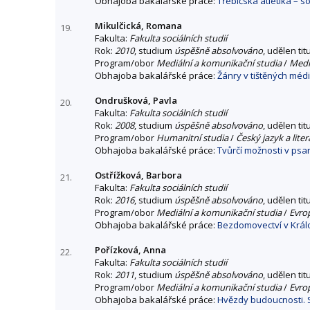
Obhajoba bakalářské práce:
Třebíčská atletika – 
Mikulčická, Romana
19.
Fakulta:
Fakulta sociálních studií
Rok:
2010
, studium
úspěšně absolvováno
, udělen tit
Program/obor
Mediální a komunikační studia
/
Mediá
Obhajoba bakalářské práce:
Žánry v tištěných médi
Ondrušková, Pavla
20.
Fakulta:
Fakulta sociálních studií
Rok:
2008
, studium
úspěšně absolvováno
, udělen tit
Program/obor
Humanitní studia
/
Český jazyk a lite
Obhajoba bakalářské práce:
Tvůrčí možnosti v psa
Ostřížková, Barbora
21.
Fakulta:
Fakulta sociálních studií
Rok:
2016
, studium
úspěšně absolvováno
, udělen tit
Program/obor
Mediální a komunikační studia
/
Evro
Obhajoba bakalářské práce:
Bezdomovectví v Král
Pořízková, Anna
22.
Fakulta:
Fakulta sociálních studií
Rok:
2011
, studium
úspěšně absolvováno
, udělen tit
Program/obor
Mediální a komunikační studia
/
Evro
Obhajoba bakalářské práce:
Hvězdy budoucnosti. S