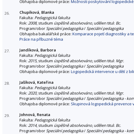
Obhajoba diplomové práce:
Možnosti poskytování logopedické 
Chupíková, Blanka
26.
Fakulta:
Pedagogická fakulta
Rok:
2008
, studium
úspěšně absolvováno
, udělen titul:
Bc.
Program/obor
Speciální pedagogika
/
Speciální pedagogika
Obhajoba bakalářské práce:
Komparace pojetí diagnostiky a t
Práce na příbuzné téma
Jandíková, Barbora
27.
Fakulta:
Pedagogická fakulta
Rok:
2015
, studium
úspěšně absolvováno
, udělen titul:
Mgr.
Program/obor
Speciální pedagogika
/
Speciální pedagogika
Obhajoba diplomové práce:
Logopedická intervence u dětí z bil
Jašíková, Kateřina
28.
Fakulta:
Pedagogická fakulta
Rok:
2020
, studium
úspěšně absolvováno
, udělen titul:
Mgr.
Program/obor
Speciální pedagogika
/
Speciální pedagogika - ko
Obhajoba diplomové práce:
Skupinová logopedická prevence v
Johnová, Renata
29.
Fakulta:
Pedagogická fakulta
Rok:
2014
, studium
úspěšně absolvováno
, udělen titul:
Bc.
Program/obor
Speciální pedagogika
/
Speciální pedagogika - ko