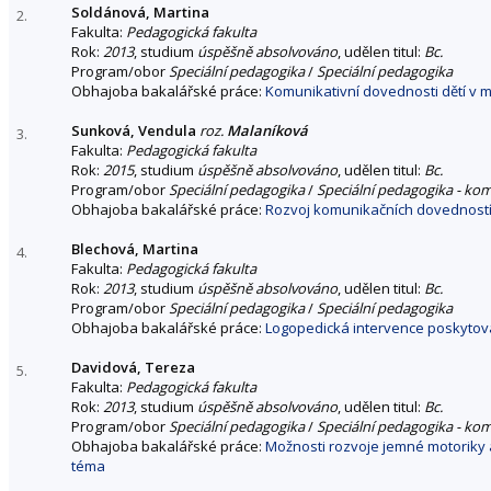
Soldánová, Martina
2.
Fakulta:
Pedagogická fakulta
Rok:
2013
, studium
úspěšně absolvováno
, udělen titul:
Bc.
Program/obor
Speciální pedagogika
/
Speciální pedagogika
Obhajoba bakalářské práce:
Komunikativní dovednosti dětí v m
Sunková, Vendula
roz.
Malaníková
3.
Fakulta:
Pedagogická fakulta
Rok:
2015
, studium
úspěšně absolvováno
, udělen titul:
Bc.
Program/obor
Speciální pedagogika
/
Speciální pedagogika - ko
Obhajoba bakalářské práce:
Rozvoj komunikačních dovedností
Blechová, Martina
4.
Fakulta:
Pedagogická fakulta
Rok:
2013
, studium
úspěšně absolvováno
, udělen titul:
Bc.
Program/obor
Speciální pedagogika
/
Speciální pedagogika
Obhajoba bakalářské práce:
Logopedická intervence poskytov
Davidová, Tereza
5.
Fakulta:
Pedagogická fakulta
Rok:
2013
, studium
úspěšně absolvováno
, udělen titul:
Bc.
Program/obor
Speciální pedagogika
/
Speciální pedagogika - ko
Obhajoba bakalářské práce:
Možnosti rozvoje jemné motoriky 
téma