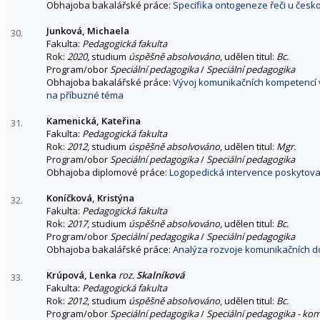
Obhajoba bakalářské práce:
Specifika ontogeneze řeči u česko
Junková, Michaela
30.
Fakulta:
Pedagogická fakulta
Rok:
2020
, studium
úspěšně absolvováno
, udělen titul:
Bc.
Program/obor
Speciální pedagogika
/
Speciální pedagogika
Obhajoba bakalářské práce:
Vývoj komunikačních kompetencí v
na příbuzné téma
Kamenická, Kateřina
31.
Fakulta:
Pedagogická fakulta
Rok:
2012
, studium
úspěšně absolvováno
, udělen titul:
Mgr.
Program/obor
Speciální pedagogika
/
Speciální pedagogika
Obhajoba diplomové práce:
Logopedická intervence poskytovan
Koníčková, Kristýna
32.
Fakulta:
Pedagogická fakulta
Rok:
2017
, studium
úspěšně absolvováno
, udělen titul:
Bc.
Program/obor
Speciální pedagogika
/
Speciální pedagogika
Obhajoba bakalářské práce:
Analýza rozvoje komunikačních dov
Krúpová, Lenka
roz.
Skalníková
33.
Fakulta:
Pedagogická fakulta
Rok:
2012
, studium
úspěšně absolvováno
, udělen titul:
Bc.
Program/obor
Speciální pedagogika
/
Speciální pedagogika - ko