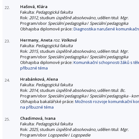
Hašová, Klára
22.
Fakulta:
Pedagogická fakulta
Rok:
2012
, studium
úspěšně absolvováno
, udělen titul:
Mgr.
Program/obor
Speciální pedagogika
/
Speciální pedagogika
Obhajoba diplomové práce:
Diagnostika narušené komunikační
Hermany, Aneta
roz.
Volková
23.
Fakulta:
Pedagogická fakulta
Rok:
2015
, studium
úspěšně absolvováno
, udělen titul:
Mgr.
Program/obor
Speciální pedagogika
/
Speciální pedagogika
Obhajoba diplomové práce:
Komunikační schopnosti žáků s těl
příbuzné téma
Hrabánková, Alena
24.
Fakulta:
Pedagogická fakulta
Rok:
2014
, studium
úspěšně absolvováno
, udělen titul:
Bc.
Program/obor
Speciální pedagogika
/
Speciální pedagogika - ko
Obhajoba bakalářské práce:
Možnosti rozvoje komunikační ko
na příbuzné téma
Chadimová, Ivana
25.
Fakulta:
Pedagogická fakulta
Rok:
2025
, studium
úspěšně absolvováno
, udělen titul:
Mgr.
Program/obor
Logopedie
/
Logopedie