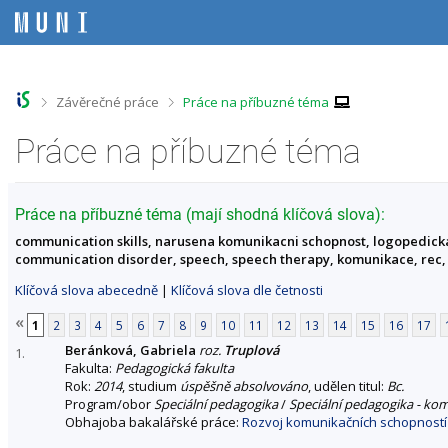
P
P
P
P
ř
ř
ř
ř
e
e
e
e
s
s
s
s
k
k
k
k
o
o
o
o
>
>
Závěrečné práce
Práce na příbuzné téma
č
č
č
č
i
i
i
i
Práce na příbuzné téma
t
t
t
t
n
n
n
n
a
a
a
a
h
h
o
p
Práce na příbuzné téma (mají shodná klíčová slova):
o
l
b
a
communication skills, narusena komunikacni schopnost, logopedick
r
a
s
t
communication disorder, speech, speech therapy, komunikace, rec,
n
v
a
i
í
i
h
č
Klíčová slova abecedně
|
Klíčová slova dle četnosti
l
č
k
i
k
u
«
1
2
3
4
5
6
7
8
9
10
11
12
13
14
15
16
17
š
u
Beránková, Gabriela
roz.
Truplová
t
1.
Fakulta:
Pedagogická fakulta
u
Rok:
2014
, studium
úspěšně absolvováno
, udělen titul:
Bc.
Program/obor
Speciální pedagogika
/
Speciální pedagogika - ko
Obhajoba bakalářské práce:
Rozvoj komunikačních schopnost