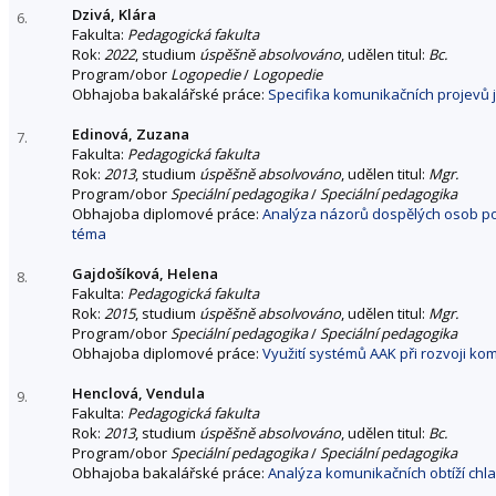
Dzivá, Klára
6.
Fakulta:
Pedagogická fakulta
Rok:
2022
, studium
úspěšně absolvováno
, udělen titul:
Bc.
Program/obor
Logopedie
/
Logopedie
Obhajoba bakalářské práce:
Specifika komunikačních projev
Edinová, Zuzana
7.
Fakulta:
Pedagogická fakulta
Rok:
2013
, studium
úspěšně absolvováno
, udělen titul:
Mgr.
Program/obor
Speciální pedagogika
/
Speciální pedagogika
Obhajoba diplomové práce:
Analýza názorů dospělých osob po
téma
Gajdošíková, Helena
8.
Fakulta:
Pedagogická fakulta
Rok:
2015
, studium
úspěšně absolvováno
, udělen titul:
Mgr.
Program/obor
Speciální pedagogika
/
Speciální pedagogika
Obhajoba diplomové práce:
Využití systémů AAK při rozvoji ko
Henclová, Vendula
9.
Fakulta:
Pedagogická fakulta
Rok:
2013
, studium
úspěšně absolvováno
, udělen titul:
Bc.
Program/obor
Speciální pedagogika
/
Speciální pedagogika
Obhajoba bakalářské práce:
Analýza komunikačních obtíží chl