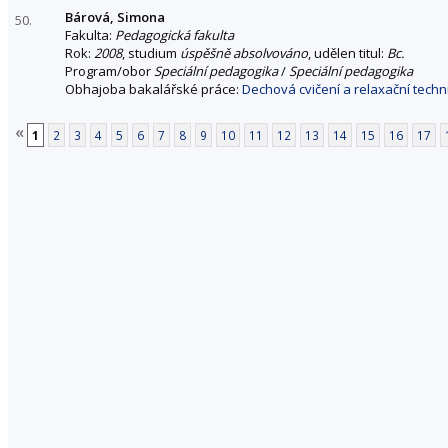
Bárová, Simona
50.
Fakulta:
Pedagogická fakulta
Rok:
2008
, studium
úspěšně absolvováno
, udělen titul:
Bc.
Program/obor
Speciální pedagogika
/
Speciální pedagogika
Obhajoba bakalářské práce:
Dechová cvičení a relaxační techn
«
1
2
3
4
5
6
7
8
9
10
11
12
13
14
15
16
17