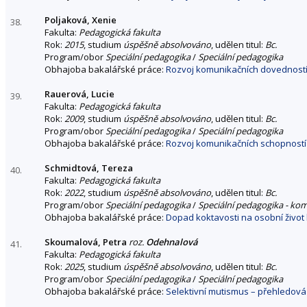
Poljaková, Xenie
38.
Fakulta:
Pedagogická fakulta
Rok:
2015
, studium
úspěšně absolvováno
, udělen titul:
Bc.
Program/obor
Speciální pedagogika
/
Speciální pedagogika
Obhajoba bakalářské práce:
Rozvoj komunikačních dovedností 
Rauerová, Lucie
39.
Fakulta:
Pedagogická fakulta
Rok:
2009
, studium
úspěšně absolvováno
, udělen titul:
Bc.
Program/obor
Speciální pedagogika
/
Speciální pedagogika
Obhajoba bakalářské práce:
Rozvoj komunikačních schopností
Schmidtová, Tereza
40.
Fakulta:
Pedagogická fakulta
Rok:
2022
, studium
úspěšně absolvováno
, udělen titul:
Bc.
Program/obor
Speciální pedagogika
/
Speciální pedagogika - ko
Obhajoba bakalářské práce:
Dopad koktavosti na osobní život 
Skoumalová, Petra
roz.
Odehnalová
41.
Fakulta:
Pedagogická fakulta
Rok:
2025
, studium
úspěšně absolvováno
, udělen titul:
Bc.
Program/obor
Speciální pedagogika
/
Speciální pedagogika
Obhajoba bakalářské práce:
Selektivní mutismus – přehledová 