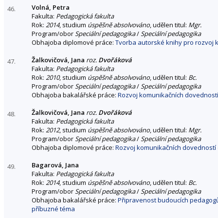
Volná, Petra
46.
Fakulta:
Pedagogická fakulta
Rok:
2014
, studium
úspěšně absolvováno
, udělen titul:
Mgr.
Program/obor
Speciální pedagogika
/
Speciální pedagogika
Obhajoba diplomové práce:
Tvorba autorské knihy pro rozvoj 
Žalkovičová, Jana
roz.
Dvořáková
47.
Fakulta:
Pedagogická fakulta
Rok:
2010
, studium
úspěšně absolvováno
, udělen titul:
Bc.
Program/obor
Speciální pedagogika
/
Speciální pedagogika
Obhajoba bakalářské práce:
Rozvoj komunikačních dovednost
Žalkovičová, Jana
roz.
Dvořáková
48.
Fakulta:
Pedagogická fakulta
Rok:
2012
, studium
úspěšně absolvováno
, udělen titul:
Mgr.
Program/obor
Speciální pedagogika
/
Speciální pedagogika
Obhajoba diplomové práce:
Rozvoj komunikačních dovedností d
Bagarová, Jana
49.
Fakulta:
Pedagogická fakulta
Rok:
2014
, studium
úspěšně absolvováno
, udělen titul:
Bc.
Program/obor
Speciální pedagogika
/
Speciální pedagogika
Obhajoba bakalářské práce:
Připravenost budoucích pedagogů 
příbuzné téma