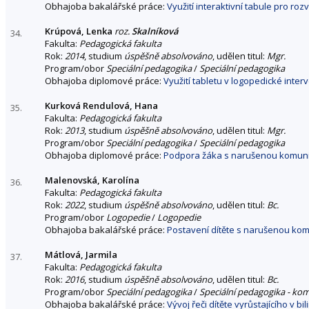
Obhajoba bakalářské práce:
Využití interaktivní tabule pro r
Krúpová, Lenka
roz.
Skalníková
34.
Fakulta:
Pedagogická fakulta
Rok:
2014
, studium
úspěšně absolvováno
, udělen titul:
Mgr.
Program/obor
Speciální pedagogika
/
Speciální pedagogika
Obhajoba diplomové práce:
Využití tabletu v logopedické interv
Kurková Rendulová, Hana
35.
Fakulta:
Pedagogická fakulta
Rok:
2013
, studium
úspěšně absolvováno
, udělen titul:
Mgr.
Program/obor
Speciální pedagogika
/
Speciální pedagogika
Obhajoba diplomové práce:
Podpora žáka s narušenou komunik
Malenovská, Karolína
36.
Fakulta:
Pedagogická fakulta
Rok:
2022
, studium
úspěšně absolvováno
, udělen titul:
Bc.
Program/obor
Logopedie
/
Logopedie
Obhajoba bakalářské práce:
Postavení dítěte s narušenou kom
Mátlová, Jarmila
37.
Fakulta:
Pedagogická fakulta
Rok:
2016
, studium
úspěšně absolvováno
, udělen titul:
Bc.
Program/obor
Speciální pedagogika
/
Speciální pedagogika - ko
Obhajoba bakalářské práce:
Vývoj řeči dítěte vyrůstajícího v bi