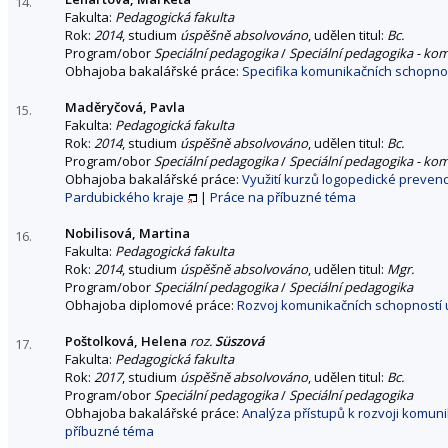
14.
Fakulta:
Pedagogická fakulta
Rok:
2014
, studium
úspěšně absolvováno
, udělen titul:
Bc.
Program/obor
Speciální pedagogika
/
Speciální pedagogika - ko
Obhajoba bakalářské práce:
Specifika komunikačních schopnost
Maděryčová, Pavla
15.
Fakulta:
Pedagogická fakulta
Rok:
2014
, studium
úspěšně absolvováno
, udělen titul:
Bc.
Program/obor
Speciální pedagogika
/
Speciální pedagogika - ko
Obhajoba bakalářské práce:
Využití kurzů logopedické preven
Pardubického kraje
|
Práce na příbuzné téma
Nobilisová, Martina
16.
Fakulta:
Pedagogická fakulta
Rok:
2014
, studium
úspěšně absolvováno
, udělen titul:
Mgr.
Program/obor
Speciální pedagogika
/
Speciální pedagogika
Obhajoba diplomové práce:
Rozvoj komunikačních schopností 
Poštolková, Helena
roz.
Süszová
17.
Fakulta:
Pedagogická fakulta
Rok:
2017
, studium
úspěšně absolvováno
, udělen titul:
Bc.
Program/obor
Speciální pedagogika
/
Speciální pedagogika
Obhajoba bakalářské práce:
Analýza přístupů k rozvoji komun
příbuzné téma