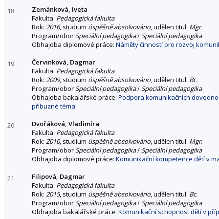
Zemánková, Iveta
18.
Fakulta:
Pedagogická fakulta
Rok:
2016
, studium
úspěšně absolvováno
, udělen titul:
Mgr.
Program/obor
Speciální pedagogika
/
Speciální pedagogika
Obhajoba diplomové práce:
Náměty činností pro rozvoj komuni
Červinková, Dagmar
19.
Fakulta:
Pedagogická fakulta
Rok:
2009
, studium
úspěšně absolvováno
, udělen titul:
Bc.
Program/obor
Speciální pedagogika
/
Speciální pedagogika
Obhajoba bakalářské práce:
Podpora komunikačních dovednost
příbuzné téma
Dvořáková, Vladimíra
20.
Fakulta:
Pedagogická fakulta
Rok:
2010
, studium
úspěšně absolvováno
, udělen titul:
Mgr.
Program/obor
Speciální pedagogika
/
Speciální pedagogika
Obhajoba diplomové práce:
Komunikační kompetence dětí v ma
Filipová, Dagmar
21.
Fakulta:
Pedagogická fakulta
Rok:
2015
, studium
úspěšně absolvováno
, udělen titul:
Bc.
Program/obor
Speciální pedagogika
/
Speciální pedagogika
Obhajoba bakalářské práce:
Komunikační schopnost dětí v příp