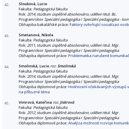
Slouková, Lucie
42.
Fakulta:
Pedagogická fakulta
Rok:
2014
, studium
úspěšně absolvováno
, udělen titul:
Bc.
Program/obor
Speciální pedagogika
/
Speciální pedagogika - ko
Obhajoba bakalářské práce:
Faktory ovlivňující socializaci oso
Smetanová, Nikola
43.
Fakulta:
Pedagogická fakulta
Rok:
2011
, studium
úspěšně absolvováno
, udělen titul:
Mgr.
Program/obor
Speciální pedagogika
/
Speciální pedagogika
Obhajoba diplomové práce:
Problematika narušené komunikačn
Smolinská, Lucie
roz.
Smolinská
44.
Fakulta:
Pedagogická fakulta
Rok:
2014
, studium
úspěšně absolvováno
, udělen titul:
Mgr.
Program/obor
Speciální pedagogika
/
Speciální pedagogika
Obhajoba diplomové práce:
Hodnocení očekávaných výstupů vzdě
na příbuzné téma
Vimrová, Kateřina
roz.
Jiskrová
45.
Fakulta:
Pedagogická fakulta
Rok:
2012
, studium
úspěšně absolvováno
, udělen titul:
Mgr.
Program/obor
Speciální pedagogika
/
Speciální pedagogika
Obhajoba diplomové práce:
Analýza možností rozvoje komuni