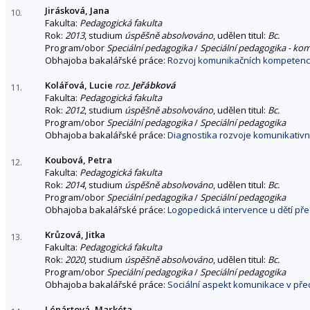
Jirásková, Jana
10.
Fakulta:
Pedagogická fakulta
Rok:
2013
, studium
úspěšně absolvováno
, udělen titul:
Bc.
Program/obor
Speciální pedagogika
/
Speciální pedagogika - ko
Obhajoba bakalářské práce:
Rozvoj komunikačních kompetencí 
Kolářová, Lucie
roz.
Jeřábková
11.
Fakulta:
Pedagogická fakulta
Rok:
2012
, studium
úspěšně absolvováno
, udělen titul:
Bc.
Program/obor
Speciální pedagogika
/
Speciální pedagogika
Obhajoba bakalářské práce:
Diagnostika rozvoje komunikativn
Koubová, Petra
12.
Fakulta:
Pedagogická fakulta
Rok:
2014
, studium
úspěšně absolvováno
, udělen titul:
Bc.
Program/obor
Speciální pedagogika
/
Speciální pedagogika
Obhajoba bakalářské práce:
Logopedická intervence u dětí pře
Krůzová, Jitka
13.
Fakulta:
Pedagogická fakulta
Rok:
2020
, studium
úspěšně absolvováno
, udělen titul:
Bc.
Program/obor
Speciální pedagogika
/
Speciální pedagogika
Obhajoba bakalářské práce:
Sociální aspekt komunikace v pře
Lénártová, Markéta