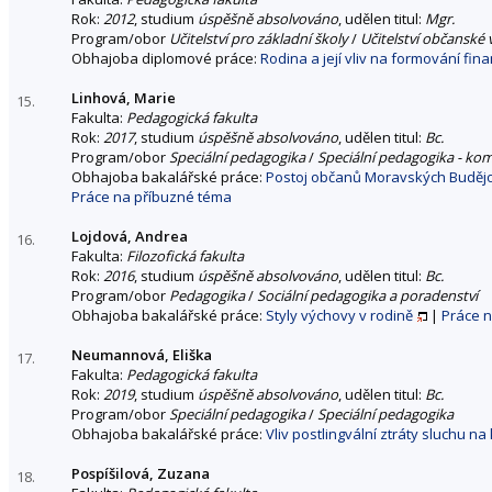
Rok:
2012
, studium
úspěšně absolvováno
, udělen titul:
Mgr.
Program/obor
Učitelství pro základní školy
/
Učitelství občanské 
Obhajoba diplomové práce:
Rodina a její vliv na formování fi
Linhová, Marie
15.
Fakulta:
Pedagogická fakulta
Rok:
2017
, studium
úspěšně absolvováno
, udělen titul:
Bc.
Program/obor
Speciální pedagogika
/
Speciální pedagogika - ko
Obhajoba bakalářské práce:
Postoj občanů Moravských Budějovi
Práce na příbuzné téma
Lojdová, Andrea
16.
Fakulta:
Filozofická fakulta
Rok:
2016
, studium
úspěšně absolvováno
, udělen titul:
Bc.
Program/obor
Pedagogika
/
Sociální pedagogika a poradenství
Obhajoba bakalářské práce:
Styly výchovy v rodině
|
Práce 
Neumannová, Eliška
17.
Fakulta:
Pedagogická fakulta
Rok:
2019
, studium
úspěšně absolvováno
, udělen titul:
Bc.
Program/obor
Speciální pedagogika
/
Speciální pedagogika
Obhajoba bakalářské práce:
Vliv postlingvální ztráty sluchu na
Pospíšilová, Zuzana
18.