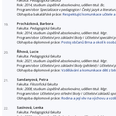
Fakulta:
Pedagogická fakulta
Rok:
2014
, studium
úspěšně absolvováno
, udělen titul:
Bc.
Program/obor
Specializace v pedagogice
/
Český jazyk a literatu
Obhajoba bakalářské práce:
Respektující komunikace učitele a
Procházková, Barbora
19.
Fakulta:
Pedagogická fakulta
Rok:
2014
, studium
úspěšně absolvováno
, udělen titul:
Mgr.
Program/obor
Učitelství pro základní školy
/
Učitelství speciální
Obhajoba diplomové práce:
Postoj občanů Brna a okolí k oso
Říhová, Lucie
20.
Fakulta:
Pedagogická fakulta
Rok:
2021
, studium
úspěšně absolvováno
, udělen titul:
Mgr.
Program/obor
Učitelství pro základní školy (pětileté)
/
Učitelství 
Obhajoba diplomové práce:
Vzdělávání a komunikace dětí z bil
Sandanyová, Petra
21.
Fakulta:
Filozofická fakulta
Rok:
2008
, studium
úspěšně absolvováno
, udělen titul:
Mgr.
Program/obor
Učitelství pro střední školy
/
Učitelství základů sp
Obhajoba diplomové práce:
Rodina a její vliv na výchovu a vzd
Sasínová, Lenka
22.
Fakulta:
Pedagogická fakulta