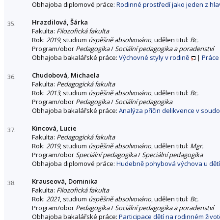
Obhajoba diplomové práce:
Rodinné prostředí jako jeden z hlavn
Hrazdilová, Šárka
35.
Fakulta:
Filozofická fakulta
Rok:
2019
, studium
úspěšně absolvováno
, udělen titul:
Bc.
Program/obor
Pedagogika
/
Sociální pedagogika a poradenství
Obhajoba bakalářské práce:
Výchovné styly v rodině
|
Práce
Chudobová, Michaela
36.
Fakulta:
Pedagogická fakulta
Rok:
2013
, studium
úspěšně absolvováno
, udělen titul:
Bc.
Program/obor
Pedagogika
/
Sociální pedagogika
Obhajoba bakalářské práce:
Analýza příčin delikvence v soud
Kincová, Lucie
37.
Fakulta:
Pedagogická fakulta
Rok:
2019
, studium
úspěšně absolvováno
, udělen titul:
Mgr.
Program/obor
Speciální pedagogika
/
Speciální pedagogika
Obhajoba diplomové práce:
Hudebně pohybová výchova u dětí
Krauseová, Dominika
38.
Fakulta:
Filozofická fakulta
Rok:
2021
, studium
úspěšně absolvováno
, udělen titul:
Bc.
Program/obor
Pedagogika
/
Sociální pedagogika a poradenství
Obhajoba bakalářské práce:
Participace dětí na rodinném živo