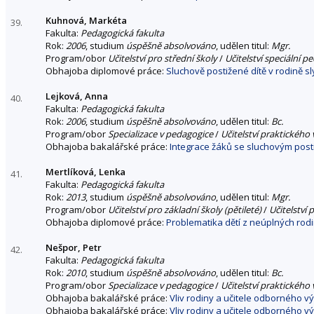
Kuhnová, Markéta
39.
Fakulta:
Pedagogická fakulta
Rok:
2006
, studium
úspěšně absolvováno
, udělen titul:
Mgr.
Program/obor
Učitelství pro střední školy
/
Učitelství speciální p
Obhajoba diplomové práce:
Sluchově postižené dítě v rodině sly
Lejková, Anna
40.
Fakulta:
Pedagogická fakulta
Rok:
2006
, studium
úspěšně absolvováno
, udělen titul:
Bc.
Program/obor
Specializace v pedagogice
/
Učitelství praktického
Obhajoba bakalářské práce:
Integrace žáků se sluchovým pos
Mertlíková, Lenka
41.
Fakulta:
Pedagogická fakulta
Rok:
2013
, studium
úspěšně absolvováno
, udělen titul:
Mgr.
Program/obor
Učitelství pro základní školy (pětileté)
/
Učitelství 
Obhajoba diplomové práce:
Problematika dětí z neúplných rodi
Nešpor, Petr
42.
Fakulta:
Pedagogická fakulta
Rok:
2010
, studium
úspěšně absolvováno
, udělen titul:
Bc.
Program/obor
Specializace v pedagogice
/
Učitelství praktického
Obhajoba bakalářské práce:
Vliv rodiny a učitele odborného v
Obhajoba bakalářské práce:
Vliv rodiny a učitele odborného v