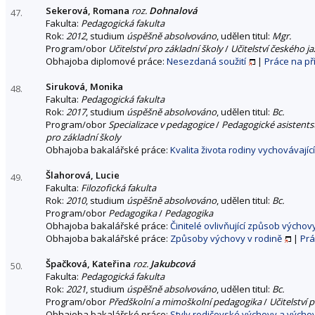
Sekerová, Romana
roz.
Dohnalová
47.
Fakulta:
Pedagogická fakulta
Rok:
2012
, studium
úspěšně absolvováno
, udělen titul:
Mgr.
Program/obor
Učitelství pro základní školy
/
Učitelství českého ja
Obhajoba diplomové práce:
Nesezdaná soužití
|
Práce na p
Siruková, Monika
48.
Fakulta:
Pedagogická fakulta
Rok:
2017
, studium
úspěšně absolvováno
, udělen titul:
Bc.
Program/obor
Specializace v pedagogice
/
Pedagogické asistentst
pro základní školy
Obhajoba bakalářské práce:
Kvalita života rodiny vychovávaj
Šlahorová, Lucie
49.
Fakulta:
Filozofická fakulta
Rok:
2010
, studium
úspěšně absolvováno
, udělen titul:
Bc.
Program/obor
Pedagogika
/
Pedagogika
Obhajoba bakalářské práce:
Činitelé ovlivňující způsob výchov
Obhajoba bakalářské práce:
Způsoby výchovy v rodině
|
Prá
Špačková, Kateřina
roz.
Jakubcová
50.
Fakulta:
Pedagogická fakulta
Rok:
2021
, studium
úspěšně absolvováno
, udělen titul:
Bc.
Program/obor
Předškolní a mimoškolní pedagogika
/
Učitelství 
Obhajoba bakalářské práce:
Styly rodičovské výchovy a výcho