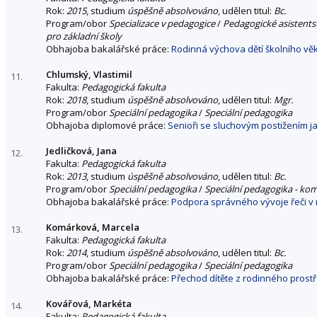
Rok:
2015
, studium
úspěšně absolvováno
, udělen titul:
Bc.
Program/obor
Specializace v pedagogice
/
Pedagogické asistentst
pro základní školy
Obhajoba bakalářské práce:
Rodinná výchova dětí školního vě
Chlumský, Vlastimil
11.
Fakulta:
Pedagogická fakulta
Rok:
2018
, studium
úspěšně absolvováno
, udělen titul:
Mgr.
Program/obor
Speciální pedagogika
/
Speciální pedagogika
Obhajoba diplomové práce:
Senioři se sluchovým postižením ja
Jedličková, Jana
12.
Fakulta:
Pedagogická fakulta
Rok:
2013
, studium
úspěšně absolvováno
, udělen titul:
Bc.
Program/obor
Speciální pedagogika
/
Speciální pedagogika - ko
Obhajoba bakalářské práce:
Podpora správného vývoje řeči v 
Komárková, Marcela
13.
Fakulta:
Pedagogická fakulta
Rok:
2014
, studium
úspěšně absolvováno
, udělen titul:
Bc.
Program/obor
Speciální pedagogika
/
Speciální pedagogika
Obhajoba bakalářské práce:
Přechod dítěte z rodinného prost
Kovářová, Markéta
14.
Fakulta:
Pedagogická fakulta