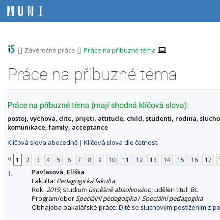
P
P
P
P
ř
ř
ř
ř
e
e
e
e
s
s
s
s
k
k
k
k
o
o
o
o
>
>
Závěrečné práce
Práce na příbuzné téma
č
č
č
č
i
i
i
i
Práce na příbuzné téma
t
t
t
t
n
n
n
n
a
a
a
a
h
h
o
p
Práce na příbuzné téma (mají shodná klíčová slova):
o
l
b
a
postoj, vychova, dite, prijeti, attitude, child, studenti, rodina, sl
r
a
s
t
komunikace, family, acceptance
n
v
a
i
í
i
h
č
Klíčová slova abecedně
|
Klíčová slova dle četnosti
l
č
k
i
k
u
«
1
2
3
4
5
6
7
8
9
10
11
12
13
14
15
16
17
š
u
Pavlasová, Eliška
t
1.
Fakulta:
Pedagogická fakulta
u
Rok:
2019
, studium
úspěšně absolvováno
, udělen titul:
Bc.
Program/obor
Speciální pedagogika
/
Speciální pedagogika
Obhajoba bakalářské práce:
Dítě se sluchovým postižením z po