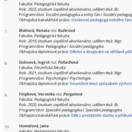
Fakulta:
Pedagogická fakulta
Rok:
2023
, studium
úspěšně absolvováno
, udělen titul:
Bc.
Program/obor
Sociální pedagogika a volný čas
/
Sociální pedagog
Obhajoba bakalářské práce:
Osobnost pedagoga volného času j
Blahová, Renata
roz.
Kučerová
7.
Fakulta:
Pedagogická fakulta
Rok:
2019
, studium
úspěšně absolvováno
, udělen titul:
Mgr.
Program/obor
Pedagogika
/
Sociální pedagogika
Obhajoba diplomové práce:
Dětství a dospívání ve střídavé pé
Dolinová, Ingrid
roz.
Pollachová
8.
Fakulta:
Filozofická fakulta
Rok:
2021
, studium
úspěšně absolvováno
, udělen titul:
Mgr.
Program/obor
Psychologie
/
Psychologie
Obhajoba diplomové práce:
Souvislost mezi způsobem výchovy 
Filipková, Veronika
roz.
Purgatová
9.
Fakulta:
Pedagogická fakulta
Rok:
2020
, studium
úspěšně absolvováno
, udělen titul:
Bc.
Program/obor
Speciální pedagogika
/
Speciální pedagogika
Obhajoba bakalářské práce:
Dítě s postižením sluchu a přidru
Homolová, Jana
10.
Fakulta:
Pedagogická fakulta