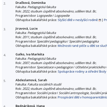
Dračková, Dominika
2.
Fakulta:
Pedagogická fakulta
Rok:
2022
, studium
úspěšně absolvováno
, udělen titul:
Bc.
Program/obor
Logopedie
/
Logopedie
Obhajoba bakalářské práce:
Slyšící dítě v neslyšící rodině
|
P
Jiravová, Lucie
3.
Fakulta:
Pedagogická fakulta
Rok:
2011
, studium
úspěšně absolvováno
, udělen titul:
Bc.
Program/obor
Speciální pedagogika
/
Speciální pedagogika
Obhajoba bakalářské práce:
Možnosti rané péče u dětí se slu
Galko, Iva Markéta
4.
Fakulta:
Pedagogická fakulta
Rok:
2007
, studium
úspěšně absolvováno
, udělen titul:
Bc.
Program/obor
Specializace v pedagogice
/
Učitelství praktického
Obhajoba bakalářské práce:
Spolupráce rodiny a střední školy
Abdeslamová, Sarah
5.
Fakulta:
Fakulta sociálních studií
Rok:
2022
, studium
úspěšně absolvováno
, udělen titul:
Bc.
Program/obor
Sociální práce
/
Sociální antropologie
,
Sociální prá
Obhajoba bakalářské práce:
Prospívání dětí v homoparentální
Bednáriková, Hana
6.