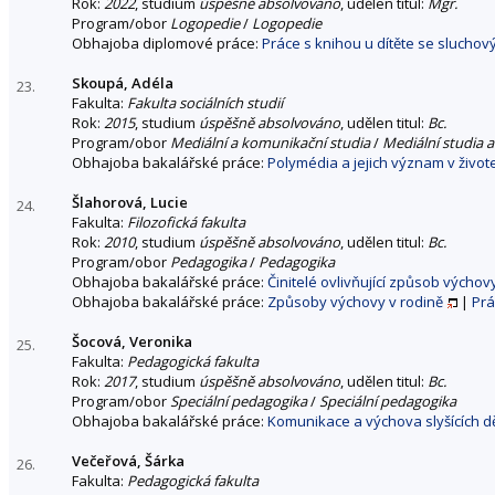
Rok:
2022
, studium
úspěšně absolvováno
, udělen titul:
Mgr.
Program/obor
Logopedie
/
Logopedie
Obhajoba diplomové práce:
Práce s knihou u dítěte se slucho
Skoupá, Adéla
23.
Fakulta:
Fakulta sociálních studií
Rok:
2015
, studium
úspěšně absolvováno
, udělen titul:
Bc.
Program/obor
Mediální a komunikační studia
/
Mediální studia a
Obhajoba bakalářské práce:
Polymédia a jejich význam v život
Šlahorová, Lucie
24.
Fakulta:
Filozofická fakulta
Rok:
2010
, studium
úspěšně absolvováno
, udělen titul:
Bc.
Program/obor
Pedagogika
/
Pedagogika
Obhajoba bakalářské práce:
Činitelé ovlivňující způsob výchov
Obhajoba bakalářské práce:
Způsoby výchovy v rodině
|
Prá
Šocová, Veronika
25.
Fakulta:
Pedagogická fakulta
Rok:
2017
, studium
úspěšně absolvováno
, udělen titul:
Bc.
Program/obor
Speciální pedagogika
/
Speciální pedagogika
Obhajoba bakalářské práce:
Komunikace a výchova slyšících d
Večeřová, Šárka
26.
Fakulta:
Pedagogická fakulta