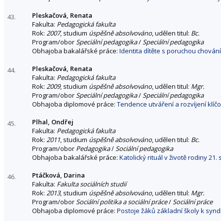
Pleskačová, Renata
43.
Fakulta:
Pedagogická fakulta
Rok:
2007
, studium
úspěšně absolvováno
, udělen titul:
Bc.
Program/obor
Speciální pedagogika
/
Speciální pedagogika
Obhajoba bakalářské práce:
Identita dítěte s poruchou chová
Pleskačová, Renata
44.
Fakulta:
Pedagogická fakulta
Rok:
2009
, studium
úspěšně absolvováno
, udělen titul:
Mgr.
Program/obor
Speciální pedagogika
/
Speciální pedagogika
Obhajoba diplomové práce:
Tendence utváření a rozvíjení klí
Plhal, Ondřej
45.
Fakulta:
Pedagogická fakulta
Rok:
2011
, studium
úspěšně absolvováno
, udělen titul:
Bc.
Program/obor
Pedagogika
/
Sociální pedagogika
Obhajoba bakalářské práce:
Katolický rituál v životě rodiny 21. s
Ptáčková, Darina
46.
Fakulta:
Fakulta sociálních studií
Rok:
2013
, studium
úspěšně absolvováno
, udělen titul:
Mgr.
Program/obor
Sociální politika a sociální práce
/
Sociální práce
Obhajoba diplomové práce:
Postoje žáků základní školy k sy