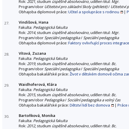
Rok:
2021
, studium
úspěšně absolvováno
, udělen titul:
Mgr.
Program/obor
Učitelství pro základní školy (pětileté)
/
Učitelství 
Obhajoba diplomové práce:
Učitel a spolupráce s rodinou
|
P
Vindišová, Hana
27.
Fakulta:
Pedagogická fakulta
Rok:
2014
, studium
úspěšně absolvováno
, udělen titul:
Mgr.
Program/obor
Speciální pedagogika
/
Speciální pedagogika
Obhajoba diplomové práce:
Faktory ovlivňující proces integra
Vítová, Zuzana
28.
Fakulta:
Pedagogická fakulta
Rok:
2019
, studium
úspěšně absolvováno
, udělen titul:
Bc.
Program/obor
Speciální pedagogika
/
Speciální pedagogika
Obhajoba bakalářské práce:
Život v dětském domově očima z
Waidhoferová, Klára
29.
Fakulta:
Pedagogická fakulta
Rok:
2015
, studium
úspěšně absolvováno
, udělen titul:
Bc.
Program/obor
Pedagogika
/
Sociální pedagogika a volný čas
Obhajoba bakalářské práce:
Dětství lidí bez domova
|
Práce 
Bartoňková, Monika
30.
Fakulta:
Pedagogická fakulta
Rok:
2012
, studium
úspěšně absolvováno
, udělen titul:
Bc.