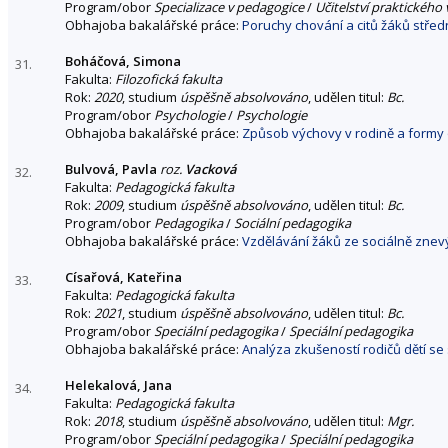
Program/obor
Specializace v pedagogice
/
Učitelství praktického
Obhajoba bakalářské práce:
Poruchy chování a citů žáků stře
Boháčová, Simona
31.
Fakulta:
Filozofická fakulta
Rok:
2020
, studium
úspěšně absolvováno
, udělen titul:
Bc.
Program/obor
Psychologie
/
Psychologie
Obhajoba bakalářské práce:
Způsob výchovy v rodině a formy 
Bulvová, Pavla
roz.
Vacková
32.
Fakulta:
Pedagogická fakulta
Rok:
2009
, studium
úspěšně absolvováno
, udělen titul:
Bc.
Program/obor
Pedagogika
/
Sociální pedagogika
Obhajoba bakalářské práce:
Vzdělávání žáků ze sociálně zne
Císařová, Kateřina
33.
Fakulta:
Pedagogická fakulta
Rok:
2021
, studium
úspěšně absolvováno
, udělen titul:
Bc.
Program/obor
Speciální pedagogika
/
Speciální pedagogika
Obhajoba bakalářské práce:
Analýza zkušeností rodičů dětí s
Helekalová, Jana
34.
Fakulta:
Pedagogická fakulta
Rok:
2018
, studium
úspěšně absolvováno
, udělen titul:
Mgr.
Program/obor
Speciální pedagogika
/
Speciální pedagogika