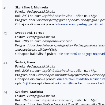
Skurčáková, Michaela
41.
Fakulta:
Pedagogická fakulta
Rok:
2023
, studium
úspěšně absolvováno
, udělen titul:
Mgr.
Program/obor
Speciální pedagogika
/
Speciální pedagogika (Speci
Obhajoba diplomové práce:
Informovanost pedagogů běžných z
Svobodová, Tereza
42.
Fakulta:
Pedagogická fakulta
Rok:
2019
, studium
neúspěšně ukončeno
Program/obor
Specializace v pedagogice
/
Pedagogické asistentst
pedagogiky pro základní školy
Obhajoba bakalářské práce:
Role asistentů pedagoga na první
Šedivá, Hana
43.
Fakulta:
Pedagogická fakulta
Rok:
2009
, studium
úspěšně absolvováno
, udělen titul:
Mgr.
Program/obor
Učitelství pro základní školy (pětileté)
/
Učitelství 
Obhajoba diplomové práce:
Edukace žáků mladšího školního věk
uplatňující koncept alternativního vzdělávacího programu Začít
Švehlová, Markéta
44.
Fakulta:
Pedagogická fakulta
Rok:
2022
, studium
úspěšně absolvováno
, udělen titul:
Mgr.
Program/obor
Speciální pedagogika
/
Speciální pedagogika (Speci