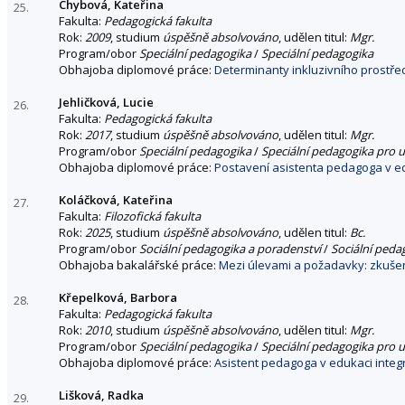
Chybová, Kateřina
25.
Fakulta:
Pedagogická fakulta
Rok:
2009
, studium
úspěšně absolvováno
, udělen titul:
Mgr.
Program/obor
Speciální pedagogika
/
Speciální pedagogika
Obhajoba diplomové práce:
Determinanty inkluzivního prostře
Jehličková, Lucie
26.
Fakulta:
Pedagogická fakulta
Rok:
2017
, studium
úspěšně absolvováno
, udělen titul:
Mgr.
Program/obor
Speciální pedagogika
/
Speciální pedagogika pro u
Obhajoba diplomové práce:
Postavení asistenta pedagoga v e
Koláčková, Kateřina
27.
Fakulta:
Filozofická fakulta
Rok:
2025
, studium
úspěšně absolvováno
, udělen titul:
Bc.
Program/obor
Sociální pedagogika a poradenství
/
Sociální peda
Obhajoba bakalářské práce:
Mezi úlevami a požadavky: zkušeno
Křepelková, Barbora
28.
Fakulta:
Pedagogická fakulta
Rok:
2010
, studium
úspěšně absolvováno
, udělen titul:
Mgr.
Program/obor
Speciální pedagogika
/
Speciální pedagogika pro u
Obhajoba diplomové práce:
Asistent pedagoga v edukaci integ
Lišková, Radka
29.