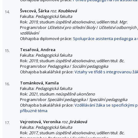
Švecová, Šárka
roz.
Koubková
14.
Fakulta:
Pedagogická fakulta
Rok:
2019
, studium
úspěšně absolvováno
, udělen titul:
Mgr.
Program/obor
Učitelství pro střední školy
/
Učitelství odborných
vzdělávání
Obhajoba diplomové práce:
Spolupráce asistenta pedagoga a u
Tesařová, Andrea
15.
Fakulta:
Pedagogická fakulta
Rok:
2019
, studium
úspěšně absolvováno
, udělen titul:
Bc.
Program/obor
Pedagogika
/
Sociální pedagogika
Obhajoba bakalářské práce:
Vztahy ve třídě s integrovanou ž
Tománková, Kamila
16.
Fakulta:
Pedagogická fakulta
Rok:
2021
, studium
neúspěšně ukončeno
Program/obor
Speciální pedagogika
/
Speciální pedagogika
Obhajoba bakalářské práce:
Vzdělávání žáka se specifickými p
příbuzné téma
Vejrostová, Veronika
roz.
Jirásková
17.
Fakulta:
Pedagogická fakulta
Rok:
2017
, studium
úspěšně absolvováno
, udělen titul:
Bc.