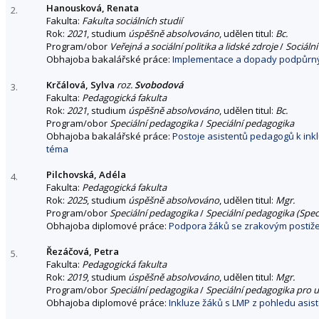
Hanousková, Renata
2.
Fakulta:
Fakulta sociálních studií
Rok:
2021
, studium
úspěšně absolvováno
, udělen titul:
Bc.
Program/obor
Veřejná a sociální politika a lidské zdroje
/
Sociáln
Obhajoba bakalářské práce:
Implementace a dopady podpůrnýc
Krčálová, Sylva
roz.
Svobodová
3.
Fakulta:
Pedagogická fakulta
Rok:
2021
, studium
úspěšně absolvováno
, udělen titul:
Bc.
Program/obor
Speciální pedagogika
/
Speciální pedagogika
Obhajoba bakalářské práce:
Postoje asistentů pedagogů k ink
téma
Pilchovská, Adéla
4.
Fakulta:
Pedagogická fakulta
Rok:
2025
, studium
úspěšně absolvováno
, udělen titul:
Mgr.
Program/obor
Speciální pedagogika
/
Speciální pedagogika (Speci
Obhajoba diplomové práce:
Podpora žáků se zrakovým postiže
Řezáčová, Petra
5.
Fakulta:
Pedagogická fakulta
Rok:
2019
, studium
úspěšně absolvováno
, udělen titul:
Mgr.
Program/obor
Speciální pedagogika
/
Speciální pedagogika pro u
Obhajoba diplomové práce:
Inkluze žáků s LMP z pohledu asi