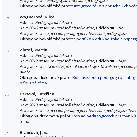
Program/obor
Pedagogika
/
Sociální pedagogika
Obhajoba bakalářské práce:
Integrace žáka s poruchou chován
Wagnerová, Alice
18.
Fakulta:
Pedagogická fakulta
Rok:
2016
, studium
úspěšně absolvováno
, udělen titul:
Bc.
Program/obor
Speciální pedagogika
/
Speciální pedagogika
Obhajoba bakalářské práce:
Specifika v edukaci žáka s Aspe
Zlatoš, Martin
19.
Fakulta:
Pedagogická fakulta
Rok:
2012
, studium
úspěšně absolvováno
, udělen titul:
Mgr.
Program/obor
Učitelství pro základní školy
/
Učitelství speciální
školy
Obhajoba diplomové práce:
Role asistenta pedagoga při integr
příbuzné téma
Bártová, Kateřina
20.
Fakulta:
Pedagogická fakulta
Rok:
2023
, studium
úspěšně absolvováno
, udělen titul:
Mgr.
Program/obor
Speciální pedagogika
/
Speciální pedagogika (Speci
Obhajoba diplomové práce:
Pohled pedagogických pracovníků 
téma
Brančová, Jana
21.