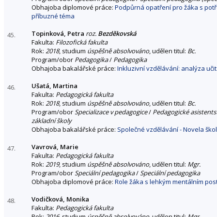
Obhajoba diplomové práce:
Podpůrná opatření pro žáka s pot
příbuzné téma
Topinková, Petra
roz.
Bezděkovská
45.
Fakulta:
Filozofická fakulta
Rok:
2018
, studium
úspěšně absolvováno
, udělen titul:
Bc.
Program/obor
Pedagogika
/
Pedagogika
Obhajoba bakalářské práce:
Inkluzivní vzdělávání: analýza uči
Ušatá, Martina
46.
Fakulta:
Pedagogická fakulta
Rok:
2018
, studium
úspěšně absolvováno
, udělen titul:
Bc.
Program/obor
Specializace v pedagogice
/
Pedagogické asistents
základní školy
Obhajoba bakalářské práce:
Společné vzdělávání - Novela šk
Vavrová, Marie
47.
Fakulta:
Pedagogická fakulta
Rok:
2019
, studium
úspěšně absolvováno
, udělen titul:
Mgr.
Program/obor
Speciální pedagogika
/
Speciální pedagogika
Obhajoba diplomové práce:
Role žáka s lehkým mentálním post
Vodičková, Monika
48.
Fakulta:
Pedagogická fakulta
Rok:
2016
, studium
úspěšně absolvováno
, udělen titul:
Mgr.