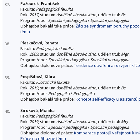
Pažourek, František
37.
Fakulta:
Pedagogická fakulta
Rok:
2017
, studium
úspěšně absolvováno
, udělen titul:
Bc.
Program/obor
Speciální pedagogika
/
Speciální pedagogika
Obhajoba bakalářské práce:
Žáci se syndromem poruchy pozorn
téma
Pleskačová, Renata
38.
Fakulta:
Pedagogická fakulta
Rok:
2009
, studium
úspěšně absolvováno
, udělen titul:
Mgr.
Program/obor
Speciální pedagogika
/
Speciální pedagogika
Obhajoba diplomové práce:
Tendence utváření a rozvíjení klí
Pospíšilová, Klára
39.
Fakulta:
Filozofická fakulta
Rok:
2019
, studium
úspěšně absolvováno
, udělen titul:
Bc.
Program/obor
Pedagogika
/
Pedagogika
Obhajoba bakalářské práce:
Koncept self-efficacy u asistent
Siruková, Monika
40.
Fakulta:
Pedagogická fakulta
Rok:
2019
, studium
úspěšně absolvováno
, udělen titul:
Mgr.
Program/obor
Speciální pedagogika
/
Speciální pedagogika
Obhajoba diplomové práce:
Komparace postojů veřejnosti k in
Práce na příbuzné téma