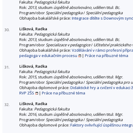
Fakulta:
Pedagogická fakulta
Rok:
2013
, studium
úspěšně absolvováno
, udělen titul:
Bc.
Program/obor
Speciální pedagogika
/
Speciální pedagogika
Obhajoba bakalářské práce:
Integrace dítěte s Downovým sy
Lišková, Radka
30.
Fakulta:
Pedagogická fakulta
Rok:
2013
, studium
úspěšně absolvováno
, udělen titul:
Bc.
Program/obor
Specializace v pedagogice
/
Učitelství praktického
Obhajoba bakalářské práce:
Vzdělávání v rámci profesní přípr
pedagoga v edukačním procesu
|
Práce na příbuzné téma
Lišková, Radka
31.
Fakulta:
Pedagogická fakulta
Rok:
2015
, studium
úspěšně absolvováno
, udělen titul:
Mgr.
Program/obor
Speciální pedagogika
/
Speciální pedagogika pro u
Obhajoba diplomové práce:
Didaktické hry a cvičení v edukac
RVP ZŠS
|
Práce na příbuzné téma
Lišková, Radka
32.
Fakulta:
Pedagogická fakulta
Rok:
2016
, studium
úspěšně absolvováno
, udělen titul:
Mgr.
Program/obor
Speciální pedagogika
/
Speciální pedagogika
Obhajoba diplomové práce:
Faktory ovlivňující úspěšnou integ