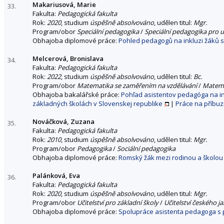
Makariusová, Marie
33.
Fakulta:
Pedagogická fakulta
Rok:
2020
, studium
úspěšně absolvováno
, udělen titul:
Mgr.
Program/obor
Speciální pedagogika
/
Speciální pedagogika pro u
Obhajoba diplomové práce:
Pohled pedagogů na inkluzi žáků 
Melcerová, Bronislava
34.
Fakulta:
Pedagogická fakulta
Rok:
2022
, studium
úspěšně absolvováno
, udělen titul:
Bc.
Program/obor
Matematika se zaměřením na vzdělávání
/
Matema
Obhajoba bakalářské práce:
Pohľad asistentov pedagóga na in
základných školách v Slovenskej republike
|
Práce na příbu
Nováčková, Zuzana
35.
Fakulta:
Pedagogická fakulta
Rok:
2010
, studium
úspěšně absolvováno
, udělen titul:
Mgr.
Program/obor
Pedagogika
/
Sociální pedagogika
Obhajoba diplomové práce:
Romský žák mezi rodinou a školou (
Palánková, Eva
36.
Fakulta:
Pedagogická fakulta
Rok:
2020
, studium
úspěšně absolvováno
, udělen titul:
Mgr.
Program/obor
Učitelství pro základní školy
/
Učitelství českého 
Obhajoba diplomové práce:
Spolupráce asistenta pedagoga s 