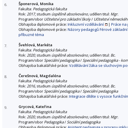
Šponerová, Monika
6.
Fakulta:
Pedagogická fakulta
Rok:
2017
, studium
úspěšně absolvováno
, udělen titul:
Mgr.
Program/obor
Učitelství pro základní školy
/
Učitelství německého
Obhajoba diplomové práce:
Inkluzivní vzdělávání
|
Práce na
Obhajoba diplomové práce:
Názory pedagogů Férové základní š
příbuzné téma
Švehlová, Markéta
7.
Fakulta:
Pedagogická fakulta
Rok:
2020
, studium
úspěšně absolvováno
, udělen titul:
Bc.
Program/obor
Speciální pedagogika
/
Speciální pedagogika - ko
Obhajoba bakalářské práce:
Vzdělávání žáka se sluchovým po
Čerešnová, Magdaléna
8.
Fakulta:
Pedagogická fakulta
Rok:
2016
, studium
úspěšně absolvováno
, udělen titul:
Bc.
Program/obor
Speciální pedagogika
/
Speciální pedagogika
Obhajoba bakalářské práce:
Integrace dítěte s vysoce funkční
Grycová, Kateřina
9.
Fakulta:
Pedagogická fakulta
Rok:
2020
, studium
úspěšně absolvováno
, udělen titul:
Mgr.
Program/obor
Pedagogika
/
Sociální pedagogika
Obhajoba diplomové práce:
Asistent pedagoga v procesu inklu