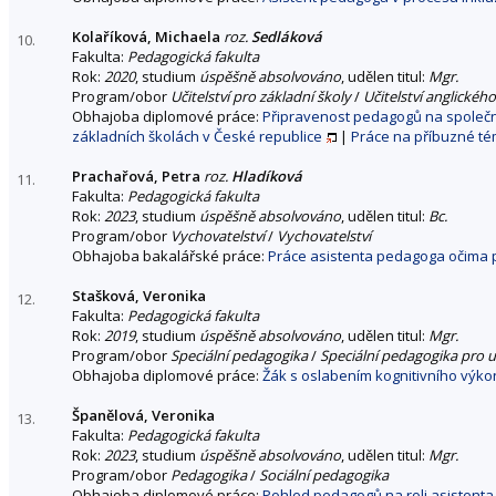
Kolaříková, Michaela
roz.
Sedláková
10.
Fakulta:
Pedagogická fakulta
Rok:
2020
, studium
úspěšně absolvováno
, udělen titul:
Mgr.
Program/obor
Učitelství pro základní školy
/
Učitelství anglickéh
Obhajoba diplomové práce:
Připravenost pedagogů na společn
základních školách v České republice
|
Práce na příbuzné t
Prachařová, Petra
roz.
Hladíková
11.
Fakulta:
Pedagogická fakulta
Rok:
2023
, studium
úspěšně absolvováno
, udělen titul:
Bc.
Program/obor
Vychovatelství
/
Vychovatelství
Obhajoba bakalářské práce:
Práce asistenta pedagoga očima p
Stašková, Veronika
12.
Fakulta:
Pedagogická fakulta
Rok:
2019
, studium
úspěšně absolvováno
, udělen titul:
Mgr.
Program/obor
Speciální pedagogika
/
Speciální pedagogika pro u
Obhajoba diplomové práce:
Žák s oslabením kognitivního výkon
Španělová, Veronika
13.
Fakulta:
Pedagogická fakulta
Rok:
2023
, studium
úspěšně absolvováno
, udělen titul:
Mgr.
Program/obor
Pedagogika
/
Sociální pedagogika
Obhajoba diplomové práce:
Pohled pedagogů na roli asistent