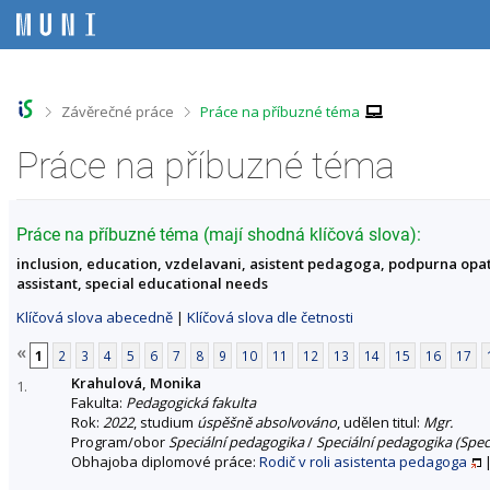
P
P
P
P
ř
ř
ř
ř
e
e
e
e
s
s
s
s
k
k
k
k
o
o
o
o
>
>
Závěrečné práce
Práce na příbuzné téma
č
č
č
č
i
i
i
i
Práce na příbuzné téma
t
t
t
t
n
n
n
n
a
a
a
a
h
h
o
p
Práce na příbuzné téma (mají shodná klíčová slova):
o
l
b
a
inclusion, education, vzdelavani, asistent pedagoga, podpurna opat
r
a
s
t
assistant, special educational needs
n
v
a
i
í
i
h
č
Klíčová slova abecedně
|
Klíčová slova dle četnosti
l
č
k
i
k
u
«
1
2
3
4
5
6
7
8
9
10
11
12
13
14
15
16
17
š
u
Krahulová, Monika
t
1.
Fakulta:
Pedagogická fakulta
u
Rok:
2022
, studium
úspěšně absolvováno
, udělen titul:
Mgr.
Program/obor
Speciální pedagogika
/
Speciální pedagogika (Speci
Obhajoba diplomové práce:
Rodič v roli asistenta pedagoga