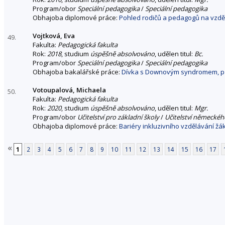
Program/obor
Speciální pedagogika
/
Speciální pedagogika
Obhajoba diplomové práce:
Pohled rodičů a pedagogů na vzděl
Vojtková, Eva
49.
Fakulta:
Pedagogická fakulta
Rok:
2018
, studium
úspěšně absolvováno
, udělen titul:
Bc.
Program/obor
Speciální pedagogika
/
Speciální pedagogika
Obhajoba bakalářské práce:
Dívka s Downovým syndromem, př
Votoupalová, Michaela
50.
Fakulta:
Pedagogická fakulta
Rok:
2020
, studium
úspěšně absolvováno
, udělen titul:
Mgr.
Program/obor
Učitelství pro základní školy
/
Učitelství německého
Obhajoba diplomové práce:
Bariéry inkluzivního vzdělávání ž
«
1
2
3
4
5
6
7
8
9
10
11
12
13
14
15
16
17