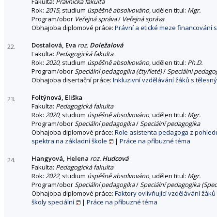
Fakulta:
Právnická fakulta
Rok:
2015
, studium
úspěšně absolvováno
, udělen titul:
Mgr.
Program/obor
Veřejná správa
/
Veřejná správa
Obhajoba diplomové práce:
Právní a etické meze financování s
Dostalová, Eva
roz.
Doležalová
22.
Fakulta:
Pedagogická fakulta
Rok:
2020
, studium
úspěšně absolvováno
, udělen titul:
Ph.D.
Program/obor
Speciální pedagogika (čtyřleté)
/
Speciální pedago
Obhajoba disertační práce:
Inkluzivní vzdělávání žáků s těles
Foltýnová, Eliška
23.
Fakulta:
Pedagogická fakulta
Rok:
2020
, studium
úspěšně absolvováno
, udělen titul:
Mgr.
Program/obor
Speciální pedagogika
/
Speciální pedagogika
Obhajoba diplomové práce:
Role asistenta pedagoga z pohledu
spektra na základní škole
|
Práce na příbuzné téma
Hangyová, Helena
roz.
Hudcová
24.
Fakulta:
Pedagogická fakulta
Rok:
2022
, studium
úspěšně absolvováno
, udělen titul:
Mgr.
Program/obor
Speciální pedagogika
/
Speciální pedagogika (Speci
Obhajoba diplomové práce:
Faktory ovlivňující vzdělávání žák
školy speciální
|
Práce na příbuzné téma