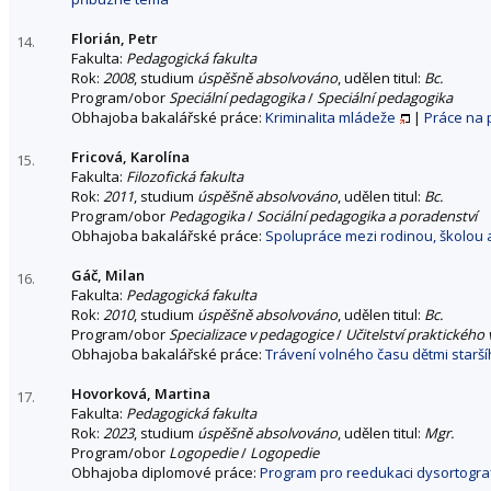
Florián, Petr
14.
Fakulta:
Pedagogická fakulta
Rok:
2008
, studium
úspěšně absolvováno
, udělen titul:
Bc.
Program/obor
Speciální pedagogika
/
Speciální pedagogika
Obhajoba bakalářské práce:
Kriminalita mládeže
|
Práce na 
Fricová, Karolína
15.
Fakulta:
Filozofická fakulta
Rok:
2011
, studium
úspěšně absolvováno
, udělen titul:
Bc.
Program/obor
Pedagogika
/
Sociální pedagogika a poradenství
Obhajoba bakalářské práce:
Spolupráce mezi rodinou, školou 
Gáč, Milan
16.
Fakulta:
Pedagogická fakulta
Rok:
2010
, studium
úspěšně absolvováno
, udělen titul:
Bc.
Program/obor
Specializace v pedagogice
/
Učitelství praktického
Obhajoba bakalářské práce:
Trávení volného času dětmi starší
Hovorková, Martina
17.
Fakulta:
Pedagogická fakulta
Rok:
2023
, studium
úspěšně absolvováno
, udělen titul:
Mgr.
Program/obor
Logopedie
/
Logopedie
Obhajoba diplomové práce:
Program pro reedukaci dysortograf