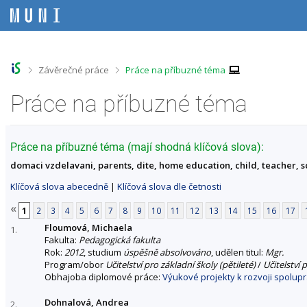
P
P
P
P
ř
ř
ř
ř
e
e
e
e
s
s
s
s
k
k
k
k
o
o
o
o
>
>
Závěrečné práce
Práce na příbuzné téma
č
č
č
č
i
i
i
i
Práce na příbuzné téma
t
t
t
t
n
n
n
n
a
a
a
a
h
h
o
p
Práce na příbuzné téma (mají shodná klíčová slova):
o
l
b
a
domaci vzdelavani, parents, dite, home education, child, teacher, sch
r
a
s
t
n
v
a
i
Klíčová slova abecedně
|
Klíčová slova dle četnosti
í
i
h
č
l
č
k
«
1
2
3
4
5
6
7
8
9
10
11
12
13
14
15
16
17
i
k
u
Floumová, Michaela
š
u
1.
Fakulta:
Pedagogická fakulta
t
Rok:
2012
, studium
úspěšně absolvováno
, udělen titul:
Mgr.
u
Program/obor
Učitelství pro základní školy (pětileté)
/
Učitelství 
Obhajoba diplomové práce:
Výukové projekty k rozvoji spolupr
Dohnalová, Andrea
2.