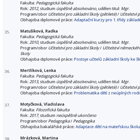
Fakulta:
Pedagogická fakulta
Rok:
2012
, studium
úspěšně absolvováno
, udělen titul:
Mgr.
Program/obor
Učitelství pro základní školy (pětileté)
/
Učitelství 
Obhajoba diplomové práce:
Adaptační kurzy pro 1. třídy základ
Matušíková, Radka
35.
Fakulta:
Pedagogická fakulta
Rok:
2010
, studium
úspěšně absolvováno
, udělen titul:
Mgr.
Program/obor
Učitelství pro základní školy
/
Učitelství německého
školy
Obhajoba diplomové práce:
Postoje učitelů základní školy ke šk
Mertlíková, Lenka
36.
Fakulta:
Pedagogická fakulta
Rok:
2013
, studium
úspěšně absolvováno
, udělen titul:
Mgr.
Program/obor
Učitelství pro základní školy (pětileté)
/
Učitelství 
Obhajoba diplomové práce:
Problematika dětí z neúplných rodi
Motyčková, Vladislava
37.
Fakulta:
Filozofická fakulta
Rok:
2017
, studium
neúspěšně ukončeno
Program/obor
Pedagogika
/
Pedagogika
Obhajoba bakalářské práce:
Adaptace dětí na mateřskou škol
Mrázková, Martina
38.