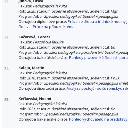
Junová, Eliška
22.
Fakulta:
Pedagogická fakulta
Rok:
2020
, studium
úspěšně absolvováno
, udělen titul:
Mgr.
Program/obor
Speciální pedagogika
/
Speciální pedagogika
Obhajoba diplomové práce:
Práce se třídou a třídnické hodiny 
škol
|
Práce na příbuzné téma
Kačurová, Tereza
23.
Fakulta:
Filozofická fakulta
Rok:
2023
, studium
úspěšně absolvováno
, udělen titul:
Bc.
Program/obor
Sociální pedagogika a poradenství
/
Sociální peda
Obhajoba bakalářské práce:
Pohledy pracovníků školních pora
Kaleja, Martin
24.
Fakulta:
Pedagogická fakulta
Rok:
2010
, studium
úspěšně absolvováno
, udělen titul:
Ph.D.
Program/obor
Speciální pedagogika
/
Speciální pedagogika (třílet
Obhajoba disertační práce:
Analýza postojů rodičů romských dě
Keřkovská, Noemi
25.
Fakulta:
Pedagogická fakulta
Rok:
2021
, studium
úspěšně absolvováno
, udělen titul:
Bc.
Program/obor
Speciální pedagogika
/
Speciální pedagogika
Obhajoba bakalářské práce:
Pohled vychovatelů na představy 