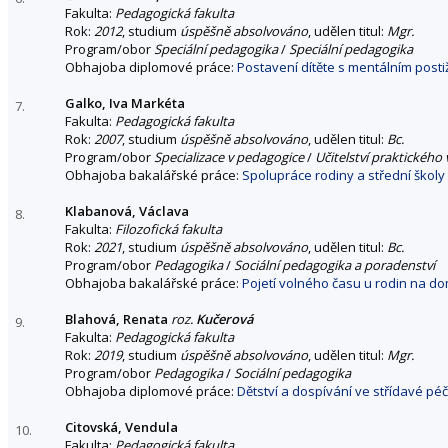
Fakulta:
Pedagogická fakulta
Rok:
2012
, studium
úspěšně absolvováno
, udělen titul:
Mgr.
Program/obor
Speciální pedagogika
/
Speciální pedagogika
Obhajoba diplomové práce:
Postavení dítěte s mentálním pos
Galko, Iva Markéta
7.
Fakulta:
Pedagogická fakulta
Rok:
2007
, studium
úspěšně absolvováno
, udělen titul:
Bc.
Program/obor
Specializace v pedagogice
/
Učitelství praktického
Obhajoba bakalářské práce:
Spolupráce rodiny a střední školy
Klabanová, Václava
8.
Fakulta:
Filozofická fakulta
Rok:
2021
, studium
úspěšně absolvováno
, udělen titul:
Bc.
Program/obor
Pedagogika
/
Sociální pedagogika a poradenství
Obhajoba bakalářské práce:
Pojetí volného času u rodin na d
Blahová, Renata
roz.
Kučerová
9.
Fakulta:
Pedagogická fakulta
Rok:
2019
, studium
úspěšně absolvováno
, udělen titul:
Mgr.
Program/obor
Pedagogika
/
Sociální pedagogika
Obhajoba diplomové práce:
Dětství a dospívání ve střídavé pé
Citovská, Vendula
10.
Fakulta:
Pedagogická fakulta