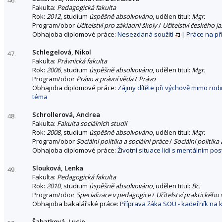
Fakulta:
Pedagogická fakulta
Rok:
2012
, studium
úspěšně absolvováno
, udělen titul:
Mgr.
Program/obor
Učitelství pro základní školy
/
Učitelství českého ja
Obhajoba diplomové práce:
Nesezdaná soužití
|
Práce na p
Schlegelová, Nikol
47.
Fakulta:
Právnická fakulta
Rok:
2006
, studium
úspěšně absolvováno
, udělen titul:
Mgr.
Program/obor
Právo a právní věda
/
Právo
Obhajoba diplomové práce:
Zájmy dítěte při výchově mimo rodi
téma
Schrollerová, Andrea
48.
Fakulta:
Fakulta sociálních studií
Rok:
2008
, studium
úspěšně absolvováno
, udělen titul:
Mgr.
Program/obor
Sociální politika a sociální práce
/
Sociální politika 
Obhajoba diplomové práce:
Životní situace lidí s mentálním po
Slouková, Lenka
49.
Fakulta:
Pedagogická fakulta
Rok:
2010
, studium
úspěšně absolvováno
, udělen titul:
Bc.
Program/obor
Specializace v pedagogice
/
Učitelství praktického
Obhajoba bakalářské práce:
Příprava žáka SOU - kadeřník na
Šabatková, Lucie