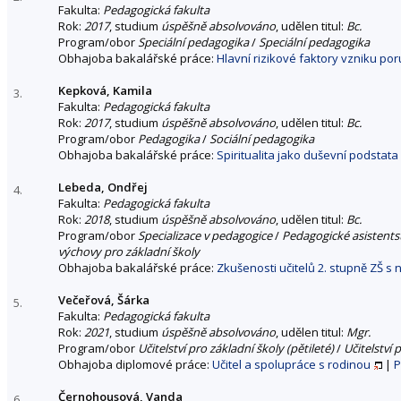
Fakulta:
Pedagogická fakulta
Rok:
2017
, studium
úspěšně absolvováno
, udělen titul:
Bc.
Program/obor
Speciální pedagogika
/
Speciální pedagogika
Obhajoba bakalářské práce:
Hlavní rizikové faktory vzniku por
Kepková, Kamila
3.
Fakulta:
Pedagogická fakulta
Rok:
2017
, studium
úspěšně absolvováno
, udělen titul:
Bc.
Program/obor
Pedagogika
/
Sociální pedagogika
Obhajoba bakalářské práce:
Spiritualita jako duševní podstata
Lebeda, Ondřej
4.
Fakulta:
Pedagogická fakulta
Rok:
2018
, studium
úspěšně absolvováno
, udělen titul:
Bc.
Program/obor
Specializace v pedagogice
/
Pedagogické asistentst
výchovy pro základní školy
Obhajoba bakalářské práce:
Zkušenosti učitelů 2. stupně ZŠ s 
Večeřová, Šárka
5.
Fakulta:
Pedagogická fakulta
Rok:
2021
, studium
úspěšně absolvováno
, udělen titul:
Mgr.
Program/obor
Učitelství pro základní školy (pětileté)
/
Učitelství 
Obhajoba diplomové práce:
Učitel a spolupráce s rodinou
|
P
Černohousová, Vanda
6.