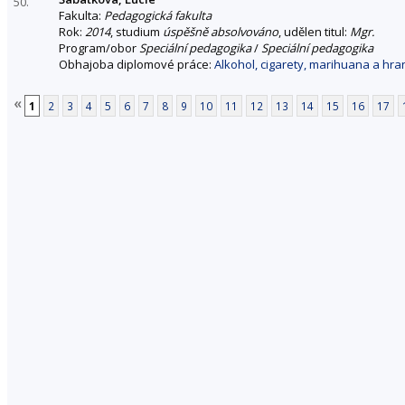
50.
Fakulta:
Pedagogická fakulta
Rok:
2014
, studium
úspěšně absolvováno
, udělen titul:
Mgr.
Program/obor
Speciální pedagogika
/
Speciální pedagogika
Obhajoba diplomové práce:
Alkohol, cigarety, marihuana a hra
«
1
2
3
4
5
6
7
8
9
10
11
12
13
14
15
16
17