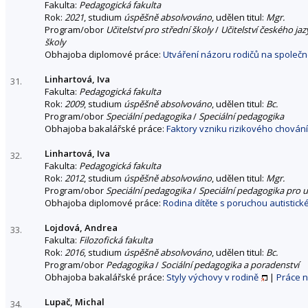
Fakulta:
Pedagogická fakulta
Rok:
2021
, studium
úspěšně absolvováno
, udělen titul:
Mgr.
Program/obor
Učitelství pro střední školy
/
Učitelství českého jaz
školy
Obhajoba diplomové práce:
Utváření názoru rodičů na společn
Linhartová, Iva
31.
Fakulta:
Pedagogická fakulta
Rok:
2009
, studium
úspěšně absolvováno
, udělen titul:
Bc.
Program/obor
Speciální pedagogika
/
Speciální pedagogika
Obhajoba bakalářské práce:
Faktory vzniku rizikového chování
Linhartová, Iva
32.
Fakulta:
Pedagogická fakulta
Rok:
2012
, studium
úspěšně absolvováno
, udělen titul:
Mgr.
Program/obor
Speciální pedagogika
/
Speciální pedagogika pro u
Obhajoba diplomové práce:
Rodina dítěte s poruchou autistick
Lojdová, Andrea
33.
Fakulta:
Filozofická fakulta
Rok:
2016
, studium
úspěšně absolvováno
, udělen titul:
Bc.
Program/obor
Pedagogika
/
Sociální pedagogika a poradenství
Obhajoba bakalářské práce:
Styly výchovy v rodině
|
Práce 
Lupač, Michal
34.