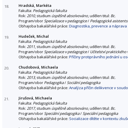
Hradská, Markéta
18.
Fakulta:
Pedagogická fakulta
Rok:
2010
, studium
úspěšně absolvováno
, udělen titul:
Bc.
Program/obor
Specializace v pedagogice
/
Pedagogické asistentst
Obhajoba bakalářské práce:
Diagnostika, prevence a náprava st
Hudeček, Michal
19.
Fakulta:
Pedagogická fakulta
Rok:
2011
, studium
úspěšně absolvováno
, udělen titul:
Bc.
Program/obor
Specializace v pedagogice
/
Učitelství praktického
Obhajoba bakalářské práce:
Příčiny protiprávního jednání u os
Chudobová, Michaela
20.
Fakulta:
Pedagogická fakulta
Rok:
2013
, studium
úspěšně absolvováno
, udělen titul:
Bc.
Program/obor
Pedagogika
/
Sociální pedagogika
Obhajoba bakalářské práce:
Analýza příčin delikvence v soud
Jirušová, Michaela
21.
Fakulta:
Pedagogická fakulta
Rok:
2017
, studium
úspěšně absolvováno
, udělen titul:
Bc.
Program/obor
Speciální pedagogika
/
Speciální pedagogika
Obhajoba bakalářské práce:
Socializace dítěte v kontextu zku