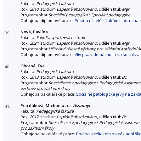
Fakulta:
Pedagogická fakulta
Rok:
2010
, studium
úspěšně absolvováno
, udělen titul:
Mgr.
Program/obor
Speciální pedagogika
/
Speciální pedagogika
Obhajoba diplomové práce:
Přístup učitelů k žákům s porucham
Nová, Pavlína
39.
Fakulta:
Fakulta sportovních studií
Rok:
2024
, studium
úspěšně absolvováno
, udělen titul:
Mgr.
Program/obor
Učitelství tělesné výchovy pro základní a střední š
Obhajoba diplomové práce:
Vliv psa v domácnosti na socializaci
Oborná, Eva
40.
Fakulta:
Pedagogická fakulta
Rok:
2013
, studium
úspěšně absolvováno
, udělen titul:
Bc.
Program/obor
Specializace v pedagogice
/
Pedagogické asistentst
výchovy pro základní školy
Obhajoba bakalářské práce:
Sociálně patologické jevy na zákl
Petriláková, Michaela
roz.
Asszonyi
41.
Fakulta:
Pedagogická fakulta
Rok:
2017
, studium
úspěšně absolvováno
, udělen titul:
Bc.
Program/obor
Specializace v pedagogice
/
Pedagogické asistentst
pro základní školy
Obhajoba bakalářské práce:
Rodina s celiakem na základní šk