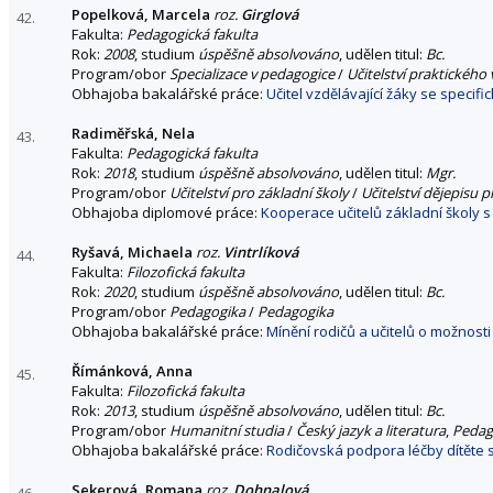
Popelková, Marcela
roz.
Girglová
42.
Fakulta:
Pedagogická fakulta
Rok:
2008
, studium
úspěšně absolvováno
, udělen titul:
Bc.
Program/obor
Specializace v pedagogice
/
Učitelství praktického
Obhajoba bakalářské práce:
Učitel vzdělávající žáky se specif
Radiměřská, Nela
43.
Fakulta:
Pedagogická fakulta
Rok:
2018
, studium
úspěšně absolvováno
, udělen titul:
Mgr.
Program/obor
Učitelství pro základní školy
/
Učitelství dějepisu p
Obhajoba diplomové práce:
Kooperace učitelů základní školy s 
Ryšavá, Michaela
roz.
Vintrlíková
44.
Fakulta:
Filozofická fakulta
Rok:
2020
, studium
úspěšně absolvováno
, udělen titul:
Bc.
Program/obor
Pedagogika
/
Pedagogika
Obhajoba bakalářské práce:
Mínění rodičů a učitelů o možnost
Římánková, Anna
45.
Fakulta:
Filozofická fakulta
Rok:
2013
, studium
úspěšně absolvováno
, udělen titul:
Bc.
Program/obor
Humanitní studia
/
Český jazyk a literatura
,
Pedag
Obhajoba bakalářské práce:
Rodičovská podpora léčby dítěte s
Sekerová, Romana
roz.
Dohnalová
46.