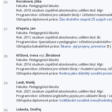
Kociánová, Jitka
26.
Fakulta:
Pedagogická fakulta
Rok:
2019
, studium
úspěšně absolvováno
, udělen titul:
Mgr.
Program/obor
Učitelství pro základní školy
/
Učitelství matematik
Obhajoba diplomové práce:
Žáci druhého stupně ZŠ a jejich vzt
Křepela, Jan
27.
Fakulta:
Pedagogická fakulta
Rok:
2011
, studium
úspěšně absolvováno
, udělen titul:
Bc.
Program/obor
Specializace v pedagogice
/
Učitelství praktického
Obhajoba bakalářské práce:
Šikana - její projevy, prevence
Křížová, Irena
roz.
Škrobová
28.
Fakulta:
Pedagogická fakulta
Rok:
2014
, studium
úspěšně absolvováno
, udělen titul:
Mgr.
Program/obor
Učitelství pro střední školy
/
Hudební výchova
,
Uči
Obhajoba diplomové práce:
Rodina jako důležitý sociální prosto
Laub, Matěj
29.
Fakulta:
Pedagogická fakulta
Rok:
2021
, studium
úspěšně absolvováno
, udělen titul:
Mgr.
Program/obor
Učitelství anglického jazyka pro základní školy
/
Uč
Obhajoba diplomové práce:
Vzdělávání sociálně znevýhodněn
Lebeda, Ondřej
30.