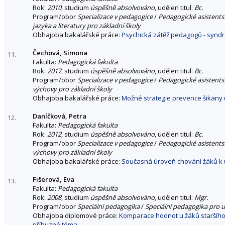
Rok:
2010
, studium
úspěšně absolvováno
, udělen titul:
Bc.
Program/obor
Specializace v pedagogice
/
Pedagogické asistentst
jazyka a literatury pro základní školy
Obhajoba bakalářské práce:
Psychická zátěž pedagogů - synd
Čechová, Simona
11.
Fakulta:
Pedagogická fakulta
Rok:
2017
, studium
úspěšně absolvováno
, udělen titul:
Bc.
Program/obor
Specializace v pedagogice
/
Pedagogické asistentst
výchovy pro základní školy
Obhajoba bakalářské práce:
Možné strategie prevence šikany 
Daníčková, Petra
12.
Fakulta:
Pedagogická fakulta
Rok:
2012
, studium
úspěšně absolvováno
, udělen titul:
Bc.
Program/obor
Specializace v pedagogice
/
Pedagogické asistentst
výchovy pro základní školy
Obhajoba bakalářské práce:
Současná úroveň chování žáků k 
Fišerová, Eva
13.
Fakulta:
Pedagogická fakulta
Rok:
2008
, studium
úspěšně absolvováno
, udělen titul:
Mgr.
Program/obor
Speciální pedagogika
/
Speciální pedagogika pro u
Obhajoba diplomové práce:
Komparace hodnot u žáků staršího
příbuzné téma