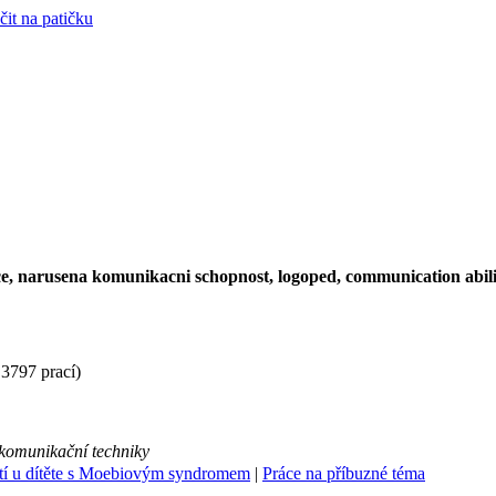
čit na patičku
ce, narusena komunikacni schopnost, logoped, communication abili
3797 prací)
 komunikační techniky
tí u dítěte s Moebiovým syndromem
|
Práce na příbuzné téma