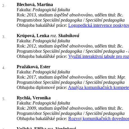
Blechová, Martina
2.
Fakulta:
Pedagogická fakulta
Rok:
2013
, studium
úspěšně absolvováno
, udělen titul:
Bc.
Program/obor
Speciální pedagogika
/
Speciální pedagogika
Obhajoba bakalářské práce:
Logopedická intervence poskyto
Krúpová, Lenka
roz.
Skalníková
3.
Fakulta:
Pedagogická fakulta
Rok:
2012
, studium
úspěšně absolvováno
, udělen titul:
Bc.
Program/obor
Speciální pedagogika
/
Speciální pedagogika -
Obhajoba bakalářské práce:
Využití interaktivní tabule pro 
Pražáková, Ester
4.
Fakulta:
Pedagogická fakulta
Rok:
2017
, studium
úspěšně absolvováno
, udělen titul:
Mgr.
Program/obor
Speciální pedagogika
/
Speciální pedagogika
Obhajoba diplomové práce:
Analýza komunikačních kompeten
Rychlá, Veronika
5.
Fakulta:
Pedagogická fakulta
Rok:
2009
, studium
úspěšně absolvováno
, udělen titul:
Bc.
Program/obor
Speciální pedagogika
/
Speciální pedagogika
Obhajoba bakalářské práce:
Rozvoj komunikačních dovedností
Vošická, Eliška
roz.
Vopěnková