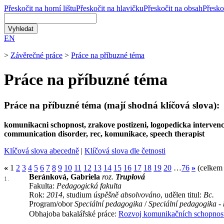
Přeskočit na horní lištu
Přeskočit na hlavičku
Přeskočit na obsah
Přesko
EN
>
Závěrečné práce
>
Práce na příbuzné téma
Práce na příbuzné téma
Práce na příbuzné téma (mají shodná klíčová slova):
komunikacni schopnost, zrakove postizeni, logopedicka interven
communication disorder, rec, komunikace, speech therapist
Klíčová slova abecedně
|
Klíčová slova dle četnosti
«
1
2
3
4
5
6
7
8
9
10
11
12
13
14
15
16
17
18
19
20
…
76
»
(celkem 
Beránková, Gabriela
roz.
Truplová
1.
Fakulta:
Pedagogická fakulta
Rok:
2014
, studium
úspěšně absolvováno
, udělen titul:
Bc.
Program/obor
Speciální pedagogika
/
Speciální pedagogika -
Obhajoba bakalářské práce:
Rozvoj komunikačních schopnos