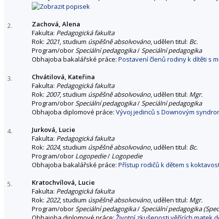
Zachová, Alena
2.
Fakulta:
Pedagogická fakulta
Rok:
2021
, studium
úspěšně absolvováno
, udělen titul:
Bc.
Program/obor
Speciální pedagogika
/
Speciální pedagogika
Obhajoba bakalářské práce:
Postavení členů rodiny k dítěti 
Chvátilová, Kateřina
3.
Fakulta:
Pedagogická fakulta
Rok:
2007
, studium
úspěšně absolvováno
, udělen titul:
Mgr.
Program/obor
Speciální pedagogika
/
Speciální pedagogika
Obhajoba diplomové práce:
Vývoj jedinců s Downovým syndrom
Jurková, Lucie
4.
Fakulta:
Pedagogická fakulta
Rok:
2024
, studium
úspěšně absolvováno
, udělen titul:
Bc.
Program/obor
Logopedie
/
Logopedie
Obhajoba bakalářské práce:
Přístup rodičů k dětem s koktavos
Kratochvílová, Lucie
5.
Fakulta:
Pedagogická fakulta
Rok:
2022
, studium
úspěšně absolvováno
, udělen titul:
Mgr.
Program/obor
Speciální pedagogika
/
Speciální pedagogika (Speci
Obhajoba diplomové práce:
Životní zkušenosti věřících matek