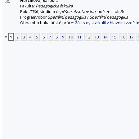
Hercíková, Barbora
50.
Fakulta:
Pedagogická fakulta
Rok:
2006
, studium
úspěšně absolvováno
, udělen titul:
Bc.
Program/obor
Speciální pedagogika
/
Speciální pedagogika
Obhajoba bakalářské práce:
Žák s dyskalkulií v hlavním vzděl
«
1
2
3
4
5
6
7
8
9
10
11
12
13
14
15
16
17