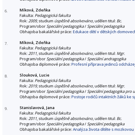
Míková, Zdeňka
6.
Fakulta:
Pedagogická fakulta
Rok:
2009
, studium
úspěšně absolvováno
, udělen titul:
Bc.
Program/obor
Speciální pedagogika
/
Speciální pedagogika
Obhajoba bakalářské práce:
Edukace dětí v dětských domovech 
Míková, Zdeňka
7.
Fakulta:
Pedagogická fakulta
Rok:
2011
, studium
úspěšně absolvováno
, udělen titul:
Mgr.
Program/obor
Speciální pedagogika
/
Speciální andragogika
Obhajoba diplomové práce:
Profesní příprava jedinců odcházej
Slouková, Lucie
8.
Fakulta:
Pedagogická fakulta
Rok:
2019
, studium
úspěšně absolvováno
, udělen titul:
Mgr.
Program/obor
Speciální pedagogika
/
Speciální pedagogika pro u
Obhajoba diplomové práce:
Postoje rodičů intaktních žáků ke
Stanislavová, Jana
9.
Fakulta:
Pedagogická fakulta
Rok:
2011
, studium
úspěšně absolvováno
, udělen titul:
Bc.
Program/obor
Speciální pedagogika
/
Speciální pedagogika
Obhajoba bakalářské práce:
Analýza života dítěte s mozkovou