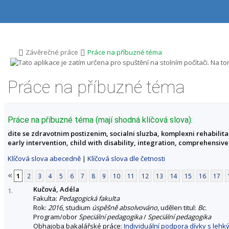
P
P
P
P
ř
ř
ř
ř
e
e
e
e
s
s
s
s
k
k
k
k
o
o
o
o
>
>
Závěrečné práce
Práce na příbuzné téma
č
č
č
č
i
i
i
i
t
t
t
t
Práce na příbuzné téma
n
n
n
n
a
a
a
a
h
h
o
p
o
l
b
a
Práce na příbuzné téma (mají shodná klíčová slova):
r
a
s
t
dite se zdravotnim postizenim, socialni sluzba, komplexni rehabilita
n
v
a
i
early intervention, child with disability, integration, comprehensive
í
i
h
č
l
č
k
Klíčová slova abecedně
|
Klíčová slova dle četnosti
i
k
u
š
u
«
1
2
3
4
5
6
7
8
9
10
11
12
13
14
15
16
17
t
u
Kučová, Adéla
1.
Fakulta:
Pedagogická fakulta
Rok:
2016
, studium
úspěšně absolvováno
, udělen titul:
Bc.
Program/obor
Speciální pedagogika
/
Speciální pedagogika
Obhajoba bakalářské práce:
Individuální podpora dívky s leh