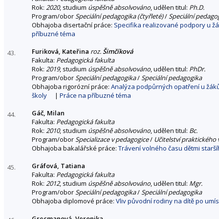
Rok:
2020
, studium
úspěšně absolvováno
, udělen titul:
Ph.D.
Program/obor
Speciální pedagogika (čtyřleté)
/
Speciální pedago
Obhajoba disertační práce:
Specifika realizované podpory u žák
příbuzné téma
Furiková, Kateřina
roz.
Šimčíková
43.
Fakulta:
Pedagogická fakulta
Rok:
2019
, studium
úspěšně absolvováno
, udělen titul:
PhDr.
Program/obor
Speciální pedagogika
/
Speciální pedagogika
Obhajoba rigorózní práce:
Analýza podpůrných opatření u žáků s
školy
|
Práce na příbuzné téma
Gáč, Milan
44.
Fakulta:
Pedagogická fakulta
Rok:
2010
, studium
úspěšně absolvováno
, udělen titul:
Bc.
Program/obor
Specializace v pedagogice
/
Učitelství praktického
Obhajoba bakalářské práce:
Trávení volného času dětmi starší
Gráfová, Tatiana
45.
Fakulta:
Pedagogická fakulta
Rok:
2012
, studium
úspěšně absolvováno
, udělen titul:
Mgr.
Program/obor
Speciální pedagogika
/
Speciální pedagogika
Obhajoba diplomové práce:
Vliv původní rodiny na dítě po um
Grecmanová, Veronika