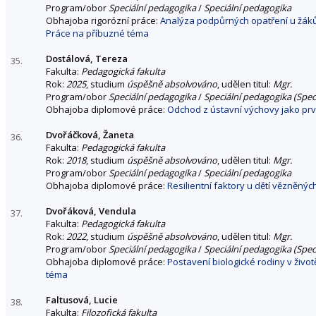
Program/obor
Speciální pedagogika
/
Speciální pedagogika
Obhajoba rigorózní práce:
Analýza podpůrných opatření u žáků 
Práce na příbuzné téma
Dostálová, Tereza
35.
Fakulta:
Pedagogická fakulta
Rok:
2025
, studium
úspěšně absolvováno
, udělen titul:
Mgr.
Program/obor
Speciální pedagogika
/
Speciální pedagogika (Spec
Obhajoba diplomové práce:
Odchod z ústavní výchovy jako prv
Dvořáčková, Žaneta
36.
Fakulta:
Pedagogická fakulta
Rok:
2018
, studium
úspěšně absolvováno
, udělen titul:
Mgr.
Program/obor
Speciální pedagogika
/
Speciální pedagogika
Obhajoba diplomové práce:
Resilientní faktory u dětí vězněnýc
Dvořáková, Vendula
37.
Fakulta:
Pedagogická fakulta
Rok:
2022
, studium
úspěšně absolvováno
, udělen titul:
Mgr.
Program/obor
Speciální pedagogika
/
Speciální pedagogika (Spec
Obhajoba diplomové práce:
Postavení biologické rodiny v živ
téma
Faltusová, Lucie
38.
Fakulta:
Filozofická fakulta