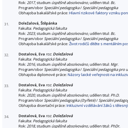
Rok:
2017
, studium
úspěšně absolvováno
, udělen titul:
Bc.
Program/obor
Speciální pedagogika
/
Speciální pedagogika
Obhajoba bakalářské práce:
Hlavní rizikové faktory vzniku por
Doležalová, Štěpánka
31.
Fakulta:
Pedagogická fakulta
Rok:
2023
, studium
úspěšně absolvováno
, udělen titul:
Bc.
Program/obor
Speciální pedagogika
/
Speciální pedagogika
Obhajoba bakalářské práce:
Život rodičů dítěte s mentálním p
Dostalová, Eva
roz.
Doležalová
32.
Fakulta:
Pedagogická fakulta
Rok:
2016
, studium
úspěšně absolvováno
, udělen titul:
Mgr.
Program/obor
Speciální pedagogika
/
Speciální pedagogika pro u
Obhajoba diplomové práce:
Názory laické veřejnosti na inkluzi
Dostalová, Eva
roz.
Doležalová
33.
Fakulta:
Pedagogická fakulta
Rok:
2020
, studium
úspěšně absolvováno
, udělen titul:
Ph.D.
Program/obor
Speciální pedagogika (čtyřleté)
/
Speciální pedago
Obhajoba disertační práce:
Inkluzivní vzdělávání žáků s těles
Dostalová, Eva
roz.
Doležalová
34.
Fakulta:
Pedagogická fakulta
Rok:
2018
, studium
úspěšně absolvováno
, udělen titul:
PhDr.