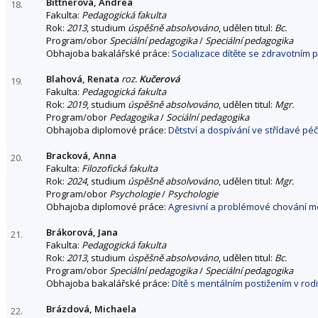
Bittnerová, Andrea
18.
Fakulta:
Pedagogická fakulta
Rok:
2013
, studium
úspěšně absolvováno
, udělen titul:
Bc.
Program/obor
Speciální pedagogika
/
Speciální pedagogika
Obhajoba bakalářské práce:
Socializace dítěte se zdravotním 
Blahová, Renata
roz.
Kučerová
19.
Fakulta:
Pedagogická fakulta
Rok:
2019
, studium
úspěšně absolvováno
, udělen titul:
Mgr.
Program/obor
Pedagogika
/
Sociální pedagogika
Obhajoba diplomové práce:
Dětství a dospívání ve střídavé pé
Bracková, Anna
20.
Fakulta:
Filozofická fakulta
Rok:
2024
, studium
úspěšně absolvováno
, udělen titul:
Mgr.
Program/obor
Psychologie
/
Psychologie
Obhajoba diplomové práce:
Agresivní a problémové chování me
Brákorová, Jana
21.
Fakulta:
Pedagogická fakulta
Rok:
2013
, studium
úspěšně absolvováno
, udělen titul:
Bc.
Program/obor
Speciální pedagogika
/
Speciální pedagogika
Obhajoba bakalářské práce:
Dítě s mentálním postižením v rod
Brázdová, Michaela
22.