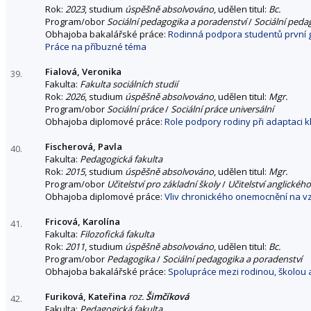
Rok:
2023
, studium
úspěšně absolvováno
, udělen titul:
Bc.
Program/obor
Sociální pedagogika a poradenství
/
Sociální peda
Obhajoba bakalářské práce:
Rodinná podpora studentů první g
Práce na příbuzné téma
Fialová, Veronika
39.
Fakulta:
Fakulta sociálních studií
Rok:
2026
, studium
úspěšně absolvováno
, udělen titul:
Mgr.
Program/obor
Sociální práce
/
Sociální práce universální
Obhajoba diplomové práce:
Role podpory rodiny při adaptaci 
Fischerová, Pavla
40.
Fakulta:
Pedagogická fakulta
Rok:
2015
, studium
úspěšně absolvováno
, udělen titul:
Mgr.
Program/obor
Učitelství pro základní školy
/
Učitelství anglického
Obhajoba diplomové práce:
Vliv chronického onemocnění na vz
Fricová, Karolína
41.
Fakulta:
Filozofická fakulta
Rok:
2011
, studium
úspěšně absolvováno
, udělen titul:
Bc.
Program/obor
Pedagogika
/
Sociální pedagogika a poradenství
Obhajoba bakalářské práce:
Spolupráce mezi rodinou, školou 
Furiková, Kateřina
roz.
Šimčíková
42.
Fakulta:
Pedagogická fakulta