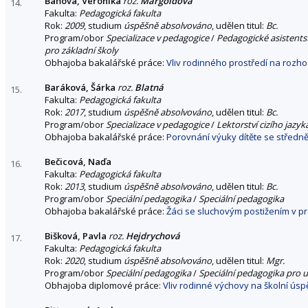
Báňová, Veronika
roz.
Margoldová
14.
Fakulta:
Pedagogická fakulta
Rok:
2009
, studium
úspěšně absolvováno
, udělen titul:
Bc.
Program/obor
Specializace v pedagogice
/
Pedagogické asistentst
pro základní školy
Obhajoba bakalářské práce:
Vliv rodinného prostředí na rozho
Baráková, Šárka
roz.
Blatná
15.
Fakulta:
Pedagogická fakulta
Rok:
2017
, studium
úspěšně absolvováno
, udělen titul:
Bc.
Program/obor
Specializace v pedagogice
/
Lektorství cizího jazyk
Obhajoba bakalářské práce:
Porovnání výuky dítěte se středně
Bečicová, Naďa
16.
Fakulta:
Pedagogická fakulta
Rok:
2013
, studium
úspěšně absolvováno
, udělen titul:
Bc.
Program/obor
Speciální pedagogika
/
Speciální pedagogika
Obhajoba bakalářské práce:
Žáci se sluchovým postižením v p
Bišková, Pavla
roz.
Hejdrychová
17.
Fakulta:
Pedagogická fakulta
Rok:
2020
, studium
úspěšně absolvováno
, udělen titul:
Mgr.
Program/obor
Speciální pedagogika
/
Speciální pedagogika pro u
Obhajoba diplomové práce:
Vliv rodinné výchovy na školní úsp