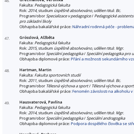
46.
Fakulta:
Pedagogická fakulta
Rok:
2014
, studium
úspěšně absolvováno
, udělen titul:
Bc.
Program/obor
Specializace v pedagogice
/
Pedagogické asistentst
pro základní školy
Obhajoba bakalářské práce:
Náhradní rodinná péče - problema
Grösslová, Alžběta
47.
Fakulta:
Pedagogická fakulta
Rok:
2015
, studium
úspěšně absolvováno
, udělen titul:
Mgr.
Program/obor
Speciální pedagogika
/
Speciální pedagogika pro u
Obhajoba diplomové práce:
Přání a možnosti sekundárního vz
Hartman, Martin
48.
Fakulta:
Fakulta sportovních studií
Rok:
2011
, studium
úspěšně absolvováno
, udělen titul:
Bc.
Program/obor
Tělesná výchova a sport
/
Tělesná výchova a sport
Obhajoba bakalářské práce:
Fenomén závislosti na alkoholu v 
Hausvaterová, Pavlína
49.
Fakulta:
Pedagogická fakulta
Rok:
2014
, studium
úspěšně absolvováno
, udělen titul:
Mgr.
Program/obor
Speciální pedagogika
/
Speciální andragogika
Obhajoba diplomové práce:
Podpora dospělého člověka se stř