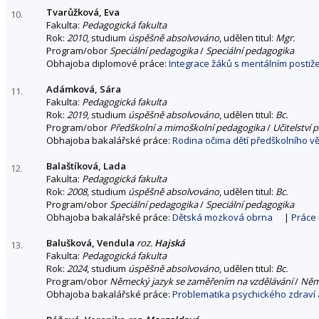
Tvarůžková, Eva
10.
Fakulta:
Pedagogická fakulta
Rok:
2010
, studium
úspěšně absolvováno
, udělen titul:
Mgr.
Program/obor
Speciální pedagogika
/
Speciální pedagogika
Obhajoba diplomové práce:
Integrace žáků s mentálním postiž
Adámková, Sára
11.
Fakulta:
Pedagogická fakulta
Rok:
2019
, studium
úspěšně absolvováno
, udělen titul:
Bc.
Program/obor
Předškolní a mimoškolní pedagogika
/
Učitelství 
Obhajoba bakalářské práce:
Rodina očima dětí předškolního v
Balaštíková, Lada
12.
Fakulta:
Pedagogická fakulta
Rok:
2008
, studium
úspěšně absolvováno
, udělen titul:
Bc.
Program/obor
Speciální pedagogika
/
Speciální pedagogika
Obhajoba bakalářské práce:
Dětská mozková obrna
|
Práce
Balušková, Vendula
roz.
Hajská
13.
Fakulta:
Pedagogická fakulta
Rok:
2024
, studium
úspěšně absolvováno
, udělen titul:
Bc.
Program/obor
Německý jazyk se zaměřením na vzdělávání
/
Něme
Obhajoba bakalářské práce:
Problematika psychického zdraví 