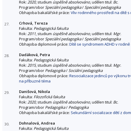
Rok:
2020
, studium
úspěšně absolvováno
, udělen titul:
Bc.
Program/obor
Speciální pedagogika
/
Speciální pedagogika
Obhajoba bakalářské práce:
Vliv rodinného prostředí na dítě 
Crhová, Tereza
27.
Fakulta:
Pedagogická fakulta
Rok:
2011
, studium
úspěšně absolvováno
, udělen titul:
Mgr.
Program/obor
Speciální pedagogika
/
Speciální pedagogika
Obhajoba diplomové práce:
Dítě se syndromem ADHD v rodině a
Dadáková, Petra
28.
Fakulta:
Pedagogická fakulta
Rok:
2015
, studium
úspěšně absolvováno
, udělen titul:
Mgr.
Program/obor
Pedagogika
/
Sociální pedagogika
Obhajoba diplomové práce:
Resocializace jedinců po výkonu tr
na příbuzné téma
Danišová, Nikola
29.
Fakulta:
Filozofická fakulta
Rok:
2020
, studium
úspěšně absolvováno
, udělen titul:
Bc.
Program/obor
Pedagogika
/
Pedagogika
Obhajoba bakalářské práce:
Sekundární socializace dětí z do
Dohnalová, Andrea
30.
Fakulta:
Pedagogická fakulta