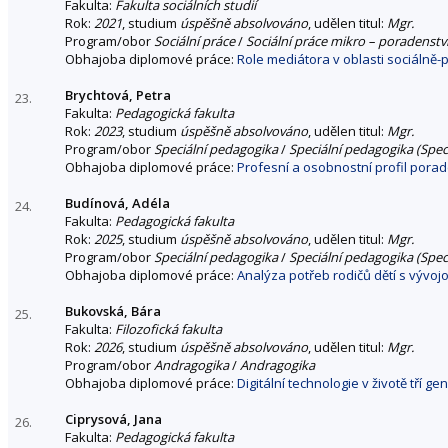
Fakulta:
Fakulta sociálních studií
Rok:
2021
, studium
úspěšně absolvováno
, udělen titul:
Mgr.
Program/obor
Sociální práce
/
Sociální práce mikro – poradenstv
Obhajoba diplomové práce:
Role mediátora v oblasti sociálně-
Brychtová, Petra
23.
Fakulta:
Pedagogická fakulta
Rok:
2023
, studium
úspěšně absolvováno
, udělen titul:
Mgr.
Program/obor
Speciální pedagogika
/
Speciální pedagogika (Speci
Obhajoba diplomové práce:
Profesní a osobnostní profil porad
Budínová, Adéla
24.
Fakulta:
Pedagogická fakulta
Rok:
2025
, studium
úspěšně absolvováno
, udělen titul:
Mgr.
Program/obor
Speciální pedagogika
/
Speciální pedagogika (Speci
Obhajoba diplomové práce:
Analýza potřeb rodičů dětí s vývo
Bukovská, Bára
25.
Fakulta:
Filozofická fakulta
Rok:
2026
, studium
úspěšně absolvováno
, udělen titul:
Mgr.
Program/obor
Andragogika
/
Andragogika
Obhajoba diplomové práce:
Digitální technologie v životě tří 
Ciprysová, Jana
26.
Fakulta:
Pedagogická fakulta