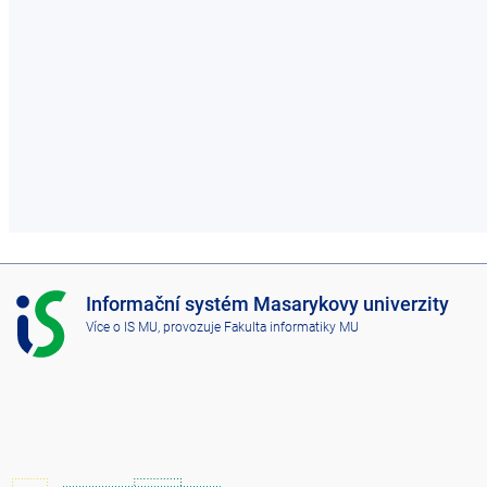
I
Informační systém Masarykovy univerzity
S
Více o IS MU
, provozuje
Fakulta informatiky MU
M
U