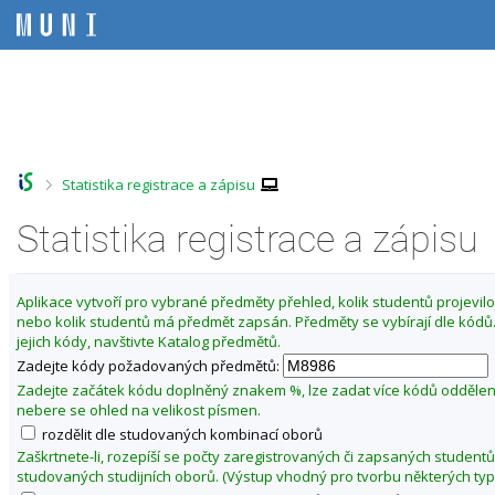
P
P
P
P
ř
ř
ř
ř
e
e
e
e
s
s
s
s
Z
k
k
k
k
m
o
o
o
o
ě
č
č
č
č
i
i
i
i
n
t
t
t
t
i
>
Statistika registrace a zápisu
n
n
n
n
t
a
a
a
a
f
Statistika registrace a zápisu
h
h
o
p
o
l
b
a
a
r
a
s
t
k
n
v
a
i
u
Aplikace vytvoří pro vybrané předměty přehled, kolik studentů projevilo 
í
i
h
č
nebo kolik studentů má předmět zapsán. Předměty se vybírají dle kód
l
l
č
k
jejich kódy, navštivte Katalog předmětů.
t
i
k
u
Zadejte kódy požadovaných předmětů:
š
u
u
t
Zadejte začátek kódu doplněný znakem %, lze zadat více kódů odděle
P
u
nebere se ohled na velikost písmen.
ř
rozdělit dle studovaných kombinací oborů
í
Zaškrtnete-li, rozepíší se počty zaregistrovaných či zapsaných studentů
r
studovaných studijních oborů. (Výstup vhodný pro tvorbu některých typ
o