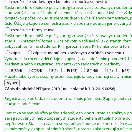
rozdělit dle studovaných kombinací oborů a semestrů
d
Zaškrtnete-li, rozepíší se počty zaregistrovaných či zapsaných studentů
o
studovaných studijních oborů a semestrů, v nichž studují. Uvádí se vžd
dvojtečkou počet. Pokud student studuje ve více různých semestrech, p
v
číslo. Údaje týkající se semestru jsou k dispozici v údajích generovaných
ě
rozdělit dle formy studia
d
Zaškrtnete-li, rozepíší se počty zaregistrovaných či zapsaných studentů
e
studia.
P
- prezenční forma,
C
- celoživotní vzdělávání,
D
- distanční for
c
pobyt zahraničního studenta,
R
- rigorózní řízení,
K
- kombinovaná forma
k
zápis
zápis studentů neukončených v průběhu semestru
á
Vyberte, zda chcete vidět údaje o zápisu (stud. oddělením potvrzených
předmětu) nebo o registraci (studentských žádostech o předměty).
f
B
(354)
C
(234)
E
(5)
F
(143)
G
(146)
I
(2)
J
(28)
a
Můžete také vybrat skupiny předmětů, jejichž kódy začínají určitým pí
k
u
Zápis do období PřF:jaro 2019
(údaje platné k 3. 3. 2019 00:56)
l
t
Registrace
je požadavek studenta na zápis předmětu.
Zápis
je potvrz
a
studijním oddělením.
Z
Statistika se vytváří vždy jednou denně, a to v noci. Proto se změny v p
zaregistrovaných nebo zapsaných studentů během aktuálního dne do s
m
nepřenesou. Statistika zápisu se vypočítává pouze do konce změn v z
ě
Jakmile změny v zápisu předmětů skončí, data se zakonzervují a dále s
n