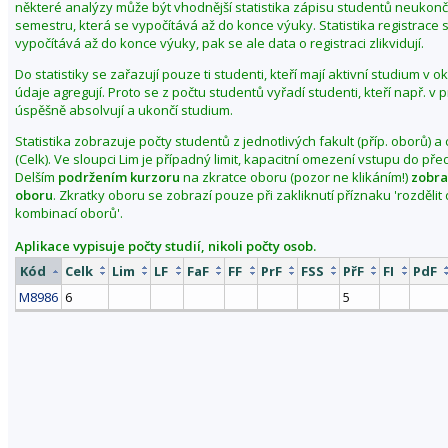
některé analýzy může být vhodnější statistika zápisu studentů neuko
i
semestru, která se vypočítává až do konce výuky. Statistika registrace 
t
vypočítává až do konce výuky, pak se ale data o registraci zlikvidují.
o
Do statistiky se zařazují pouze ti studenti, kteří mají aktivní studium v 
b
údaje agregují. Proto se z počtu studentů vyřadí studenti, kteří např. v
d
úspěšně absolvují a ukončí studium.
o
Statistika zobrazuje počty studentů z jednotlivých fakult (příp. oborů) a
b
(Celk). Ve sloupci Lim je případný limit, kapacitní omezení vstupu do př
í
Delším
podržením kurzoru
na zkratce oboru (pozor ne klikáním!)
zobra
oboru
. Zkratky oboru se zobrazí pouze při zakliknutí příznaku 'rozděli
j
kombinací oborů'.
a
r
Aplikace vypisuje počty studií, nikoli počty osob.
o
Kód
Celk
Lim
LF
FaF
FF
PrF
FSS
PřF
FI
PdF
2
M8986
6
5
0
1
9