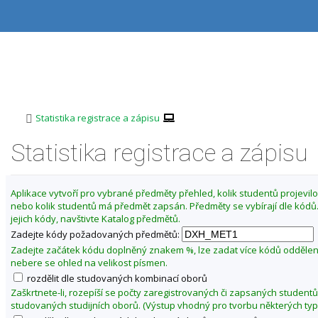
P
P
P
P
ř
ř
ř
ř
e
e
e
e
s
s
s
s
Z
k
k
k
k
m
o
o
o
o
ě
č
č
č
č
i
i
i
i
n
t
t
t
t
i
>
Statistika registrace a zápisu
n
n
n
n
t
a
a
a
a
Statistika registrace a zápisu
f
h
h
o
p
o
l
b
a
a
r
a
s
t
k
n
v
a
i
u
Aplikace vytvoří pro vybrané předměty přehled, kolik studentů projevilo 
í
i
h
č
nebo kolik studentů má předmět zapsán. Předměty se vybírají dle kód
l
l
č
k
jejich kódy, navštivte Katalog předmětů.
t
i
k
u
Zadejte kódy požadovaných předmětů:
š
u
u
t
Zadejte začátek kódu doplněný znakem %, lze zadat více kódů odděle
E
u
nebere se ohled na velikost písmen.
k
rozdělit dle studovaných kombinací oborů
o
Zaškrtnete-li, rozepíší se počty zaregistrovaných či zapsaných studentů
n
studovaných studijních oborů. (Výstup vhodný pro tvorbu některých typ
o