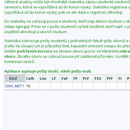
některé analýzy může být vhodnější statistika zápisu studentů neuko
Z
semestru, která se vypočítává až do konce výuky. Statistika registrace 
m
vypočítává až do konce výuky, pak se ale data o registraci zlikvidují.
ě
Do statistiky se zařazují pouze ti studenti, kteří mají aktivní studium v 
n
údaje agregují. Proto se z počtu studentů vyřadí studenti, kteří např. v
i
úspěšně absolvují a ukončí studium.
t
Statistika zobrazuje počty studentů z jednotlivých fakult (příp. oborů) a
o
(Celk). Ve sloupci Lim je případný limit, kapacitní omezení vstupu do př
b
Delším
podržením kurzoru
na zkratce oboru (pozor ne klikáním!)
zobra
oboru
. Zkratky oboru se zobrazí pouze při zakliknutí příznaku 'rozděli
d
kombinací oborů'.
o
b
Aplikace vypisuje počty studií, nikoli počty osob.
í
Kód
Celk
Lim
LF
FaF
FF
PrF
FSS
PřF
FI
P
p
DXH_MET1
10
o
d
z
i
m
2
0