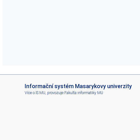
I
Informační systém Masarykovy univerzity
S
Více o IS MU
, provozuje
Fakulta informatiky MU
M
U