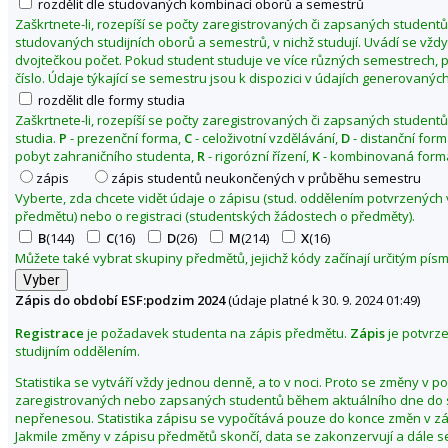
rozdělit dle studovaných kombinací oborů a semestrů
m
Zaškrtnete-li, rozepíší se počty zaregistrovaných či zapsaných studentů
studovaných studijních oborů a semestrů, v nichž studují. Uvádí se vžd
i
dvojtečkou počet. Pokud student studuje ve více různých semestrech, p
c
číslo. Údaje týkající se semestru jsou k dispozici v údajích generovaných
k
rozdělit dle formy studia
o
Zaškrtnete-li, rozepíší se počty zaregistrovaných či zapsaných studentů
-
studia.
P
- prezenční forma,
C
- celoživotní vzdělávání,
D
- distanční for
s
pobyt zahraničního studenta,
R
- rigorózní řízení,
K
- kombinovaná forma
p
zápis
zápis studentů neukončených v průběhu semestru
r
Vyberte, zda chcete vidět údaje o zápisu (stud. oddělením potvrzených
předmětu) nebo o registraci (studentských žádostech o předměty).
á
B
(144)
C
(16)
D
(26)
M
(214)
X
(16)
v
Můžete také vybrat skupiny předmětů, jejichž kódy začínají určitým pí
n
í
Zápis do období ESF:podzim 2024
(údaje platné k 30. 9. 2024 01:49)
f
a
Registrace
je požadavek studenta na zápis předmětu.
Zápis
je potvrz
k
studijním oddělením.
u
Statistika se vytváří vždy jednou denně, a to v noci. Proto se změny v p
l
zaregistrovaných nebo zapsaných studentů během aktuálního dne do s
t
nepřenesou. Statistika zápisu se vypočítává pouze do konce změn v z
Jakmile změny v zápisu předmětů skončí, data se zakonzervují a dále s
a