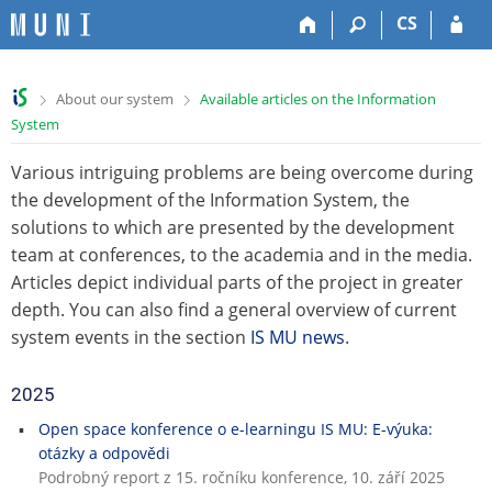
S
S
S
S
CS
k
k
k
k
i
i
i
i
p
p
p
p
>
>
About our system
Available articles on the Information
t
t
t
t
System
o
o
o
o
t
h
c
f
Various intriguing problems are being overcome during
o
e
o
o
p
a
n
o
the development of the Information System, the
b
d
t
t
solutions to which are presented by the development
a
e
e
e
team at conferences, to the academia and in the media.
r
r
n
r
Articles depict individual parts of the project in greater
t
depth. You can also find a general overview of current
system events in the section
IS MU news
.
2025
Open space konference o e-learningu IS MU: E-výuka:
otázky a odpovědi
Podrobný report z 15. ročníku konference, 10. září 2025