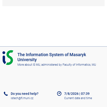
I
The Information System of Masaryk
S
University
M
More about IS MU
, administered by
Faculty of Informatics, MU
U
Do you need help?
7/8/2026
|
07:39
istech@fi.muni.cz
Current date and time