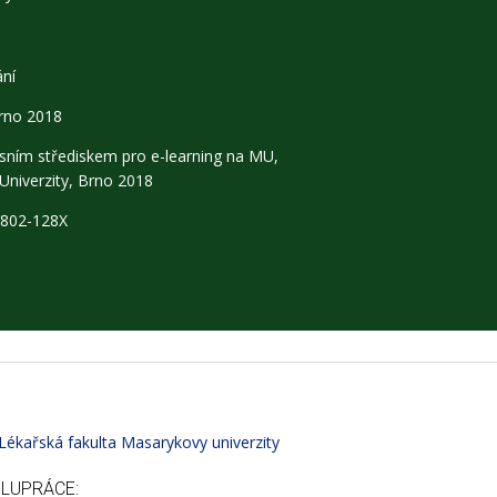
ání
Brno 2018
isním střediskem pro e-learning na MU
,
Univerzity, Brno 2018
1802-128X
Lékařská fakulta Masarykovy univerzity
OLUPRÁCE: