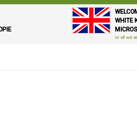
WELCOM
WHITE 
OPIE
MICRO
or all we a