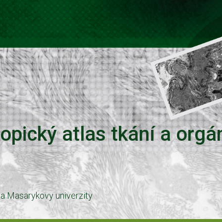
opický atlas tkání a orgá
ta Masarykovy univerzity