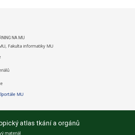
RNING NA MU
 MU, Fakulta informatiky MU
e
riálů
ze
Elportále MU
pický atlas tkání a orgánů
vý materiál