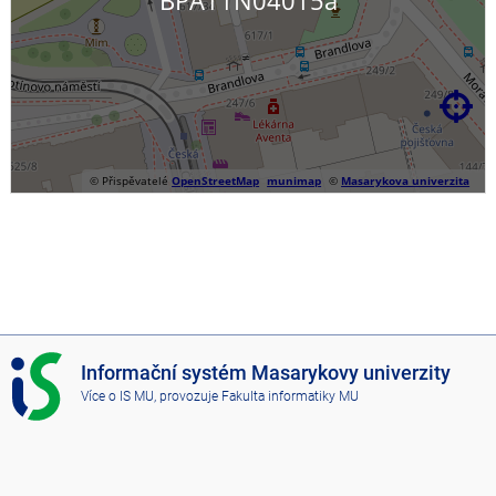

© Přispěvatelé
OpenStreetMap
munimap
©
Masarykova univerzita
I
Informační systém Masarykovy univerzity
S
Více o IS MU
, provozuje
Fakulta informatiky MU
M
U