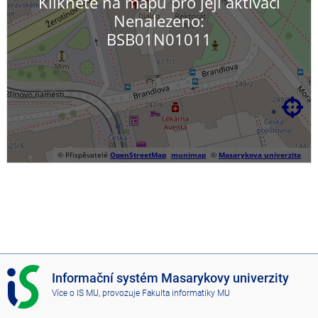
Klikněte na mapu pro její aktivaci
Nenalezeno:
BSB01N01011

© Přispěvatelé
OpenStreetMap
munimap
©
Masarykova univerzita
I
Informační systém Masarykovy univerzity
S
Více o IS MU
, provozuje
Fakulta informatiky MU
M
U