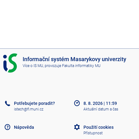
I
Informační systém Masarykovy univerzity
S
Více o IS MU
, provozuje
Fakulta informatiky MU
M
U
Potřebujete poradit?
8. 8. 2026
|
11:59
istech@fi.muni.cz
Aktuální datum a čas
Nápověda
Použití cookies
Přístupnost