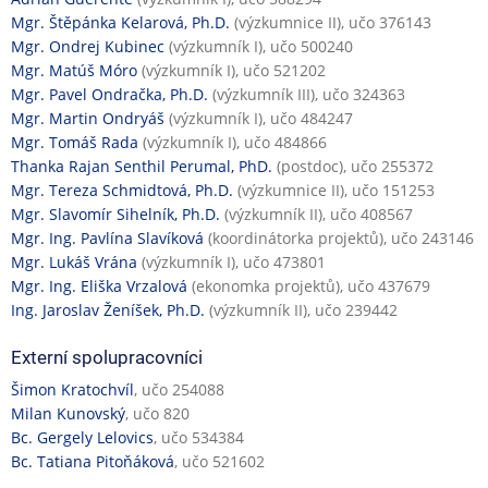
Mgr. Štěpánka Kelarová, Ph.D.
(výzkumnice II), učo 376143
Mgr. Ondrej Kubinec
(výzkumník I), učo 500240
Mgr. Matúš Móro
(výzkumník I), učo 521202
Mgr. Pavel Ondračka, Ph.D.
(výzkumník III), učo 324363
Mgr. Martin Ondryáš
(výzkumník I), učo 484247
Mgr. Tomáš Rada
(výzkumník I), učo 484866
Thanka Rajan Senthil Perumal, PhD.
(postdoc), učo 255372
Mgr. Tereza Schmidtová, Ph.D.
(výzkumnice II), učo 151253
Mgr. Slavomír Sihelník, Ph.D.
(výzkumník II), učo 408567
Mgr. Ing. Pavlína Slavíková
(koordinátorka projektů), učo 243146
Mgr. Lukáš Vrána
(výzkumník I), učo 473801
Mgr. Ing. Eliška Vrzalová
(ekonomka projektů), učo 437679
Ing. Jaroslav Ženíšek, Ph.D.
(výzkumník II), učo 239442
Externí spolupracovníci
Šimon Kratochvíl
, učo 254088
Milan Kunovský
, učo 820
Bc. Gergely Lelovics
, učo 534384
Bc. Tatiana Pitoňáková
, učo 521602