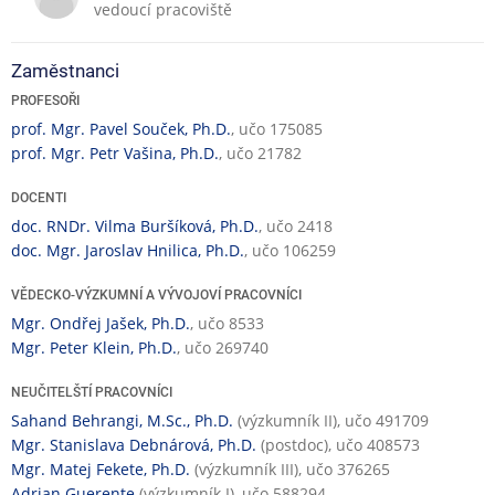
vedoucí pracoviště
č
n
í
Zaměstnanci
č
PROFESOŘI
i
prof. Mgr. Pavel Souček, Ph.D.
, učo 175085
n
prof. Mgr. Petr Vašina, Ph.D.
, učo 21782
n
o
DOCENTI
s
doc. RNDr. Vilma Buršíková, Ph.D.
, učo 2418
t
doc. Mgr. Jaroslav Hnilica, Ph.D.
, učo 106259
VĚDECKO-VÝZKUMNÍ A VÝVOJOVÍ PRACOVNÍCI
Mgr. Ondřej Jašek, Ph.D.
, učo 8533
Mgr. Peter Klein, Ph.D.
, učo 269740
NEUČITELŠTÍ PRACOVNÍCI
Sahand Behrangi, M.Sc., Ph.D.
(výzkumník II), učo 491709
Mgr. Stanislava Debnárová, Ph.D.
(postdoc), učo 408573
Mgr. Matej Fekete, Ph.D.
(výzkumník III), učo 376265
Adrian Guerente
(výzkumník I), učo 588294