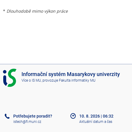
*
Dlouhodobě mimo výkon práce
I
Informační systém Masarykovy univerzity
S
Více o IS MU
, provozuje
Fakulta informatiky MU
M
U
Potřebujete poradit?
10. 8. 2026
|
06:32
istech@fi.muni.cz
Aktuální datum a čas