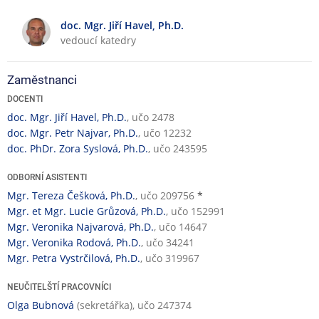
v
k
a
doc. Mgr. Jiří Havel, Ph.D.
a
vedoucí katedry
n
č
á
n
v
í
Zaměstnanci
ý
č
DOCENTI
u
i
doc. Mgr. Jiří Havel, Ph.D.
, učo 2478
k
n
doc. Mgr. Petr Najvar, Ph.D.
, učo 12232
a
n
doc. PhDr. Zora Syslová, Ph.D.
, učo 243595
o
s
ODBORNÍ ASISTENTI
t
Mgr. Tereza Češková, Ph.D.
, učo 209756
*
Mgr. et Mgr. Lucie Grůzová, Ph.D.
, učo 152991
Mgr. Veronika Najvarová, Ph.D.
, učo 14647
Mgr. Veronika Rodová, Ph.D.
, učo 34241
Mgr. Petra Vystrčilová, Ph.D.
, učo 319967
NEUČITELŠTÍ PRACOVNÍCI
Olga Bubnová
(sekretářka), učo 247374