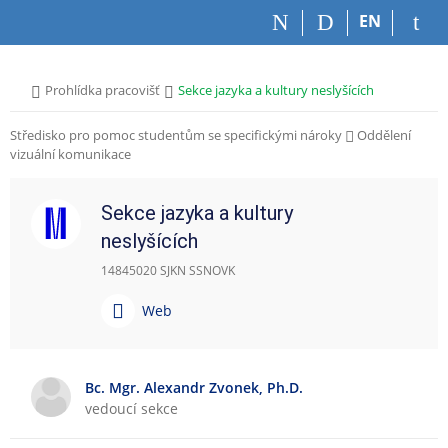
P
P
P
P
EN
ř
ř
ř
ř
e
e
e
e
s
s
s
s
>
>
Prohlídka pracovišť
Sekce jazyka a kultury neslyšících
k
k
k
k
o
o
o
o
Středisko pro pomoc studentům se specifickými nároky
Oddělení
č
č
č
č
vizuální komunikace
i
i
i
i
t
t
t
t
n
n
n
n
Sekce jazyka a kultury
a
a
a
a
neslyšících
h
h
o
p
o
l
b
a
14845020 SJKN SSNOVK
r
a
s
t
n
v
a
i
W
Web
í
i
h
č
e
l
č
k
b
i
k
u
Bc. Mgr. Alexandr Zvonek, Ph.D.
š
u
vedoucí sekce
t
u