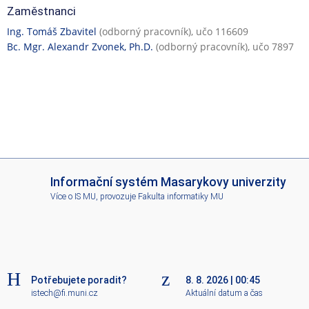
Zaměstnanci
Ing. Tomáš Zbavitel
(odborný pracovník), učo 116609
Bc. Mgr. Alexandr Zvonek, Ph.D.
(odborný pracovník), učo 7897
I
Informační systém Masarykovy univerzity
S
Více o IS MU
, provozuje
Fakulta informatiky MU
M
U
Potřebujete poradit?
8. 8. 2026
|
00:45
istech@fi.muni.cz
Aktuální datum a čas