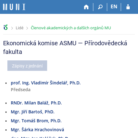
P
P
P
P
EN
ř
ř
ř
ř
e
e
e
e
s
s
s
s
>
>
Lidé
Členové akademických a dalších orgánů MU
k
k
k
k
o
o
o
o
č
č
č
č
Ekonomická komise ASMU — Přírodovědecká
i
i
i
i
fakulta
t
t
t
t
n
n
n
n
Zápisy z jednání
a
a
a
a
h
h
o
p
o
l
b
a
prof. Ing. Vladimír Šindelář, Ph.D.
r
a
s
t
Předseda
n
v
a
i
í
i
h
č
RNDr. Milan Baláž, Ph.D.
l
č
k
Mgr. Jiří Bartoš, PhD.
i
k
u
š
u
Mgr. Tomáš Brom, Ph.D.
t
Mgr. Šárka Hrachovinová
u